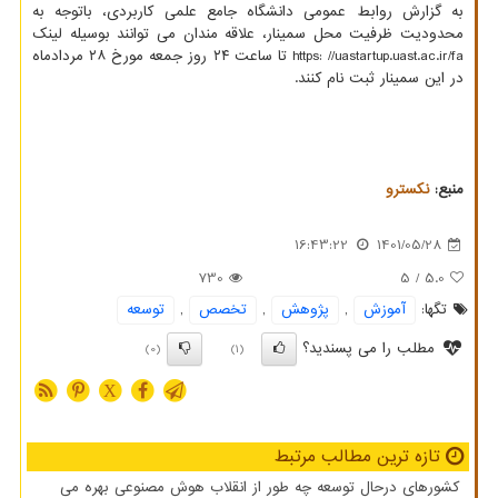
به گزارش روابط عمومی دانشگاه جامع علمی کاربردی، باتوجه به
محدودیت ظرفیت محل سمینار، علاقه مندان می توانند بوسیله لینک
https: //uastartup.uast.ac.ir/fa تا ساعت ۲۴ روز جمعه مورخ ۲۸ مردادماه
در این سمینار ثبت نام کنند.
منبع:
نكسترو
16:43:22
1401/05/28
730
/ 5
5.0
تگها:
آموزش
,
پژوهش
,
تخصص
,
توسعه
مطلب را می پسندید؟
(0)
(1)
X
تازه ترین مطالب مرتبط
کشورهای درحال توسعه چه طور از انقلاب هوش مصنوعی بهره می