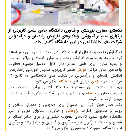
نکسترو: معاون پژوهش و فناوری دانشگاه جامع علمی کاربردی از
برگزاری سمینار آموزشی راهکارهای افزایش راندمان و درآمدزایی
شرکت های دانشگاهی در این دانشگاه آگاهی داد.
به گزارش نکسترو به نقل از ایسنا،
دکتر علی صدر با بیان این خبر اضافه
کرد: باتوجه به ضرورت افزایش راندمان و توان اقتصادی مراکز آموزشی
و زمینه سازی برای تامین منابع مالی قابل حصول بوسیله فعالیت
واحدهای فناور مراکز
آموزش
علمی کاربردی، سمینار آموزشی راهکارهای
افزایش راندمان و درآمدزایی در شرکت های دانشگاهی در تاریخ ۳۱
مردادماه در
سازمان
مرکزی این
دانشگاه
برگزار می شود.
وی اظهار داشت: این سمینار توسط دکتر آنتونی روآنی از متخصصان
حوزه راندمان و
توسعه
و از مدیران اسبق شرکت مایکروسافت و اکسان
موبیل ارائه می شود.
دکتر صدر عنوان کرد: این سمینار برای معاونین و مدیران ستادی و
رؤسا و مسئولین ادارات
پژوهش
و فناوری استانهای تهران و البرز
دانشگاه جامع علمی کاربردی بصورت حضوری و برای سایر استانها و
فعالان و دست اندرکاران حوزه نوآوری و فناوری و مراکز رشد و نوآوری
این دانشگاه بصورت غیرحضوری برگزار می گردد.