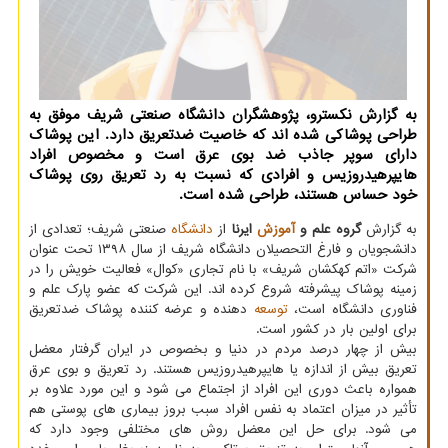
به گزارش نکسترو، پژوهشگران دانشگاه صنعتی شریف موفق به
طراحی پوشاکی شده اند که خاصیت ضدتعریق دارد. این پوشاک
دارای سوپر جاذب ضد بوی عرق است و مخصوص افراد
هایپرهیدروزیس و افرادی که نسبت به رد تعریق روی پوشاک
خود حساس هستند، طراحی شده است.
به گزارش
گروه علم و
آموزش
ایرنا
از
دانشگاه
صنعتی شریف؛ تعدادی از
دانشجویان و فارغ التحصیلان دانشگاه شریف از سال ۱۳۹۸ تحت عنوان
شرکت «اتم کهکشان شریف» با نام تجاری «کوال» فعالیت خویش را در
زمینه پوشاک پیشرفته شروع کرده اند. این شرکت که عضو پارک علم و
فناوری دانشگاه است،
توسعه
دهنده و عرضه کننده پوشاک ضدتعریق
برای اولین بار در کشور است.
بیش از چهار درصد مردم در دنیا و بخصوص در ایران گرفتار معضل
تعریق بیش از اندازه یا هایپرهیدروزیس هستند. رد تعریق و بوی عرق
همواره باعث دوری این افراد از اجتماع می شود و این مورد علاوه بر
تأثیر در میزان اعتماد به نفس افراد سبب بروز بیماری های پوستی هم
می­ شود. برای حل این معضل روش های مختلفی وجود دارد که