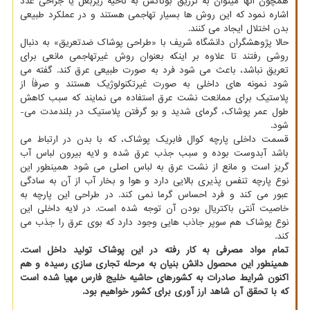
همچون آنها میتوان به تزریق بوتاکس به ناحیه زیربغل یا جراحی غدد
اشاره نمود که این روش ها بسیار تهاجمی هستند و در عملکرد طبیعی
بدن اختلال ایجاد می کنند.
حالا پژوهشگران دانشگاه شریف با «طراحی پوشاک ضدتعریق» به دنبال
روشی رفتند تا علاوه بر اینکه بعنوان روش غیرتهاجمی مانعی برای
تعریق نباشد، باعث می­ شود فرد به صورت طبیعی عرق کند. گفته می
شود نمونه های داخلی به صورت غیرتکنولوژیک هستند و صرفاً از
پلاستیک برای ممانعت نشت عرق استفاده می نمایند که سبب کاهش
طول عمر پوشاک، گرمای شدید و بو گرفتن پلاستیک در بلندمدت می­
شود.
قسمت داخلی پارچه کوال فابریک پوشاک، که با بدن در ارتباط می
باشد آبدوست بوده و سبب جذب عرق شده و لایه بیرون لباس آب
گریز است و مانع از نشت عرق به لباس اصلی می­ شود همینطور این
نوع پارچه تنفس پذیری بالایی دارد و هوا و بخار آب از آن به سادگی
عبور می کند و فرد احساس گرما نمی ­کند. در طراحی این پارچه به
خاصیت آنتی باکتریال بودن آن توجه شده است. در لایه داخلی این
نوع پوشاک هم سوپر جاذب هایی وجود دارد که بوی عرق را جذب می
کند.
تمام مواد مصرفی به کار رفته در این پوشاک تولید داخل است.
همینطور این محصول دانش بنیان به مرحله تجاری سازی رسیده و هم
اکنون شرایط صادرات به کشورهای حاشیه خلیج فارس مهیا شده است
که با تحقق آن شاهد ارز آوری برای کشور خواهیم بود.