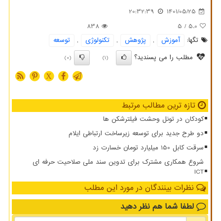
20:32:39
1401/05/25
838
/ 5
5.0
تگها:
آموزش
,
پژوهش
,
تكنولوژی
,
توسعه
مطلب را می پسندید؟
(0)
(1)
X
تازه ترین مطالب مرتبط
کودکان در تونل وحشت فیلترشکن ها
دو طرح جدید برای توسعه زیرساخت ارتباطی ایلام
سرقت کابل 150 میلیارد تومان خسارت زد
شروع همکاری مشترک برای تدوین سند ملی صلاحیت حرفه ای
ICT
نظرات بینندگان در مورد این مطلب
لطفا شما هم
نظر دهید