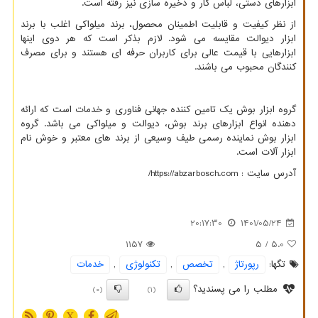
ابزارهای دستی، لباس کار و ذخیره سازی نیز رفته است.
از نظر کیفیت و قابلیت اطمینان محصول، برند میلواکی اغلب با برند
ابزار دیوالت مقایسه می شود. لازم بذکر است که هر دوی اینها
ابزارهایی با قیمت عالی برای کاربران حرفه ای هستند و برای مصرف
کنندگان محبوب می باشند.
گروه ابزار بوش یک تامین کننده جهانی فناوری و خدمات است که ارائه
دهنده انواع ابزارهای برند بوش، دیوالت و میلواکی می باشد. گروه
ابزار بوش نماینده رسمی طیف وسیعی از برند های معتبر و خوش نام
ابزار آلات است.
آدرس سایت :
https://abzarbosch.com
/
20:17:30
1401/05/24
1157
/ 5
5.0
تگها:
رپورتاژ
,
تخصص
,
تكنولوژی
,
خدمات
مطلب را می پسندید؟
(0)
(1)
X