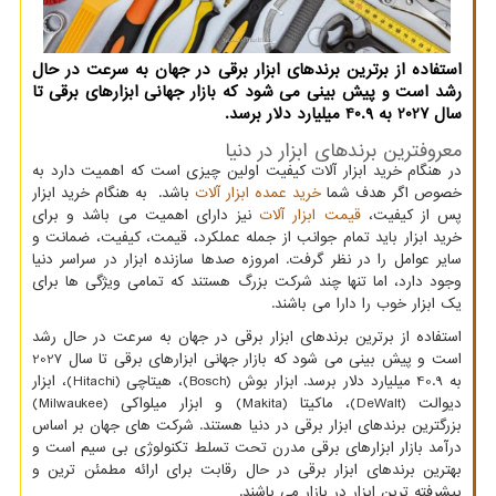
استفاده از برترین برندهای ابزار برقی در جهان به سرعت در حال
رشد است و پیش بینی می شود که بازار جهانی ابزارهای برقی تا
سال 2027 به 40.9 میلیارد دلار برسد.
معروفترین برندهای ابزار در دنیا
در هنگام خرید ابزار آلات کیفیت اولین چیزی است که اهمیت دارد به
خصوص اگر هدف شما
خرید عمده ابزار آلات
باشد. به هنگام خرید ابزار
پس از کیفیت،
قیمت ابزار آلات
نیز دارای اهمیت می باشد و برای
خرید ابزار باید تمام جوانب از جمله عملکرد، قیمت، کیفیت، ضمانت و
سایر عوامل را در نظر گرفت. امروزه صدها سازنده ابزار در سراسر دنیا
وجود دارد، اما تنها چند شرکت بزرگ هستند که تمامی ویژگی ها برای
یک ابزار خوب را دارا می باشند.
استفاده از برترین برندهای ابزار برقی در جهان به سرعت در حال رشد
است و پیش بینی می شود که بازار جهانی ابزارهای برقی تا سال 2027
به 40.9 میلیارد دلار برسد. ابزار بوش (
Bosch
)، هیتاچی (
Hitachi
)، ابزار
دیوالت (
DeWalt
)، ماکیتا (
Makita
) و ابزار میلواکی (
Milwaukee
)
بزرگترین برندهای ابزار برقی در دنیا هستند. شرکت های جهان بر اساس
درآمد بازار ابزارهای برقی مدرن تحت تسلط تکنولوژی بی سیم است و
بهترین برندهای ابزار برقی در حال رقابت برای ارائه مطمئن ترین و
پیشرفته ترین ابزار در بازار می باشند.