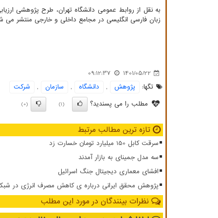
زبان فارسی انگلیسی در مجامع داخلی و خارجی منتشر می شو
09:12:37
1401/05/22
تگها:
پژوهش
,
دانشگاه
,
سازمان
,
شركت
مطلب را می پسندید؟
(0)
(1)
تازه ترین مطالب مرتبط
سرقت کابل 150 میلیارد تومان خسارت زد
سه مدل جمینای به بازار آمدند
افشای معماری دیجیتال جنگ اسرائیل
پژوهش محقق ایرانی درباره ی کاهش مصرف انرژی در شبکه ار
نظرات بینندگان در مورد این مطلب