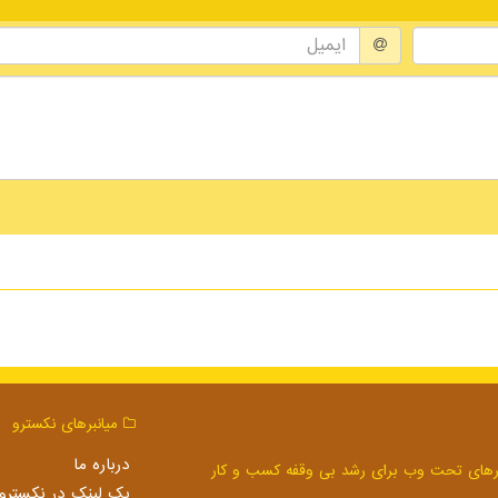
میانبرهای نكسترو
درباره ما
بک لینک در نكسترو