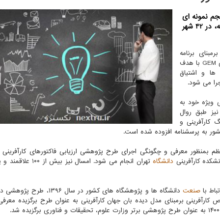
جم نمونه ای
بیش از سه هزار و 360 نفر از جمعیت بالغ 18 تا 64 ساله، در 42 شهر
برمبنای برنامه
تحقیقاتی Adult Population Survey، دیده بان جهانی کارآفرینی GEM با هدف
 ها و اشتیاق
شی ویژه خود به
کند. امسال نیز طبق روال
گ کارآفرینی و
کشور به پرسشنامه افزوده شده است.
استاندارد برنامه تحقیقاتی APS جلساتی منظم بمنظور معرفی و چگونگی اجرای طرح پژوهشی ارزیابی فاکتورهای کارآفر
دانشگاه
تهران انجام می شود. امسال نیز بیش 
باط با
صنعت
دانشگاه ها و پژوهشگاه های کشور در سال ۱۳۹۶، 
خص کارآفرینی برمبنای مدل دیده بان جهان کارآفرینی به عنوان طرح برگزیده معرفی