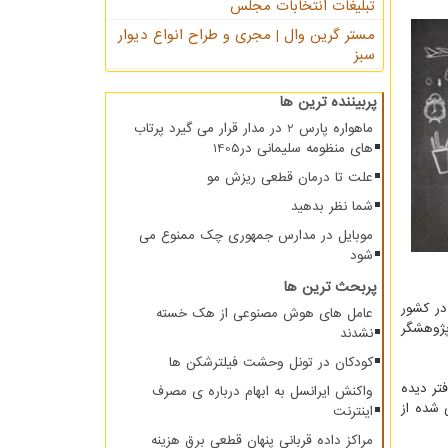
تبلیغات انتخابات مجلس
مستر گرین وال | مجری و طراح انواع دیوار
سبز
پربیننده ترین ها
ماهواره پارس 2 در مدار قرار می گیرد پرتاب
های منظومه سلیمانی در1405
علت تا درمان قطعی ریزش مو
شما نظر بدهید
موبایل در مدارس جمهوری چک ممنوع می
شود
پربحث ترین ها
ینی در کشور
عامل های هوش مصنوعی از هک خسته
از ۱۰۰ علاقمند و پژوهشگر
نشدند
کودکان در تونل وحشت فیلترشکن ها
طرح پژوهشی دفتر دیده
واکنش ایرانسل به ابهام درباره ی مصرف
 شده از
اینترنت
مراکز داده قربانی پنهان قطعی برق هزینه