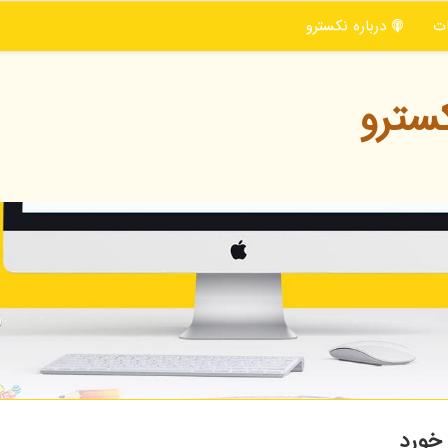
ت
درباره نكسترو
سترو
 خورد