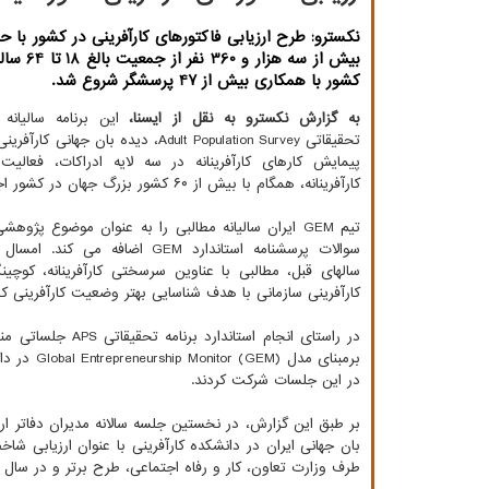
نکسترو: طرح ارزیابی فاکتورهای کارآفرینی در کشور با ح
کشور با همکاری بیش از 47 پرسشگر شروع شد.
به گزارش نکسترو به نقل از ایسنا،
این برنامه سالیانه 
پیمایش کارهای کارآفرینانه در سه لایه ادراکات، فعالیت
کارآفرینانه، همگام با بیش از ۶۰ کشور بزرگ جهان در کشور اجرا می شود.
تیم GEM ایران سالیانه مطالبی را به عنوان موضوع پژوه
سوالات پرسشنامه استاندارد GEM اضافه می 
سالهای قبل، مطالبی با عناوین سرسختی کارآفرینانه، کوچین
کارآفرینی سازمانی با هدف شناسایی بهتر وضعیت کارآفرینی 
در راستای انجام 
برمبنای مدل Global Entrepreneurship Monitor (GEM) در دانشکده کارآفرینی
در این جلسات شرکت کردند.
بر طبق این گزارش، در نخستین جلسه سالانه مدیران دفاتر ارت
بان جهانی ایران در دانشکده کارآفرینی با عنوان ارزیابی شا
طرف وزارت تعاون، کار و رفاه اجتماعی، طرح برتر و در سال ۱۴۰۰ به عنوان طرح پژوهشی برتر وزارت علوم، تحقیقات و فناوری برگزیده شد.