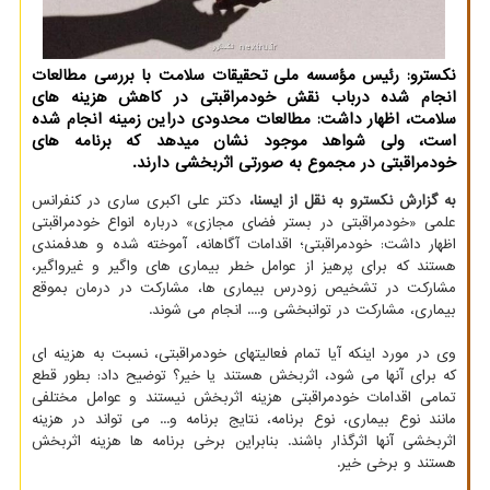
نکسترو: رئیس مؤسسه ملی تحقیقات سلامت با بررسی مطالعات
انجام شده درباب نقش خودمراقبتی در کاهش هزینه های
سلامت، اظهار داشت: مطالعات محدودی دراین زمینه انجام شده
است، ولی شواهد موجود نشان میدهد که برنامه های
خودمراقبتی در مجموع به صورتی اثربخشی دارند.
به گزارش نکسترو به نقل از ایسنا،
دکتر علی اکبری ساری در کنفرانس
علمی «خودمراقبتی در بستر فضای مجازی» درباره انواع خودمراقبتی
اظهار داشت: خودمراقبتی؛ اقدامات آگاهانه، آموخته شده و هدفمندی
هستند که برای پرهیز از عوامل خطر بیماری های واگیر و غیرواگیر،
مشارکت در تشخیص زودرس بیماری ها، مشارکت در درمان بموقع
بیماری، مشارکت در توانبخشی و.... انجام می شوند.
وی در مورد اینکه آیا تمام فعالیتهای خودمراقبتی، نسبت به هزینه ای
که برای آنها می شود، اثربخش هستند یا خیر؟ توضیح داد: بطور قطع
تمامی اقدامات خودمراقبتی هزینه اثربخش نیستند و عوامل مختلفی
مانند نوع بیماری، نوع برنامه، نتایج برنامه و... می تواند در هزینه
اثربخشی آنها اثرگذار باشند. بنابراین برخی برنامه ها هزینه اثربخش
هستند و برخی خیر.