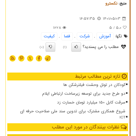
منبع:
نكسترو
16:57:35
1401/05/03
1228
/ 5
5.0
تگها:
آموزش
,
شركت
,
فضا
,
كیفیت
مطلب را می پسندید؟
(0)
(1)
X
تازه ترین مطالب مرتبط
کودکان در تونل وحشت فیلترشکن ها
دو طرح جدید برای توسعه زیرساخت ارتباطی ایلام
سرقت کابل 150 میلیارد تومان خسارت زد
شروع همکاری مشترک برای تدوین سند ملی صلاحیت حرفه ای
ICT
نظرات بینندگان در مورد این مطلب