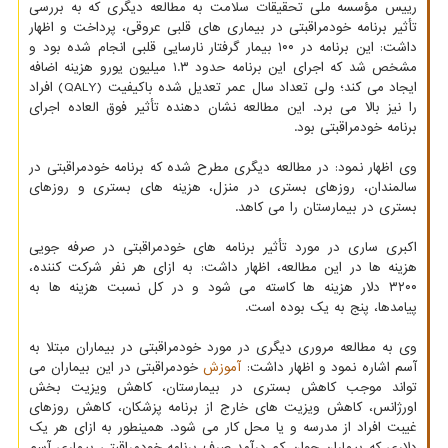
رییس مؤسسه ملی تحقیقات سلامت به مطالعه دیگری که به بررسی
تأثیر برنامه خودمراقبتی در بیماری های قلبی عروقی، پرداخت و اظهار
داشت: این برنامه در ۱۰۰ بیمار گرفتار نارسایی قلبی انجام شده بود و
مشخص شد که اجرای این برنامه حدود ۱.۳ میلیون یورو هزینه اضافه
ایجاد می کند؛ ولی تعداد سال عمر تعدیل شده باکیفیت (QALY) افراد
را نیز بالا می برد. این مطالعه نشان دهنده تأثیر فوق العاده اجرای
برنامه خودمراقبتی بود.
وی اظهار نمود: در مطالعه دیگری مطرح شده که برنامه خودمراقبتی در
سالمندان، روزهای بستری در منزل، هزینه های بستری و روزهای
بستری در بیمارستان را می کاهد.
اکبری ساری در مورد تأثیر برنامه های خودمراقبتی در صرفه جویی
هزینه ها در این مطالعه، اظهار داشت: به ازای هر نفر شرکت کننده،
۳۲۰۰ دلار هزینه ها کاسته می شود و در کل نسبت هزینه ها به
پیامدها، پنج به یک بوده است.
وی به مطالعه مروری دیگری در مورد خودمراقبتی در بیماران مبتلا به
آسم اشاره نمود و اظهار داشت:
آموزش
خودمراقبتی در این بیماران می
تواند موجب کاهش بستری در بیمارستان، کاهش ویزیت بخش
اورژانس، کاهش ویزیت های خارج از برنامه پزشکان، کاهش روزهای
غیبت افراد از مدرسه و یا محل کار می شود. همینطور به ازای هر یک
دلاری که بیماران جوان کم درآمد صرف برنامه خودمراقبتی بیماری آسم