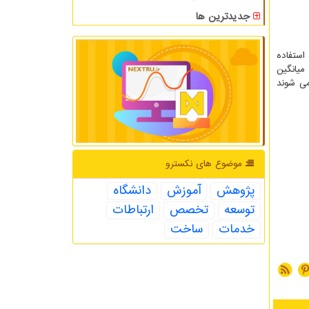
جدیدترین ها
ژه استفاده
میانگین
خته می شوند
موضوع های نكسترو
پژوهش
آموزش
دانشگاه
توسعه
تخصص
ارتباطات
خدمات
ساخت