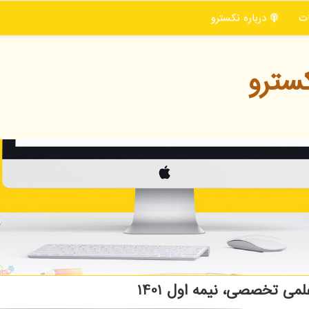
ت
درباره نكسترو
سترو
 تخصصی، نیمه اول 1401