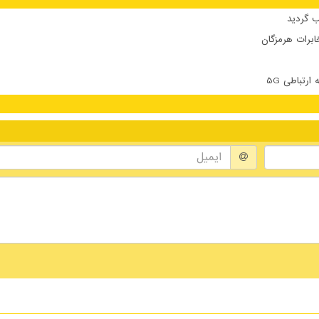
 گردید
ابرات هرمزگان
تباطی 5G