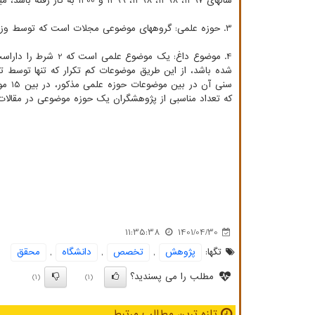
سالهای 1397، 1398، 1398، 1399 و 1400 به کار رفته باشد، میانگین سنی این مساله برابر با 1398.5 خواهد بود.
3. حوزه علمی: گروههای موضوعی مجلات است که توسط وزارت علوم و وزارت بهداشت معرفی شده است.
4. موضوع داغ: یک مو
شده باشد، از این طریق موضوعات کم تکرار که تنها توسط 
سنی 
که تعداد مناسبی از پژوهشگران یک حوزه موضوعی در مقالات ع
11:35:38
1401/04/30
تگها:
پژوهش
,
تخصص
,
دانشگاه
,
محقق
مطلب را می پسندید؟
(1)
(1)
تازه ترین مطالب مرتبط