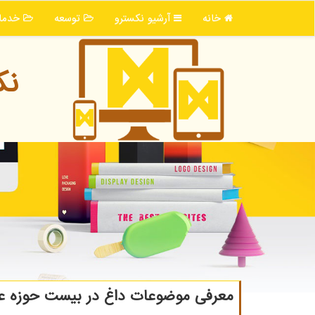
خانه
آرشیو نكسترو
توسعه
خدما
نك
معرفی موضوعات داغ در بیست حوزه علمی