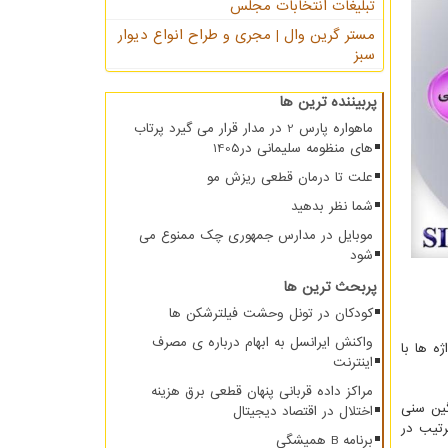
تبلیغات انتخابات مجلس
مستر گرین وال | مجری و طراح انواع دیوار
سبز
پربیننده ترین ها
ماهواره پارس 2 در مدار قرار می گیرد پرتاب
های منظومه سلیمانی در1405
علت تا درمان قطعی ریزش مو
شما نظر بدهید
موبایل در مدارس جمهوری چک ممنوع می
شود
پربحث ترین ها
کودکان در تونل وحشت فیلترشکن ها
واکنش ایرانسل به ابهام درباره ی مصرف
ه ها با
اینترنت
مراکز داده قربانی پنهان قطعی برق هزینه
گین سنی
اختلال در اقتصاد دیجیتال
رتیب در
برنامه B همیشگی