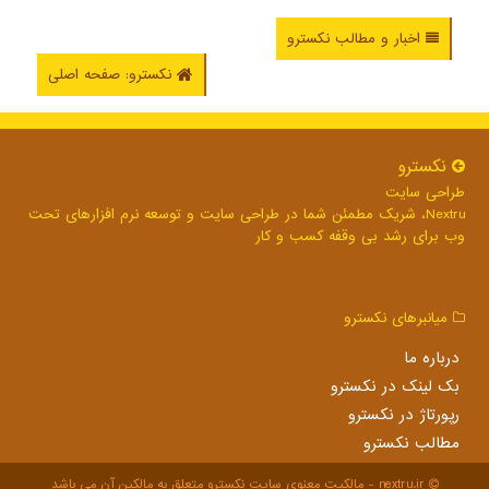
اخبار و مطالب نکسترو
نکسترو: صفحه اصلی
نكسترو
طراحی سایت
Nextru، شریک مطمئن شما در طراحی سایت و توسعه نرم افزارهای تحت
وب برای رشد بی وقفه کسب و کار
میانبرهای نكسترو
درباره ما
بک لینک در نكسترو
رپورتاژ در نكسترو
مطالب نكسترو
nextru.ir - مالکیت معنوی سایت نكسترو متعلق به مالکین آن می باشد