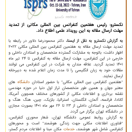
نکسترو: رئیس هفتمین کنفرانس بین المللی مکانی از تمدید
مهلت ارسال مقاله به این رویداد علمی اطلاع داد.
به گزارش نکسترو به نقل از ایسنا،
دکتر محمودرضا دلاور در رابطه با
تمدید مهلت ارسال مقاله به هفتمین کنفرانس بین المللی مکانی ۲۰۲۲
اظهار داشت: باتوجه به مشارکت گسترده متخصصان و استادان داخلی و
خارجی در این کنفرانس، مهلت ارسال مقاله به کنفرانس تا ۲۴ تیر ماه
۱۴۰۱ تمدید گردید. علاقه مندان به شرکت در این کنفرانس می توانند
مقالات خود به زبان انگلیسی را تا مدت زمان اعلام شده به دبیرخانه
ارسال نمایند.
"هفتمین کنفرانس بین المللی مکانی" با حضور استادان
دانشگاه
های
معتبر جهان و همین طور متخصصان تراز اول دنیا در حوزه مهندسی
نقشه برداری و اطلاعات مکانی از کشورهای مختلف همچون آمریکا،
کانادا، فرانسه، آلمان، انگلستان، استرالیا، بلژیک، چین، هنگ هنگ و
متخصصان و استادان داخلی از ۲۳ تا ۲۶ مهر ماه ۱۴۰۱ بصورت مجازی
در دانشگاه تهران برگزار می گردد.
به گزارش روابط عمومی دانشگاه تهران، شعار محوری کنفرانس،
"فناوری اطلاعات مکانی جهت زندگی هوشمند" است و محورهای
کنفرانس شامل شهر هوشمند،
خدمات
مکان مبنا و اطلاعات مردم گستر،