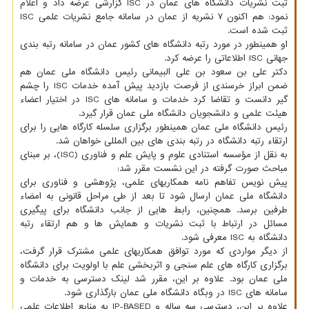
ثبت نشریات دانشگاه های عمان در ISC گزارشی عرضه داد و اعلام
نمود: هم اکنون ۷ نشریه از عمان در سامانه جامع نشریات علمی ISC
ثبت شده است.
او همینطور در مورد رتبه دانشگاه های کشور عمان در سامانه رتبه بندی
جهانی ISC اطلاعاتی را عرضه کرد.
دکتر علی بن سعود بن علی البیمانی رئیس دانشگاه ملی عمان هم
ضمن ابراز خرسندی از فرصت بازدید پیش آمده خدمات ISC را چشم
گیر دانست و تقاضا کرد خدمات و سامانه های ISC در اختیار اعضاء
هیئت علمی و دانشجویان دانشگاه ملی عمان قرار گیرد.
رئیس دانشگاه ملی عمان همینطور برگزاری سلسله کارگاه هایی را برای
ارتقاء رتبه دانشگاه در رتبه بندی های بین المللی خواهان شد.
به نقل از مؤسسه استنادی علوم و پایش علم و فناوری (ISC)، بر مبنای
مباحث صورت گرفته در این نشست مقرر شد:
پیش نویس تفاهم نامه همکاریهای علمی، پژوهشی و فناوری برای
دانشگاه ملی عمان ارسال شود تا بعد از طی مراحل قانونی به امضاء
طرفین برسد. همچنین، رابط هایی از جانب دانشگاه برای پیگیری
مسائل در ارتباط با ثبت نشریات و همایش ها و هم ارتقاء رتبه
دانشگاه به ISC معرفی شود.
از دیگر مواردی که مورد توافق همکاریهای علمی مشترک قرار گرفت،
برگزاری کارگاه های علم سنجی و اثربخشی علم با اولویت برای دانشگاه
ملی عمان بود. علاوه بر این، مقرر شد لینک دسترسی به خدمات و
سامانه های ISC در وبگاه دانشگاه ملی عمان بارگذاری شود.
علاوه بر این، دسترسی سه ساله و IP-BASED به منابع اطلاعات علمی