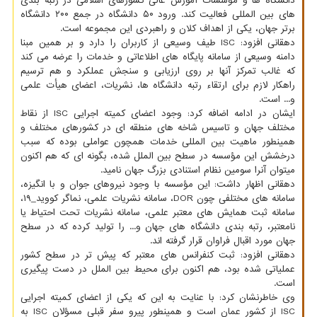
دانشگاه ها و مؤسسات آموزش عالی کشورهای اسلامی در رتبه بندی
های بین المللی فعالیت کند. ورود ۵۰ دانشگاه در جمع ۲۰۰ دانشگاه
برتر جهان، یکی از اهداف کلان و راهبردی این مجموعه است.
دهقانی افزود: ISC طیف وسیعی از کاربران را دارد و بر همین مبنا
دامنه وسیعی از سامانه پایگاه های اطلاعاتی و خدمات را عرضه می کند
که غالب تمرکز آنها بر روی ارزیابی و سنجش عملکرد و هم ترسیم
راهکار لازم برای ارتقاء رتبه دانشگاه ها، نشریات، اعضای هیأت علمی
و... است.
ایشان در ادامه اضافه کرد: وجود اعضای کمیته اجرایی ISC از نقاط
مختلف جهان و تاسیس شاخه های منطقه ای در کشورهای مختلف و
همینطور ماهیت بین المللی خدمات همچون عواملی بوده که سبب
درخشش این مؤسسه در سطح بین الملل شده، بگونه ای که هم اکنون
میتوان آنرا سومین نظام استنادی بزرگ جهان نامید.
دهقانی اظهار داشت: این مؤسسه با وجود نیروهای جوان و با انگیزه،
سامانه های مختلفی چون DOR، سامانه نشریات علمی، نماگر کووید_۱۹،
سامانه ثبت همایش های معتبر علمی، سامانه نشریات تحت احتیاط یا
نامعتبر، رتبه بندی دانشگاه های جهان و... را تولید کرده که در سطح
جهان مورد اقبال فراوان قرار گرفته اند.
دهقانی افزود: ثبت کنفرانس های معتبر که پیش تر در سطح کشور
عملیاتی شده بود، هم اکنون برای محیط بین الملل در دست پیگیری
است.
وی خاطرنشان کرد: با عنایت به این که یکی از اعضای کمیته اجرایی
ISC از کشور عمان است و همینطور پیرو سفر قبلی مسؤلان ISC به