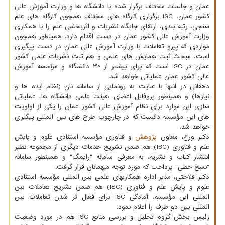
عمان و جلسات مختلف برگزار شده با دانشگاه ها و وزارت آموزش عالی
کشور عمان، ISC برگزاری کارگاه های مختلف همچون کارگاه های علم
سنجی، رتبه بندی، ارتقای جایگاه نشریات و اثربخشی علم را با همکاری
وزارت آموزش عالی کشور عمان در دست اقدام دارد. همینطور همچون
مواردی که پیرو تعاملات با وزارت آموزش عالی عمان در دست پیگیری
است، مبحث ثبت همایش های علمی و هم ثبت نشریات علمی کشور
عمان در ISC است که برای بیشتر از ۳۰ دانشگاه و مؤسسه آموزش
عالی کشور عمان عملیاتی خواهد شد.
دهقانی در انتها با عنایت به رونمایی از سامانه نان (نظام ایده ها و
نیازها) و همینطور پروفایل اعضای هیئت علمی دانشگاه ها، عملیاتی
سازی این موارد برای نظام آموزش عالی کشور عمان را یکی از اولویت
های این مؤسسه دانست که در چارچوب طرح های بین المللی پیگیری
خواهد شد.
دکتر ورع، معاون
پژوهش
و فناوری مؤسسه استنادی علوم و پایش
علم و فناوری (ISC) هم ضمن تشریح خدمات دیگری از مجموعه نظیر
انتشار کتاب و نشریه، به معرفی سامانه "رایمگ" و همینطور سامانه
"نسخ خطی" پرداخت که مورد توجه میهمانان قرار گرفت.
دکتر فلاحتی، مدیر اداره همکاریهای علمی بین المللی مؤسسه استنادی
علوم و پایش علم و فناوری (ISC) هم ضمن تشریح تعاملات بین
المللی این مؤسسه، آمادگی ISC برای فعال تر شدن تعاملات بین
المللی بین دو طرف را اعلام نمود.
رئیس بخش گروه تحلیل و بررسی منابع ISC هم در مورد وضعیت