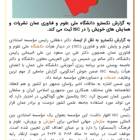
به گزارش نکسترو دانشگاه ملی علوم و فناوری عمان نشریات و
همایش های خویش را در ISC ثبت می کند.
به گزارش نکسترو به نقل از ایسنا،
دکتر دهقانی رئیس مؤسسه استنادی
علوم و پایش علم و فناوری (ISC) در دیدار هیأت
دانشگاه
ملی علوم و
فناوری عمان همچون دکتر علی بن سعود بن علی البیمانی رئیس
دانشگاه، دکتر سالم بن خمیس بن علی العریمی معاون دانشگاه و دکتر
عاصمه پوستی مدیر برنامه ریزی آموزشی دانشگاه ملی عمان با اعضای
هیأت رئیسه ISC ضمن خوش آمدگویی، گزارش جامعی از مهم ترین
وظایف،
خدمات
و دستاوردهای مؤسسه عرضه داد.
وی ضمن اشاره به ملاقات اخیر رؤسای جمهور دو کشور و هم انعقاد
تفاهمنامه های مختلف همکاری بین جمهوری اسلامی ایران و سلطان
نشین عُمان تصریح کرد: ISC پتانسیل های گوناگونی در اختیار دارد که
می تواند مورد استفاده جامعه علمی کشور دوست و برادر عمان قرار
گیرد.
رئیس ISC اظهار داشت: این مؤسسه بعنوان یک مؤسسه استنادی بین
المللی مصوبه
سازمان
جهانی اسلامی برای
آموزش
و پرورش، علوم و
فرهنگ (آیسسکو) را دارد و بر مبنای اهداف کلان تعیین شده است.
موظف است در برنامه ۱۰ ساله ۲۰۱۶ تا ۲۰۲۶ در جهت ارتقاء رتبه