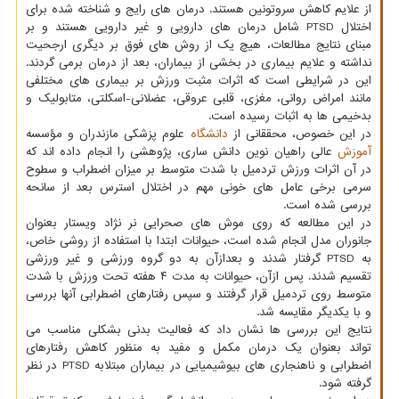
از علایم کاهش سروتونین هستند. درمان های رایج و شناخته شده برای
اختلال PTSD شامل درمان های دارویی و غیر دارویی هستند و بر
مبنای نتایج مطالعات، هیچ یک از روش های فوق بر دیگری ارجحیت
نداشته و علایم بیماری در بخشی از بیماران، بعد از درمان برمی گردند.
این در شرایطی است که اثرات مثبت ورزش بر بیماری های مختلفی
مانند امراض روانی، مغزی، قلبی عروقی، عضلانی-اسکلتی، متابولیک و
بدخیمی ها به اثبات رسیده است.
در این خصوص، محققانی از
دانشگاه
علوم پزشکی مازندران و مؤسسه
آموزش
عالی راهیان نوین دانش ساری، پژوهشی را انجام داده اند که
در آن اثرات ورزش تردمیل با شدت متوسط بر میزان اضطراب و سطوح
سرمی برخی عامل های خونی مهم در اختلال استرس بعد از سانحه
بررسی شده است.
در این مطالعه که روی موش های صحرایی نر نژاد ویستار بعنوان
جانوران مدل انجام شده است، حیوانات ابتدا با استفاده از روشی خاص،
به PTSD گرفتار شدند و بعدازآن به دو گروه ورزشی و غیر ورزشی
تقسیم شدند. پس ازآن، حیوانات به مدت ۴ هفته تحت ورزش با شدت
متوسط روی تردمیل قرار گرفتند و سپس رفتارهای اضطرابی آنها بررسی
و با یکدیگر مقایسه شد.
نتایج این بررسی ها نشان داد که فعالیت بدنی بشکلی مناسب می
تواند بعنوان یک درمان مکمل و مفید به منظور کاهش رفتارهای
اضطرابی و ناهنجاری های بیوشیمیایی در بیماران مبتلابه PTSD در نظر
گرفته شود.