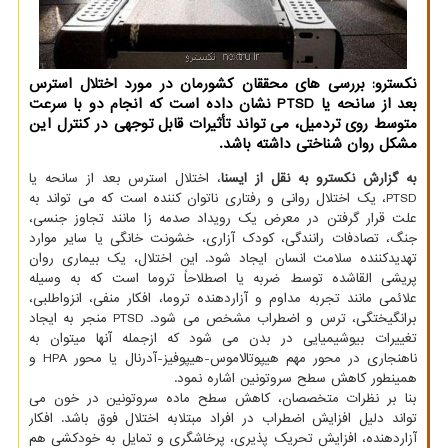
نکسترو: بررسی های محققان کشورمان در مورد اختلال استرس
بعد از سانحه یا PTSD نشان داده است که انجام دو با سرعت
متوسط روی تردمیل، می تواند تأثیرات قابل توجهی در کنترل این
مشکل روان شناختی داشته باشد.
به گزارش نکسترو به نقل از ایسنا
، اختلال استرس بعد از سانحه یا
PTSD، یک اختلال روانی و رفتاری ناتوان کننده است که می تواند به
علت قرار گرفتن در معرض یک رویداد صدمه زا مانند تجاوز جنسی،
جنگ، تصادفات رانندگی، کودک آزاری، خشونت خانگی یا سایر موارد
تهدیدکننده سلامت انسان ایجاد شود. این اختلال، یک بیماری روان
پریشی القاشده توسط ضربه یا اصطلاحاً تروما است که به وسیله
علائمی مانند تجربه مداوم و آزاردهنده تروما، افکار منفی، انزواطلبی،
برانگیختگی، ترس و اضطراب مشخص می شود. PTSD منجر به ایجاد
تغییرات بیوشیمیایی در بدن می شود که ازجمله آنها میتوان به
ناهنجاری در محور مهم هیپوتالاموس-هیپوفیز-آدرنال یا محور HPA و
همینطور کاهش سطح سروتونین اشاره نمود.
بنا بر نظرات متخصصان، کاهش سطح ماده سروتونین در خون می
تواند دلیل افزایش اضطراب در افراد مبتلابه اختلال فوق باشد. افکار
آزاردهنده، افزایش تحریک پذیری، پرخاشگری و تمایل به خودکشی هم