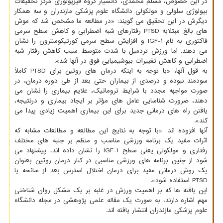
در این خصوص، مسلم محمدی، دانشیار گروه فیزیولوژی مرکز تحقیقات
بیولوژی سلولی و مولکولی دانشگاه علوم پزشکی مازندران و سه همکار
دیگرش در این تحقیق می گویند: «در مطالعه ما مشخص شد که موش
های بالغ مبتلابه PTSD رفتارهای شبه اضطرابی و کاهش سطح سرمی
فاکتوری به نام IGF-۱ و افزایش سطح سرمی کورتیکوسترون را نشان
می دهند. اما ورزش تردمیل با شدت متوسط سبب کاهش رفتار شبه
اضطرابی و کاهش تغییرات بیوشیمیایی فوق در آنها شد».
به قول آنها، «با توجه به اینکه درمان های روتین برای PTSD کاملاً
سودمند نبوده و درصدی از بیماران حتی بعد از طی دوره درمان، در
صورت مواجهه مجدد با شرایط تروماتیک، علایم بیماری را نشان می
دهند، ضرورت شناسایی عامل های مؤثر بر ایجاد بیماری و درنتیجه،
یافتن راه های درمانی جدید برای این بیماری اهمیت زیادی پیدا می
کند».
آنها افزوده اند: «با توجه به نتایج این مطالعه و مطالعات مشابه که
اثرات مفید یک برنامه ورزشی مناسب و منظم بر جنبه های مختلف
رفتاری و مولکولی یعنی سطح IGF-۱ را نشان داده اند، پیشنهاد می
شود از چنین برنامه های ورزشی مناسبی در کنار درمان روتین بعنوان
یک روش درمانی مفید برای درمان اختلال استرس بعد از سانحه یا
PTSD استفاده شود».
این یافته ها که بر اهمیت ورزش در غلبه بر یک مشکل روان شناختی
مهم اشاره دارند، به صورت یک مقاله علمی پژوهشی در مجله دانشگاه
علوم پزشکی مازندران انتشار یافته اند.