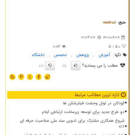
منبع:
nextru.ir
21:23:27
1401/04/09
1084
/ 5
5.0
تگها:
آموزش
,
پژوهش
,
تخصص
,
دانشگاه
مطلب را می پسندید؟
(0)
(1)
X
تازه ترین مطالب مرتبط
کودکان در تونل وحشت فیلترشکن ها
دو طرح جدید برای توسعه زیرساخت ارتباطی ایلام
شروع همکاری مشترک برای تدوین سند ملی صلاحیت حرفه ای
ICT