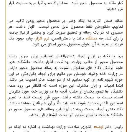
کنار مقاله به محصول منجر شود، استقبال کرده و آنرا مورد حمایت قرار
می دهیم.
منظم ضمن اشاره به اینکه وقتی بر محصول محور بودن تاکید می
نماییم، منظورمان فقط محصول قابل لمس نیست، اظهار داشت: هر
مسیری که در یک رساله و تحقیق صورت گیرد و بخشی از نیاز جامعه
را رفع کند، چه
دستگاه
باشد یا دستورالعمل،
نرم افزار
، چاره بهبود یک
فرایند و غیره به آن عنوان محصول محور اطلاق می شود.
وی با تکیه بر لزوم ایجاد دستورالعمل عملیاتی برای اجرای رساله
محصول محور از جانب وزارت بهداشت، اظهار داشت: دانشگاه های
علوم پزشکی نگاه های متفاوتی نسبت به رساله محصول محور دارند،
در وزارت خانه وظیفه خودمان می دانیم برای ایجاد یکپارچگی در این
حوزه شیوه نامه ای تهیه نماییم که از دو جهت حائز اهمیت می باشد.
ابتدا ادبیات و زبان مشترک این حوزه است که انتظار می رود همه
دانشگاه ها تصور یکسان و مشابه آنچه ما در وزارت خانه مورد نظرمان
است، نسبت به مبحث داشته باشند. چون قرار نیست فقط با تغییر
اسم این اقدام محدود شود، بلکه باید تأثیر آن هم قابل مشاهده باشد.
نکته بعدی ایجاد وحدت رویه در ارزشیابی رساله های محصول محور در
دانشگاه هاست تا تنوع سلایق آنرا تحت الشعاع قرار ندهد.
رئیس دفتر
توسعه
فناوری سلامت وزارت بهداشت با اشاره به اینکه در