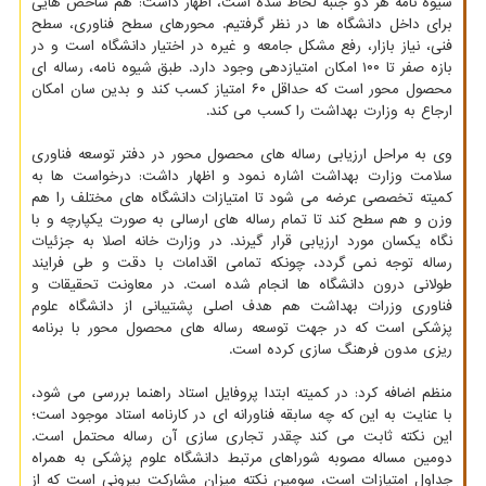
شیوه نامه هر دو جنبه لحاظ شده است، اظهار داشت: هم شاخص هایی
برای داخل دانشگاه ها در نظر گرفتیم. محورهای سطح فناوری، سطح
فنی، نیاز بازار، رفع مشکل جامعه و غیره در اختیار دانشگاه است و در
بازه صفر تا ۱۰۰ امکان امتیازدهی وجود دارد. طبق شیوه نامه، رساله ای
محصول محور است که حداقل ۶۰ امتیاز کسب کند و بدین سان امکان
ارجاع به وزارت بهداشت را کسب می کند.
وی به مراحل ارزیابی رساله های محصول محور در دفتر توسعه فناوری
سلامت وزارت بهداشت اشاره نمود و اظهار داشت: درخواست ها به
کمیته تخصصی عرضه می شود تا امتیازات دانشگاه های مختلف را هم
وزن و هم سطح کند تا تمام رساله های ارسالی به صورت یکپارچه و با
نگاه یکسان مورد ارزیابی قرار گیرند. در وزارت خانه اصلا به جزئیات
رساله توجه نمی گردد، چونکه تمامی اقدامات با دقت و طی فرایند
طولانی درون دانشگاه ها انجام شده است. در معاونت تحقیقات و
فناوری وزرات بهداشت هم هدف اصلی پشتیبانی از دانشگاه علوم
پزشکی است که در جهت توسعه رساله های محصول محور با برنامه
ریزی مدون فرهنگ سازی کرده است.
منظم اضافه کرد: در کمیته ابتدا پروفایل استاد راهنما بررسی می شود،
با عنایت به این که چه سابقه فناورانه ای در کارنامه استاد موجود است؛
این نکته ثابت می کند چقدر تجاری سازی آن رساله محتمل است.
دومین مساله مصوبه شوراهای مرتبط دانشگاه علوم پزشکی به همراه
جداول امتیازات است، سومین نکته میزان مشارکت بیرونی است که از