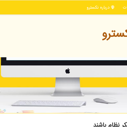
ت
درباره نكسترو
سترو
کر نظام باشند