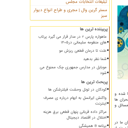
تبلیغات انتخابات مجلس
مستر گرین وال | مجری و طراح انواع دیوار
سبز
پربیننده ترین ها
ماهواره پارس 2 در مدار قرار می گیرد پرتاب
های منظومه سلیمانی در1405
علت تا درمان قطعی ریزش مو
شما نظر بدهید
موبایل در مدارس جمهوری چک ممنوع می
شود
پربحث ترین ها
کودکان در تونل وحشت فیلترشکن ها
امه توسعه تصویب و اجرا شده و
واکنش ایرانسل به ابهام درباره ی مصرف
حران ها
اینترنت
مسائل و
مراکز داده قربانی پنهان قطعی برق هزینه
اختلال در اقتصاد دیجیتال
 ما در
برنامه B همیشگی