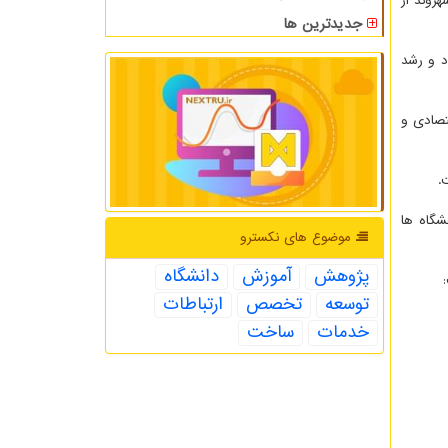
روند از
جدیدترین ها
د و رشد
تصادی و
.
شگاه ها
موضوع های نكسترو
پژوهش
آموزش
دانشگاه
توسعه
تخصص
ارتباطات
خدمات
ساخت