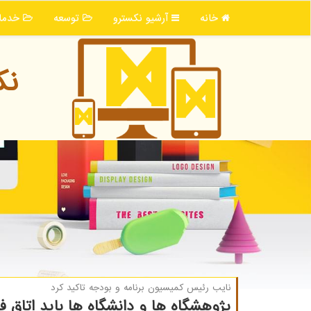
خانه
آرشیو نكسترو
توسعه
خدما
نك
نایب رئیس كمیسیون برنامه و بودجه تاكید كرد
پژوهشگاه ­ها و دانشگاه ­ها باید اتاق ف