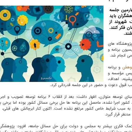
ارمین جلسه
هشگران باید
 شهروند از
ن فکر کنند.
شند.
ژوهشگاه های
یون برنامه و
ی انجام شد.
وهش
و برنامه
رییس مؤسسه و
ینه، اهداف،
 قبول دعوت و حضور در این جلسه قدردانی کرد.
در ادامه خدابخشی، ضمن تاکید بر تدوین برنامه هفتم برمبنای توسعه متوازن، اظهار داشت: بعد از انقلاب ۶ برن
 کشور اجرا نشده، ماحصل این برنامه ­ها حل برخی مسائل کشور بوده اما برخی ب
 به سبب شرایط خاص کشور مرتفع نشده است. اکنون کنار ابرچالش های قبلی، 
دنظر قرار گیرد.
مک فکری بیشتر به مجلس و دولت برای حل مسائل جامعه، افزود: پژوهشگران