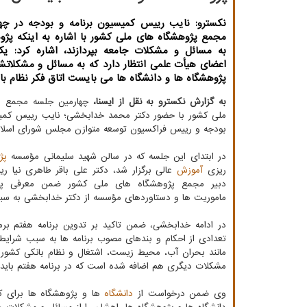
نکسترو: نایب رییس کمیسیون برنامه و بودجه در چه
مجمع پژوهشگاه های ملی کشور با اشاره به اینکه پژو
به مسائل و مشکلات جامعه بپردازند، اشاره کرد: یک
اعضای هیأت علمی انتظار دارد که به مسائل و مشکلاتشا
پژوهشگاه ­ها و دانشگاه ­ها می بایست اتاق فکر نظام با
به گزارش نکسترو به نقل از ایسنا،
چهارمین جلسه مجمع پ
ملی کشور با حضور دکتر محمد خدابخشی؛ نایب رییس کمیس
بودجه و رییس فراکسیون توسعه متوازن مجلس شورای اسلام
در ابتدای این جلسه که در سالن شهید سلیمانی مؤسسه
پژ
ریزی
آموزش
عالی برگزار شد، دکتر علی باقر طاهری نیا 
دبیر مجمع پژوهشگاه های ملی کشور ضمن معرفی پیش
ماموریت ها و دستاوردهای مؤسسه از دکتر خدابخشی به سبب
تعدادی از احکام و بندهای مصوب برنامه­ ها به سبب شرایط
مانند بحران آب، محیط زیست، اشتغال و نظام بانکی کشور
مشکلات دیگری هم اضافه شده است که در برنامه هفتم باید م
وی ضمن درخواست از
دانشگاه
ها و پژوهشگاه ها برای ک