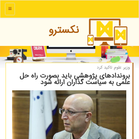
منو
نكسترو
وزیر علوم تاكید كرد
بروندادهای پژوهشی باید بصورت راه حل
علمی به سیاست گذاران ارائه شود