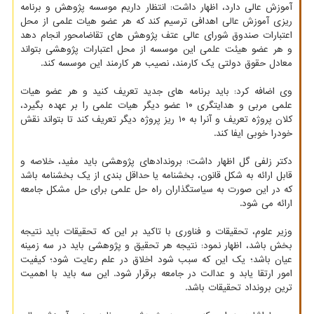
آموزش عالی دارد، اظهار داشت: انتظار داریم موسسه پژوهش و برنامه
ریزی آموزش عالی اهدافی ترسیم کند که هر عضو هیات علمی از محل
اعتبارات صندوق شورای عالی عتف پژوهش های تقاضامحور انجام دهد
و هر عضو هیئت علمی این موسسه از محل اعتبارات پژوهشی بتواند
معادل حقوق دولتی یک کارمند، نصیب هر کارمند این موسسه کند.
وی اضافه کرد: باید برنامه های جدید تعریف کنید و هر عضو هیات
علمی مربی و هدایتگری ۱۰ عضو دیگر هیات علمی را بر عهده بگیرد،
کلان پروژه تعریف و آنرا به ۱۰ ریز پروژه دیگر تعریف کند تا بتواند نقش
خودرا خوبی ایفا کند.
دکتر زلفی گل اظهار داشت: بروندادهای پژوهشی باید مفید، خلاصه و
قابل ارائه به شکل قانون، بخشنامه یا حداقل بندی از یک بخشنامه باشد
که در این صورت به سیاستگذاران راه حل علمی برای حل مشکل جامعه
ارائه می شود.
وزیر علوم، تحقیقات و فناوری با تاکید بر این که تحقیقات باید نتیجه
بخش باشد، اظهار نمود: نتیجه هر تحقیق و پژوهشی باید در سه زمینه
عیان باشد؛ یک این که سبب شود اخلاق در علم رعایت شود؛ کیفیت
امور ارتقا یابد و عدالت در جامعه برقرار شود. این سه باید با اهمیت
ترین برونداد تحقیقات باشد.