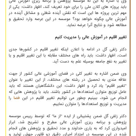
وی با اشاره به این که موسسه پژوهش و برنامه ریزی آموزش عالی
باید پروژه های کلان ملی را برای خود تعریف کند، اظهار داشت: یکی از
مهم ترین پروژه ها این است که نقش آینده شغلی و مشاغل آینده در
آموزش عالی چگونه خواهد بود؟ موسسه در این عرصه وارد تحقیق و
مطالعه شود و نتایج آنرا عرضه نماید.
تغییر اقلیم در آموزش عالی را مدیریت کنیم
دکتر زلفی گل در ادامه با اعلان اینکه تغییر اقلیم در کشورها جدی
است، اظهار داشت: باید راه های مختلف مقابله با این تغییر اقلیم و یا
تغییر به نفع جامعه بوسیله علم به دست آید.
وی ضمن اشاره به تغییر کلی در فضای آموزشی عالی کشور از جهت
علاقه مندی به تحصیل در رشته های مختلف، از این تغییر با عنوان
"تغییر اقلیم" یاد کرد و اظهار داشت: این دانشگاهیان هستند که باید
عامل توزیع متوازن استعدادها در کشور باشند. باید با پژوهش هایی که
انجام می شود، ببینیم چطور می توانیم تغییر اقلیم در این
فضا
را
مدیریت و توزیع استعدادها را متوازن نماییم.
دکتر زلفی گل ضمن پشتیبانی از ایده "از ما" که توسط رییس موسسه
پژوهش و برنامه ریزی آموزش عالی مطرح و تشریح شد، ابراز
امیدواری کرد که به یاری خداوند و مدد تحقیق و پژوهش های انجام
شده در این موسسه در امتداد اجرای دقیق دو قانون جهش تولید و