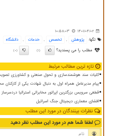
10:58:03
1401/04/02
تگها:
پژوهش
,
تخصص
,
خدمات
,
دانشگاه
مطلب را می پسندید؟
(0)
(1)
تازه ترین مطالب مرتبط
کلیات سند هوشمندسازی و تحول صنعتی و کشاورزی تصویب
پیام مدیرعامل همراه اول به دنبال شهادت یکی از کارکنان مخ
قطعی سرویس بزرگترین اپراتور مخابراتی استرالیا دردسرساز 
افشای معماری دیجیتال جنگ اسرائیل
نظرات بینندگان در مورد این مطلب
لطفا شما هم
در مورد این مطلب
نظر دهید