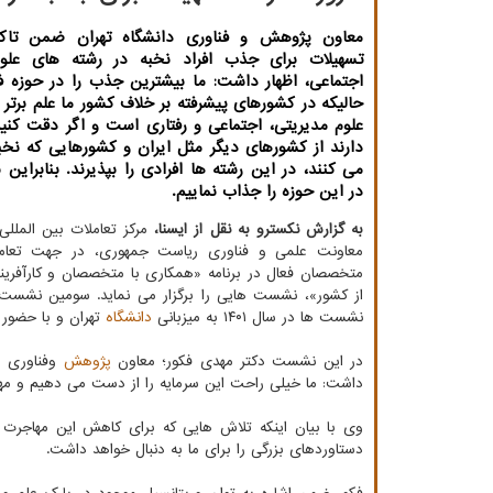
معاون پژوهش و فناوری دانشگاه تهران ضمن تاکی
تسهیلات برای جذب افراد نخبه در رشته های علو
اجتماعی، اظهار داشت: ما بیشترین جذب را در حوزه ف
حالیکه در کشورهای پیشرفته بر خلاف کشور ما علم برتر ع
علوم مدیریتی، اجتماعی و رفتاری است و اگر دقت کنید
دارند از کشورهای دیگر مثل ایران و کشورهایی که نخ
می کنند، در این رشته ها افرادی را بپذیرند. بنابراین 
در این حوزه را جذاب نماییم.
به گزارش نکسترو به نقل از ایسنا،
مرکز تعاملات بین المللی
معاونت علمی و فناوری ریاست جمهوری، در جهت تعامل
متخصصان فعال در برنامه «همکاری با متخصصان و کارآفرینا
از کشور»، نشست هایی را برگزار می نماید. سومین نشست 
نشست ها در سال ۱۴۰۱ به میزبانی
دانشگاه
تهران و با حضور 
در این نشست دکتر مهدی فکور؛ معاون
پژوهش
وفناوری دا
داشت: ما خیلی راحت این سرمایه را از دست می دهیم و مها
وی با بیان اینکه تلاش هایی که برای کاهش این مهاجرت 
دستاوردهای بزرگی را برای ما به دنبال خواهد داشت.