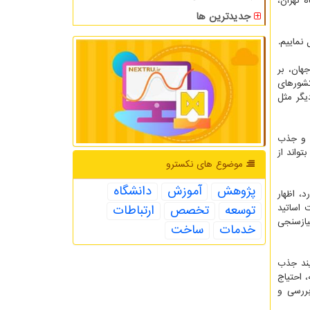
 تهران،
جدیدترین ها
نماییم.
هان، بر
کشورهای
یگر مثل
ت و جذب
تواند از
موضوع های نكسترو
پژوهش
آموزش
دانشگاه
، اظهار
 اساتید
توسعه
تخصص
ارتباطات
یازسنجی
خدمات
ساخت
یند جذب
 احتیاج
ررسی و