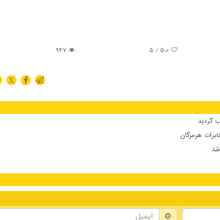
947
/ 5
5.0
X
 گردید
ابرات هرمزگان
شد