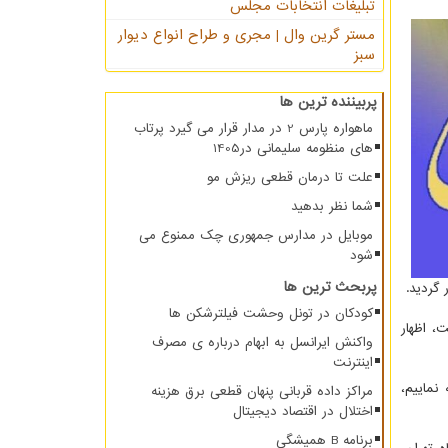
تبلیغات انتخابات مجلس
مستر گرین وال | مجری و طراح انواع دیوار
سبز
پربیننده ترین ها
ماهواره پارس 2 در مدار قرار می گیرد پرتاب
های منظومه سلیمانی در1405
علت تا درمان قطعی ریزش مو
شما نظر بدهید
موبایل در مدارس جمهوری چک ممنوع می
شود
پربحث ترین ها
گردید.
کودکان در تونل وحشت فیلترشکن ها
، اظهار
واکنش ایرانسل به ابهام درباره ی مصرف
اینترنت
نماییم،
مراکز داده قربانی پنهان قطعی برق هزینه
اختلال در اقتصاد دیجیتال
برنامه B همیشگی