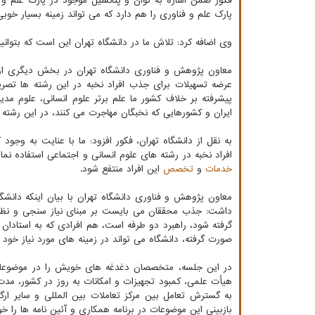
فکور ضمن اشاره به توان و پتانسیل موجود در پارک علم و ف
پارک علم و فناوری را هم دارد که می تواند زمینه بسیار خوبی
وی اضافه کرد: تلاش ما در دانشگاه تهران این است که بتوانی
معاون پژوهش و فناوری دانشگاه تهران در بخش دیگری از 
عرضه تسهیلات برای جذب افراد نخبه در این رشته ها تصری
پیشرفته بر خلاف کشور ما علم برتر علوم انسانی، علوم مدی
ایران و کشورهایی که نخبگان مهاجرت می کنند، در این رشته ها 
به نقل از دانشگاه تهران، فکور افزود: ما با عنایت به وج
افراد نخبه در رشته های علوم انسانی و اجتماعی استفاده نماییم
خدمات
و
تخصص
این افراد منتفع شود.
معاون پژوهش و فناوری دانشگاه تهران با بیان اینکه دانشگ
داشت: جذب محققان می بایست بر مبنای نیاز سنجی و نظر ا
گرفته شود، راهبرد دو طرفه است، هم افرادی که به استادان
صورت گرفته، دانشگاه می تواند در زمینه های مورد نیاز خود 
در این جلسه، متخصصان دغدغه های خویش را در موضوعات 
هیأت علمی، کمبود تجهیزات و امکانات به روز در کشور، مدت
به گسترش تعامل بین مرکز تعاملات بین المللی و سایر ار
بازبینی این موضوعات در برنامه همکاری و آئین نامه ها را خ