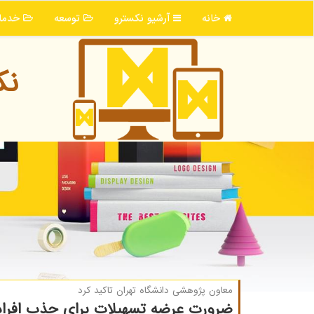
خانه
آرشیو نكسترو
توسعه
خدما
نك
معاون پژوهشی دانشگاه تهران تاكید كرد
ضرورت عرضه تسهیلات برای جذب افراد 