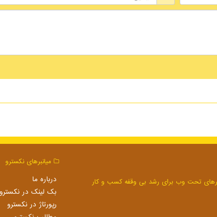
میانبرهای نكسترو
درباره ما
بک لینک در نكسترو
رپورتاژ در نكسترو