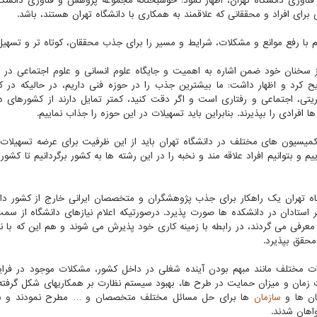
ناوری دانشگاه تهران، اظهار نمود: خوشبختانه مجموعه پژوهش و فناوری دانشگاه
 برای افراد و محققانی که علاقمند به همکاری با دانشگاه تهران هستند، باشد.
م با رفع موانع و مشکلات، شرایط و مسیر را برای جذب محققان، کوتاه تر و تسهیل 
سخنان خود ضمن اشاره به اهمیت و جایگاه علوم انسانی و علوم اجتماعی در ج
ح کرد و اظهار داشت: ما بیشترین جذب را در حوزه فنی داریم، در حالیکه در 
ریتی، اجتماعی و رفتاری است و اگر دقت کنید، کمتر تمایل دارند از کشورهای د
افرادی را بپذیرند. بنابراین باید تسهیلات در این حوزه را جذاب نماییم.
ود کمیسیون های مختلف در دانشگاه تهران باید از این ظرفیت برای عرضه تسهیلا
 و بتوانیم افراد علاقه مند و نخبه را در این رشته ها به کشور برگردانیم تا کشور ب
اه تهران یک راهکار برای جذب پژوهشگران و متخصصان ایرانی خارج از کشور دارد
ستادان در دانشکده ها صورت پذیرد. درصورتیکه اعلام نیازهای دانشگاه از سمت
 معرفی می گردند، در رابطه با زمینه کاری خود پذیرش می شوند و هم این که با ن
محقق بپذیرد.
مختلف مانند مبهم بودن آینده شغلی در داخل کشور، مشکلات موجود در فرا
 زمان و میزان حمایت در طرح ها، بهبود سیستم نظارت بر همکاریهای شکل گرفته،
گان ها و
سازمان
ها برای حل مسائل مختلف متخصصان و … مطرح نمودند و ب
واهان شدند.