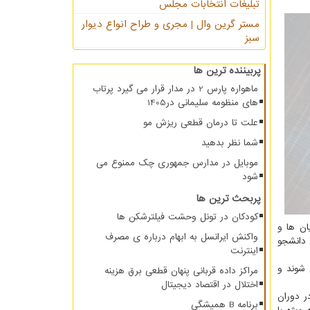
تبلیغات انتخابات مجلس
مستر گرین وال | مجری و طراح انواع دیوار
سبز
پربیننده ترین ها
ماهواره پارس 2 در مدار قرار می گیرد پرتاب
های منظومه سلیمانی در1405
علت تا درمان قطعی ریزش مو
شما نظر بدهید
موبایل در مدارس جمهوری چک ممنوع می
شود
پربحث ترین ها
کودکان در تونل وحشت فیلترشکن ها
ان ها و
واکنش ایرانسل به ابهام درباره ی مصرف
ذیرش دانشجو
اینترنت
 شوند و
مراکز داده قربانی پنهان قطعی برق هزینه
اختلال در اقتصاد دیجیتال
ر دوران
برنامه B همیشگی