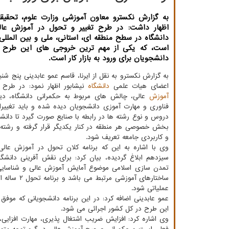
به گزارش نکسترو معاون آموزشی وزارت علوم، تحقیقا
اظهار داشت: در طرح تغییر و تحول در آموزش عا
دانشگاه در سطح منطقه ای، استانی، ملی و بین الملل
است، که یکی از مهم ترین خروجی های این طرح ت
دانشجویان برای ورود به بازار کار است.
به گزارش نکسترو به نقل از ایرنا، قاسم عمو عابدینی پنج شن
اعضای هیات علمی
دانشگاه
نیشابور اظهار نمود: در طرح 
آموزش
عالی، چالش های مربوط به حکمرانی دانشگاه، دی
فناوری و مهارت آموزی دانشجویان دیده شده و باید تغییر
دروس و نوع رشته ها در رابطه با صنایع صورت گیرد تا دانشگ
بخش خصوصی هر منطقه در کنار یکدیگر قرار گرفته و رشته 
و کاربردی جامعه تعریف شود.
وی با اشاره به این که برنامه کلان تحول در آموزش عا
سیزدهم ابلاغ گردیده، بیان کرد: برای نقش آفرینی دانشگ
تمدن سازی اسلامی موضوع آمایش آموزش عالی و شناسایی ت
ساختارهای 
عملیاتی شود.
عمو عابدینی اضافه کرد: در این برنامه دانشجویانی که مو
این طرح در کل کشور اجرائی می شود.
وی اشاره کرد: افزایش ضریب اشتغال پذیری، مهارت افزای