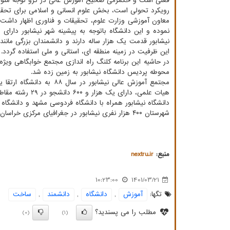
فعلی است و حکمرانی صحیح آموزش عالی در گرو توجه متواز
رویکرد تحولی است، بخش علوم انسانی و اسلامی برای تحقق 
معاون آموزشی وزارت علوم، تحقیقات و فناوری اظهار داشت: 
نموده و این دانشگاه باتوجه به پیشینه شهر نیشابور دارا
نیشابور قدمت یک هزار ساله دارند و دانشمندان بزرگی مانند
این ظرفیت در زمینه منطقه ای، استانی و ملی استفاده گردد.
محوطه پردیس دانشگاه نیشابور به زمین زده شد.
هیات علمی، دارای یک هزار و ۶۰۰ دانشجو در ۲۹ رشته مقاطع کارشناسی و کارشناسی ارشد است.
دانشگاه نیشابور همراه با دانشگاه فردوسی مشهد و دانشگا
شهرستان ۴۰۰ هزار نفری نیشابور در جغرافیای مرکزی خراسان رضوی در ۱۲۷ کیلومتری غرب مشهد قرار دارد.
منبع:
nextru.ir
10:23:00
1401/03/21
تگها:
آموزش
,
دانشگاه
,
دانشمند
,
ساخت
مطلب را می پسندید؟
(0)
(1)