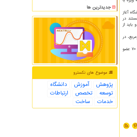
ویژه با
جدیدترین ها
گاه آغاز
ستند در
باید از
 به مساحت یک هزار مترمربع، در
مجتمع آموزش عالی نیشابور در سال ۸۸ به دانشگاه ارتقا یافت و با چهار دانشکده هنر، ادبیات و علوم انسانی، علوم پایه و فنی مهندسی و ۷۰ عضو
موضوع های نكسترو
پژوهش
آموزش
دانشگاه
توسعه
تخصص
ارتباطات
خدمات
ساخت