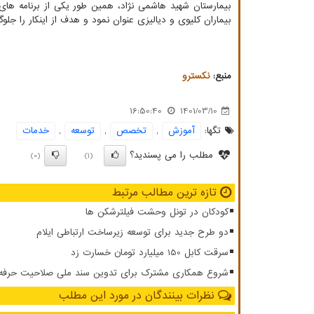
بیمارستان شهید هاشمی نژاد، همین طور یکی از برنامه های 
بیماران کلیوی و دیالیزی عنوان نمود و هدف از اینکار را جلوگی
منبع:
نكسترو
16:50:40
1401/03/10
تگها:
آموزش
,
تخصص
,
توسعه
,
خدمات
مطلب را می پسندید؟
(0)
(1)
تازه ترین مطالب مرتبط
کودکان در تونل وحشت فیلترشکن ها
دو طرح جدید برای توسعه زیرساخت ارتباطی ایلام
سرقت کابل 150 میلیارد تومان خسارت زد
شروع همکاری مشترک برای تدوین سند ملی صلاحیت حرفه ای
نظرات بینندگان در مورد این مطلب