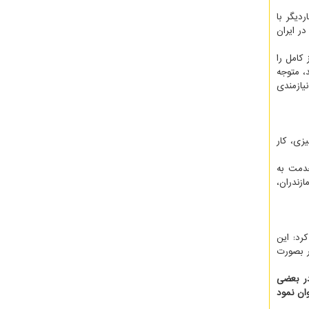
دیگر با
ر ایران
کامل را
ا دریافت نمایند، متوجه
یازمندی
زی، کار
خدمت به
زندران،
رد: این
ر بصورت
در بعضی
ان نمود