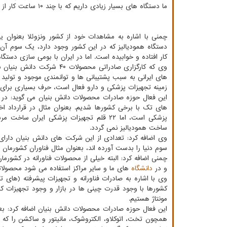
ما دستگاه های بسیار زیادی داریم که با چند ۱۰ ساعت کار از رده خارج شده اند و شرکت های خارجی قطعات آنرا به ما نمی دادند.
چمنی با اشاره به مشاهدات خود از کشور ونزوئلا بعنوان ی
دستگاه همودیالیز که در این کشور وجود دارد، یک سوم آ
کار افتاده و خوابیده است. اما در ایران با بومی سازی دستگا
های ایرانی به سبب پشتیبانی ها و توانمندی موجود و تول
زمینه تجهیزات پزشکی و دارو فعال است، حرف بسیاری برای گف
این فعال حوزه صادرات محصولات دانش بنیان می گوید: در 
های تک با برخی کشورها شدیم. بعنوان مثال در قرارداد اخی
پزشکی است، اما ۲۲ قلم تجهیزات پزشکی ایر
ساخت همودیالیز نمی گردد.
سوم دنیا را بدست آورده اند، بعنوان مثال فناوران کشورمان
چمنی اضافه کرد: البته خیلی از محصولات فناورانه در کشو
و در
دانشگاه
های ما و سایر مراکز استفاده می شود محصولاتی
وی با اشاره به صادرات فناورانه و تجهیزات پیشرفته (های ت
کشورها با وجود قدرت چینی ها در بازار و وجود تجهیزات
مونتاژ هستیم.
این فعال حوزه صادرات محصولات دانش بنیان اضافه کرد: بعن