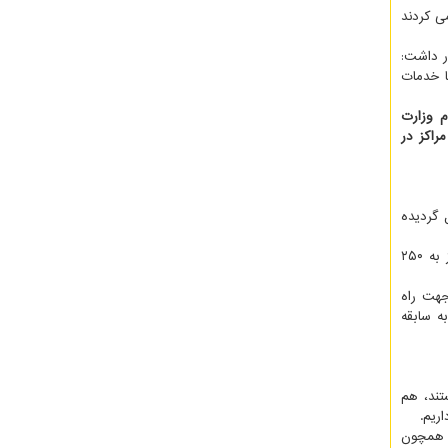
ی کردند
ر داشت:
ا خدمات
م وزارت
راکز در
نوآور فعال گردیده
وی همین طور گفت: برنامه آتی ما این است که تا اختتام شش ماهه نخست امسال این تعداد تخت های دیالیزی به ۲۰۰ و تا آخر سال نیز به ۲۵۰
هت راه
ه سابقه
مین طور CE (استاندارد اروپا) هستند، هم
ریم.
ی همچون