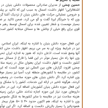
مقابله با تحریم ها
حسین چمنی
از مدیران صادراتی محصولات دانش بنیان در ا
اشتغالزایی" اظهار داشت: امسال به سبب این که تاکید بر پ
و خروجی عملیاتی حرکت های دانش بنیان از نزدیک آشنا گرد
وی که با خبرنگار ایرنا گفت و گو می کرد، ضمن تاکید بر ض
بسیار مهمست و شعار تعیین شده برای امسال توسط رهبر مع
قوی برای رفع خیلی از چالش ها و مسائل مبتلابه کشور است
این فعال حوزه دانش بنیان با اشاره به اینکه، ایران اسل
نیز در شرایط ویژه ای به سر می بریم، اظهار داشت: حتی کش
آنها وضع شده است، اذعان دارند که هنوز به اندازه ایران تحری
وی تنها راه حل بسیار موثر در این فضا را فارغ از مسائل س
کشور دانست و اظهار داشت: ایران بعنوان مثال در زمینه سلا
چمنی افزود: گزارش های بین المللی نیز موید آنست که ایر
کشور، در مقایسه با کشورهای منطقه غرب آسیا نیز بسیار مو
وی اشاره کرد: اگر دانش بنیان های حوزه سلامت در وضعیت ت
کردند، هرگونه تاخیر در ارائه این خدمات، کشور را با مشکل و
این فعال حوزه دانش بنیان کشورمان اضافه کرد: این در حال
داروهای مورد نیاز این حوزه اجازه ندادند خللی دراین زمین
هزینه سلامت نیز در مقایسه با سایر کشورها به شکل ملمو
وی با اشاره به ا
همودیالیز را بسیار باارزش دانست و اضافه کرد: اگر این ن