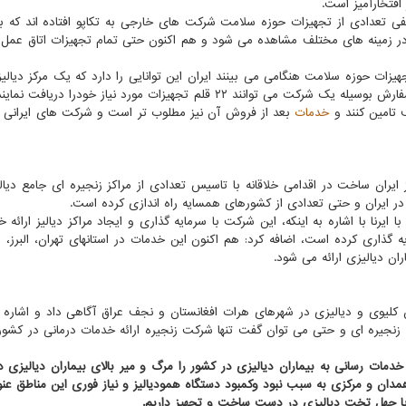
 افتخارآمیز است.
ی تعدادی از تجهیزات حوزه سلامت شرکت های خارجی به تکاپو افتاده اند که بار
دی در زمینه های مختلف مشاهده می شود و هم اکنون حتی تمام تجهیزات اتاق عمل د
هیزات حوزه سلامت هنگامی می بینند ایران این توانایی را دارد که یک مرکز دیالیز 
با بهره گیری از توانمندی های فناوران خود تجهیز و با یک سفارش بوسیله یک شرکت می توانند ۲۲ قلم تجهیزات مورد نیاز خودر
خدمات
بعد از فروش آن نیز مطلوب تر است و شرکت های ایرانی ن
ایران ساخت در اقدامی خلاقانه با تاسیس تعدادی از مراکز زنجیره ای جامع دیالی
ا در ایران و حتی تعدادی از کشورهای همسایه راه اندازی کرده است.
ایرنا با اشاره به اینکه، این شرکت با سرمایه گذاری و ایجاد مراکز دیالیز ارائه 
یه گذاری کرده است، اضافه کرد: هم اکنون این خدمات در استانهای تهران، البرز، ما
ن دیالیزی ارائه می شود.
 کلیوی و دیالیزی در شهرهای هرات افغانستان و نجف عراق آگاهی داد و اشاره ک
 زنجیره ای و حتی می توان گفت تنها شرکت زنجیره ارائه خدمات درمانی در کشو
خدمات رسانی به بیماران دیالیزی در کشور را مرگ و میر بالای بیماران دیالیزی 
دان و مرکزی به سبب نبود وکمبود دستگاه همودیالیز و نیاز فوری این مناطق عنو
ا با چهل تخت دیالیزی در دست ساخت و تجهیز داریم.