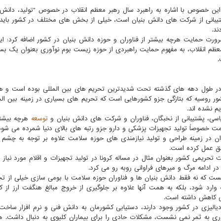
ین خصوص با اشاره به راهبرد سال رهبر معظم انقلاب در خصوص "تولید، دانش 
شتیبانی از شرکت های دانش بنیان است، خیلی از بخش های مختلف در کشور باید ب
ند.
رورت حمایت هرچه بیشتر از فناوران و حوزه دانش بنیان در کشور اضافه کرد: ای
ظم انقلاب، به مفهوم حمایت راهبردی از حوزه زیست بوم نوآوری بعنوان یک بست
.
امی در طول دهه های گذشته تحت شدیدترین تحریم های بین المللی بوده است و ه
ور روسیه که بتازگی جزو کشورهایی است که تحریم های بسیاری در زمینه بین الم
م نشده اند.
یاسی، پشتیبانی از نخبگان، فناوران و شرکت های دانش بنیان و
توسعه
هرچه بیشتر 
مت خصوصاً تولید تجهیزات پزشکی و دارو جزو رتبه های بالای دنیا شمرده می شود
ان در زمینه طراحی و تولید نیازمندی های حوزه سلامت علاوه بر توجه به چشم ا
فق عمل کرده است.
حریمی کشور بعنوان مثال در مساله کرونا در تولید تجهیزات و اقلام مورد نیاز 
 در ادامه مرگ و میرهای فراوانی روبه رو می کرد.
یست که نه فقط دانش بنیان ها و فناوران حوزه سلامت با بومی سازی خیلی از تج
ه وارد شود، بلکه به همت آنها علاوه بر جلوگیری از خروج مبالغ هنگفت ارز از ک
سی کاهش داشته است.
ینکه، هم اکنون حدود ۴۰ تا ۵۰ هزار بیمار دیالیزی در کشور وجود دارند، دستیابی کشورمان به دانش فنی و نرم افزار 
وآوری به ثمر نمی نشست، مشکلات حادی را برای بیماران کلیوی به دنبال داشت. ه