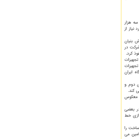
سه هزار
نیاز از
می گوید: دانش بنیان
شرکت در
ذ کرد.
تجهیزات
تجهیزات
اه ایران
ت رده های دوم و
 کند.
ی معکوس
در بعضی
دازی خط
ساخت را
 بوسیله ۱۰ شرکت دانش بنیان تامین می