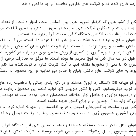
کی از کشورهایی که گرفتار تحریم های بین المللی است، اظهار داشت: از تعداد 
ن به سبب عدم همکاری شرکت های سازنده در سرویس دهی و تامین قطعات مورد 
ه دیالیز از قابلیت جایگزینی دستگاه کیفی ساخت ایران بهره مند هستیم.
وی که کارگزاری صادراتی محصولات ۴۰ شرکت دانش بنیان بعنوان طراح و تولید کننده ۲۵۰ محصول فناورانه را عهده دار است، 
ید دانش مناسب و وجود نزدیک به هفت هزار شرکت دانش بنیان که بیش از هزار 
تن دارند و با بهره گیری از یکسری از روش ها می توان در بازار سایر کشورها نفو
طول دو سه سال قبل که اوج تحریم ها بوده است، ما موفق به صادرات برخی از 
ری که با یکی از کشورها داشته ایم، با آنکه شرکت فناور ما تولیدکننده سه قلم 
ان ساخت مربوط به سایر شرکت های دانش بنیان را صادر می نماییم و این محدود به دستگ
وی اضافه کرد: تعدادی از این شرکت های دانش بنیان دارای گواهینامه CE (استاندارد اروپا) هستند و در رتبه بندی جهانی با قاطعی
 با تولید میکروسکوپ اتمی با کشور سوییس تنها تولید کننده این محصول، رقابت می
رمان در نتیجه نوآوری و حاصل توان خلاقانه متخصصان داخلی بوده است نه مهندس
 که واردات آن چندین برابر برای کشور هزینه داشته است.
ک) ایران ساخت به کشورهای اندونزی، عراق، افغانستان و ونزوئلا اشاره کرد: ما 
 کیفی کشوری همچون ژاپن به سبب وجود توانمندی و قدرت رقابت درحال راه ان
وان مثال ما در ساخت دستگاه همودیالیز تمام نیازمندی های این دستگاه ایران 
همچون تخت، اتوکلاو، الکتروشوک، مانیتور و ساکشن را که همه همچون وسایل پیشرفته محسوب می شوند،