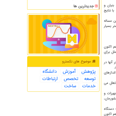
بنیان و
جدیدترین ها
ا نتایج
ن مساله
ر بسیار
م اکنون
لل برای
موضوع های نكسترو
آنها در
.
پژوهش
آموزش
دانشگاه
ندازهای
توسعه
تخصص
ارتباطات
تعلل می
خدمات
ساخت
هیزات و
شورمان،
ساخت دستگاه
م اکنون