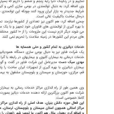
نماییم و در رنکینگ دنیا رتبه پنجم و ششم را داریم که بسیار
وی اضافه کرد: به دنبال توانمندی در بومی سازی کمی و کیف
شرایط جدیدتر به بازار ایران ورود کنند چونکه این توانمن
درحال ساخت باکیفیت عالی است.
چمنی اضافه کرد: هم اکنون نیز تعدادی از کشورها نیازمند تج
می شوند دیگر لازم نیست این ملزومات را از ۱۰ کشور مختلف تامین کنند و
های مردم این کشورها در زمینه سلامت را تحریم نمی کنند.
خدمات دیالیزی به تمام کشور و حتی همسایه ها
یک شرکت فناور نیز به دنبال بومی سازی دستگاه همودیالیز 
خدمات درمانی به بیماران کلیوی و بیماریهای در رابطه با آنر
مهدی سبک دست
مدیرعامل این شرکت فناور در گفت و گو با 
بیماران دیالیزی با بهره گیری از تجهیزات ایران ساخت را پا
قم، مرکزی، خوزستان و سیستان و بلوچستان مشغول به بیمارا
وی همین طور از راه اندازی مراکز خدمات رسانی به بیماران
شرکت هم اکنون بزرگترین ارائه دهنده خدمات دیالیز بصورت
کاملا خصوصی است.
این فعال حوزه دانش بنیان، هدف اصلی از راه اندازی مراکز 
مراکز استانی همچون استان سیستان و بلوچستان، لرستان، هم
و اضافه کرد: بعنوان مثال هم اکنون ما تجهیز شهر زاهدان ر