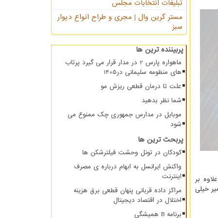
تبلیغات انتخابات مجلس
مستر گرین وال | مجری و طراح انواع دیوار
سبز
پربیننده ترین ها
ماهواره پارس 2 در مدار قرار می گیرد پرتاب
های منظومه سلیمانی در1405
علت تا درمان قطعی ریزش مو
شما نظر بدهید
موبایل در مدارس جمهوری چک ممنوع می
شود
پربحث ترین ها
کودکان در تونل وحشت فیلترشکن ها
واکنش ایرانسل به ابهام درباره ی مصرف
اینترنت
لاوه بر
یر خیلی
مراکز داده قربانی پنهان قطعی برق هزینه
اختلال در اقتصاد دیجیتال
برنامه B همیشگی