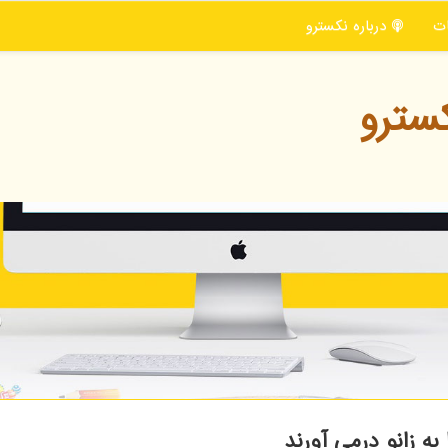
ت
درباره نكسترو
سترو
ه زانو درمی آورند