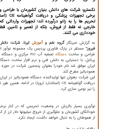
نکسترو: شرکت های دانش بنیان کشورمان با طراحی و
برخی تجهیزات پزشک
تحریم ها را به زانو درآورده اند؛ تجهیزات وارداتی 
خارجی نه فقط از فروش، بلکه از تعمیر و تامین قطع
خودداری می کنند.
به گزارش خبرنگار
گروه علم و
آموزش
ایرنا
،
شرکت دانش ب
فیروز"
مستقر در پارک فناوری پردیس یک مجموعه نوآور اس
طراحی و ساخت
دستگاه
پرتابل، با دستیابی به دانش فنی و نرم افزار ساخت دستگاه
ایران موفق شد نام خودرا بعنوان پنجمین شرکت در حوزه
همودیالیز مطرح کند.
این شرکت بعنوان تنها تولیدکننده دستگاه همودیالیز در ایرا
دریافت گواهینامه CE (استاندارد اروپا) در ادامه، همی
را نیز بومی سازی کرد.
نوآوری بسیار باارزش در وضعیت تحریمی که در کنار برخی
خوداتکای کشورمان و جلوگیری از خروج میلیونها دلار ارز از 
از هموطنان را به دنبال خواهد داشت، ایجاد نکرد.