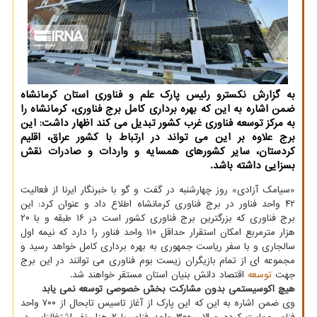
به گزارش نکسترو رئیس پارک علم و فناوری استان کرمانشاه
ضمن اشاره به این که بهره برداری کامل برج فناوری، کرمانشاه را
به مرکز توسعه فناوری غرب کشور تبدیل می کند اظهار داشت: این
برج علاوه بر این می تواند در ارتباط با کشور عراق، اقلیم
کردستان، سایر کشورهای همسایه و واردات و صادرات نقش
بسزایی داشته باشد.
«سیامک آزادی» روز چهارشنبه در گفت و گو با خبرنگار ایرنا از فعالیت
۴۲ واحد فناور در برج فناوری کرمانشاه اطلاع داد و عنوان کرد: این
برج فناوری که بزرگترین برج فناوری کشور است در ۱۶ طبقه و با ۲۰
هزار مترمربع امکان استقرار حداقل ۱۱۰ واحد فناور را دارد که نیمه اول
سالجاری و با سفر ریاست جمهوری به بهره برداری کامل خواهد رسید و
مجموعه ای از تمام بازیگران زیست بوم فناوری می توانند در این برج
جهت
توسعه
اقتصاد دانش بنیان استان مستقر خواهند شد.
هیچ اکوسیستمی بدون مشارکت بخش خصوصی توسعه نمی یابد
وی ضمن اشاره به این که این پارک از آغاز تاسیس تابحال از ۷۰۰ واحد