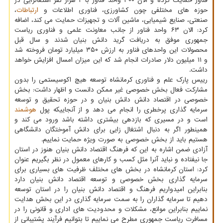
فناور حمایت کرده و الان ۳۰۰ واحد فناور با ۲ هزار نفر اشتغالزایی در
حوزه های مختلفی چون کشاورزی، فناوری اطلاعات و
ارتباطات
،
صنعتی، صنایع شیمیایی، ماشین آلات و تجهیزات حمایت می کند، اضافه
کرد: الان ۶۳ واحد فناور از جانب معاونت علمی و فناوری ریاست
جمهوری موفق به دریافت گرید دانش بنیان شدند و سال قبل
محصولات این واحدهای فناور به ارزش ۳۵۰ میلیارد تومان فروخته شد
و ۱۱ میلیون دلار صادرات انجام شد که این میزان امسال افزایش خواهد
داشت.
رییس پارک علم و فناوری کرمانشاه توسعه هیچ اکوسیستمی را بدون
مشارکت فعال بخش خصوصی غیر ممکن دانست و اظهار داشت: بخش
خصوصی در اقتصاد دانش دانش بنیان و در حوزه تحقیق و توسعه
سرمایه گذاری پرخطری را انجام می دهد و از آنجاییکه پول
هوشمند
است و در مسیری که بازدهی بیشتری داشته باشد ورود می کند و
همینطور اگر به دنبال اشتغال زایی برای دانش آموختگان دانشگاهی
هستیم باید از بخش خصوصی به صورت ویژه حمایت نماییم.
آزادی ضمن اشاره به این که فرهنگ اقتصاد دانش بنیان هنوز در استان
جا نیفتاده و نباید آنرا مثل کسب و کارهای معمول در نظر بگیریم عنوان
کرد: استان کرمانشاه در بخش های مختلف ظرفیت های بسیاری برای
سرمایه گذاری بخش خصوصی و توسعه اقتصاد دانش بنیان دارد
بنابراین امیدواریم فرهنگ و اقتصاد دانش بنیان را در استان توسعه
دهیم تا سرمایه گذاران را به سمت سرمایه گذاری در این بخش هدایت
نماییم بنابراین موانع، مشکلات و محدودیت های اداری و قانونی را در
مسافرت ریاست جمهوری مطرح می نماییم تا بتوانیم فرآیند پشتیبانی از