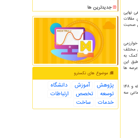
جدیدترین ها
 سال ۱۴۰۰ ما ۴۸ طرح برون دانشگاهی نهایی
 مقالات
قبل صحبت
خوارزمی
ی مختلف
 کمک به
طبق این
رون دانشگاهی در این عرصه ها
موضوع های نكسترو
پژوهش
آموزش
دانشگاه
مدیر امور پژوهشی دانشگاه خوارزمی افزود: همین طور در این عرصه ها ۴۱۲ کارگاه و ۱۸ کنفرانس برگزار شده و همین طور دو هزار و ۲۴۷ مقاله و ۱۴۸
ماعی سه
توسعه
تخصص
ارتباطات
خدمات
ساخت