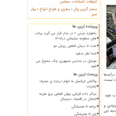
تبلیغات انتخابات مجلس
مستر گرین وال | مجری و طراح انواع دیوار
سبز
پربیننده ترین ها
ماهواره پارس 2 در مدار قرار می گیرد پرتاب
های منظومه سلیمانی در1405
علت تا درمان قطعی ریزش مو
شما نظر بدهید
موبایل در مدارس جمهوری چک ممنوع می
شود
پربحث ترین ها
درآمدها
رت نیست
واکنش ایرانسل به ابهام درباره ی مصرف
اینترنت
مراکز داده قربانی پنهان قطعی برق هزینه
ذب شود.
اختلال در اقتصاد دیجیتال
نیادی و
برنامه B همیشگی
دجه این
پلن B همیشگی