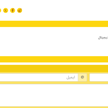
X
دیجیتال