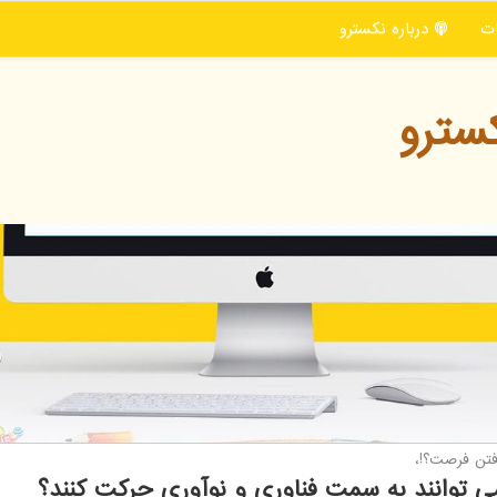
ت
درباره نكسترو
سترو
فتن فرصت؟!،
 توانند به سمت فناوری و نوآوری حرکت کنند؟