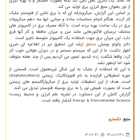
ما، مانند یک باتری عمل نمی کند بلکه بصورت مستمر و با بهره گیری
از نور بعنوان منبع انرژی برق تولید می کند.
بر اساس این گزارش، میکرویارانه ای که با برق ناشی از فتوسنتز جلبک
کار کرده، هنگام انجام محاسبات ساده و مبنایی تنها سه دهم میکرووات
برق در یک ساعت بهره برده است. با آنکه مصرف برق در کامپیوتر های
مختلف برمبنای فاکتورهایی مانند سن و میزان حافظه و کار آنها فرق
دارد، این میزان برق جهت استفاده یک کامپیوتر متوسط ناچیز است.
دکتر پائولو بومبلی
محقق
ارشد این تحقیق نیز در اطلاعیه ای خبری
اظهار داشت: ما از این که سیستم مستمر و در دوران طولانی خوب کار
کرد، واقعا شگفت زده شدیم. تصور می کردیم پس از چند هفته متوقف
شود اما اینطور نشد.
با این که استفاده از جلبک به این شکل غیرمعمول است، قسمتی از
حوزه تحقیقاتی فزاینده به نام فتوولکائیک زیستی (biophotovoltaics)
است. هدف از این تحقیقات تولید برق از میکروارگانیسم های زیستی
است که بصورت طبیعی نور را به برق بوسیله فتوسنتز تبدیل می کنند.
گزارش کاملی از این دستاورد در نشریه علم انرژی و محیط زیست/
Energy & Environmental Science انتشار یافته است.
منبع:
نكسترو
14:22:41
1401/02/30