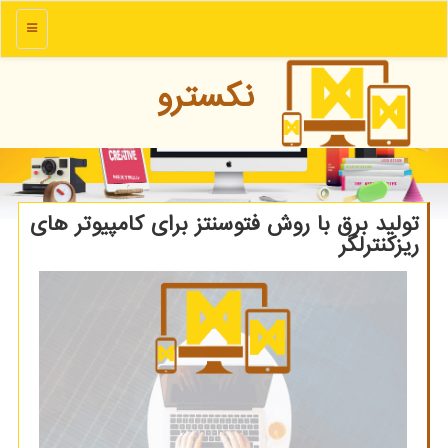
منو
نكسترو
تولید برق با روش فتوسنتز برای کامپیوتر های
ریزکنترلگر