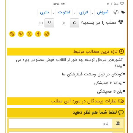
1165
/ 5
5.0
تگها:
آموزش
,
انرژی
,
اینترنت
,
باتری
مطلب را می پسندید؟
(0)
(1)
X
تازه ترین مطالب مرتبط
کشورهای درحال توسعه چه طور از انقلاب هوش مصنوعی بهره می
برند؟
کودکان در تونل وحشت فیلترشکن ها
برنامه B همیشگی
پلن B همیشگی
نظرات بینندگان در مورد این مطلب
لطفا شما هم
نظر دهید