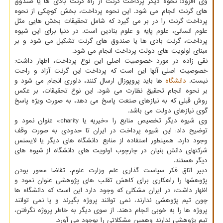
وی افزود: نحوه دیگر پرداخت گرنت از راه گرنت بادی ها یا صندوق
های گرنت انجام می شود. این نحوه پرداخت، بخش کوچکی از نحوه
پرداخت گرنت را در بر می گیرد که شامل تحقیقات بخش هایی مثل
علوم انسانی، علوم پایه و علوم بنادین است. در دنیا برای این شیوه
پرداخت، گرنت بادی ها یا صندوق های گرنت تشکیل می شود و بر
مبنای اولویت های دولت پرداخت انجام می شود.
نقی زاده در مورد خصوصیت اصلی این نوع پرداخت، اظهار داشت:
خصوصیت اصلی آنها این است که پرداخت این گرنت آزاد و راحت
نیست.
دانشگاه
ها باید پروپوزال ارسال کنند، داوری انجام می شود و
بر نحوه انجام تحقیق نظارت می شود. این نوع تحقیقات، بر عکس
روش قبلی که به نیازهای صنعت پاسخ می دهد، به صورت ویژه پاسخ
گوی نیازهای دولت می باشد.
وی شیوه دیگر تخصیص منابع را «خیریه یا charity» عنوان نمود و
توضیح داد: این شیوه پرداخت در ایران تا حدودی به صورت وقف
وجود دارد. همینطور استفاده از منابع دانشگاه های دیگر یا لایسنس
شرکتهای دانش بنیان در چارچوب اولویت های دانشگاه از شیوه های
دیگر هستند.
دبیر اتاق فکر سیاست گذاری علم وزارت علوم، تقاضا محور بودن
پژوهشها را راهکاری برای کاهش تقلب های پژوهشی عنوان نمود و
اظهار داشت: در ایران مشکلی که وجود دارد این است که دانشگاه ها
چون تیم پژوهشی ندارند، نمی توانند پروژه بگیرند و یا نمی توانند
پروژه ها را به خوبی انجام دهند. از سوی دیگر به خاطر پروژه نگرفتن،
تیم پژوهشی ندارند وهمین مشکلاتی را بوجود می آورد.