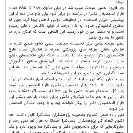
بروند.
وی افزود: همین مبحث سبب شد در میان سالهای ۱۹۸۹ تا ۱۹۹۵ تعداد
فارغ التحصیلان دکترا در فرانسه دو برابر شود ولی پنج سال بعد از این
پیشبینی، میزان استخدام در تحقیقات دولتی کاهش پیدا کرد. چون که
مخارج تخقیقاتی حدودا به ۲.۵ درصد از تولید ناخالص داخلی رسیده
است و به سقف میزان خود رسید. این اتفاقی است که امکان دارد در
کشور ما هم رخ بدهد.
عضو هیئت علمی مرکز تحقیقات سیاست علمی کشور ضمن اشاره به
افزایش یافتن هزینه های پژوهشی همراه با افزایش تعداد فارغ
التحصیلان دکترا، توضیح داد: با عنایت به اینکه برای متخصصان دارای
مدرک دکترا، عرضه بیشتر از تقاضا شد، آنها شغل مطالق با آموزش
خویش را پیدا نکردند و موقعیت های شغلی آنها نامطمئن شد. بنابراین
سیاستگذاری های جدیدی در این کشورها اتخاذ شد.
وی با بیان اینکه این شرایط در ایران بدتر است، اظهار داشت: در ایران
تقریباً سالی ۱۵ تا ۲۰ هزار دانشجوی دکتری فارغ التحصیل می شوند
ولی کل استخدام هیئت علمی ما زیر ۵۰۰ نفر است. اگر ۱۵۰۰ تا 2000
نفر از این ها هم جذب شرکتهای دانش بنیان شوند، باز هم بیشتر این
فارغ التحصیلان دکترا یا بیکار خواهند بود و یا جذب مشاغل نامطمئن
می شوند.
نقی زاده ضمن تشریح وضعیت پژوهشگران پسادکترا اظهار داشت: هم
اکنون تعداد کل پژوهشگران پسادکترا احتمالاً به هزار نفر نمی رسد و
سازوکارهایی که برای دانشجویان دکترا و پسادکترا هم وجود دارد و یک
موقعیت شغلی حتی نامطئن دارند، امکان آن هم وجود ندارد. بنابراین