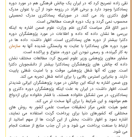
نقی زاده تصریح کرد که در ایران یک چالش فرهنگی هم در مورد دوره
پسادکترا وجود دارد و برخی افراد در رزومه خود از آن با عنوان مدرک
فوق دکتری یاد می کنند. در صورتیکه پسادکتری مدرک تحصیلی
محسوب نمی گردد و یک دوره فرصت مطالعاتی است.
دبیر اتاق فکر سیاست گذاری علم وزارت علوم ضمن اشاره به اینکه
بررسی ها نشان داده که داده و اطلاعات در مورد پژوهشگران دوره
دکترا بیشتر از دوره های پسادکتری است، اظهار داشت: داده ها در
مورد دوره های پسادکترا با عنایت به وابستگی شدیده آنها به
سازمان
به کار گیرنده، و رسمی نبودن این دوره، متنوع و پراکنده است.
مشاور معاون پژوهشی وزیر علوم تصریح کرد: مطالعات مختلف نشان
داده که چالش های پژوهشگران پسادکترا بیشتر از دانشجویان دکترا
است. چون که آنها شغل پژوهشی موقت و با امنیت شغلی پاییت
دارند. و بنابراین استرس بالایی را برای ادامه شغل تجربه می کند.
وی ضمن اشاره به اینکه این چالش در مورد پژوهشگران ایرانی شدیدتر
است، اظهار داشت: در ایران به علت اینکه پژوهشگران دوره دکتری و
پسادکتری، در سن تشکیل خانواده هستند، با فشار خانواده برای ازدواج
هم مواجهند و این شرایط را برای آنها سخت تر می کند.
عضو هیئت علمی مرکز تحقیقات سیاست علمی کشور به روش های
مختلفی که کشورهای دنیا برای پرداخت گرنت استفاده می نمایند،
اشاره نمود و اظهار داشت: بخش از این گرنت ها از سهم اساتید از
ارتباط با صنعت پرداخت می شود و در آن جذب منابع از صنعت انجام
می شود.