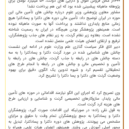
۱۴۰۰از محل فروش اموال و دارایی های دولت، ۵۰ میلیارد تومان برای
پژوهانه ماهیانه پیشبینی شده بود که این هم پرداخت نشد!
مشاور معاون پژوهشی وزیر علوم درباره چالش های تأمین مالی این
حوزه در ایران توضیح داد: تأمین مالی دوره های دکترا و پسادکترا هیچ
زمانی منابع پایداری نداشتند و پرداخت آنها به صورت ماهیانه نبوده
است. همینطور پژوهشگر بودن هیچگاه در ایران به رسمیت شناخته
نشده است. بعلاوه زیر نظام گرنت، به زیر نظام های جذب پژوهشگران،
ترفیع و ارتقای اعضای هیئت علمی متصل نشده است.
دبیر اتاق فکر سیاست گذاری علم وزارت علوم در ادامه این نشست
چالش های شناسایی شده در مورد گرنت دکترا و پسادکترا را به سه
دسته چالش های در رابطه با جذب گرنت، چالش های در رابطه با
تأمین و تخصیص مالی و چالش های در رابطه با انجام طرح های
تحقیقاتی تقسیم کرد و شیوه تدوین یک الگوی دقیق برای بهبود
وضعیت گرنت های دکترا و پسا دکترا را تشریح کرد.
وی تصریح کرد که اجرای این الگو نیازمند اقداماتی در حوزه های تأمین
مالی پایدار، سازوکارهای تخصیصی گرنت و شناسایی و ارزیابی طرح
های هزینه کرد گرنت است.
به قول نقی زاده؛ در صورتیکه این اقدامات صورت گیرد، پژوهشگران
دکترا و پسادکترا به جمع پژوهشگران تمام وقت با حقوق و مزایای
مشخص می پیوندند. پژوهش های دوره دکترا و پسادکترا، تبدیل به
محور اصلی آموزش می وشند. همینطور اعضای هیات علمی همراه با