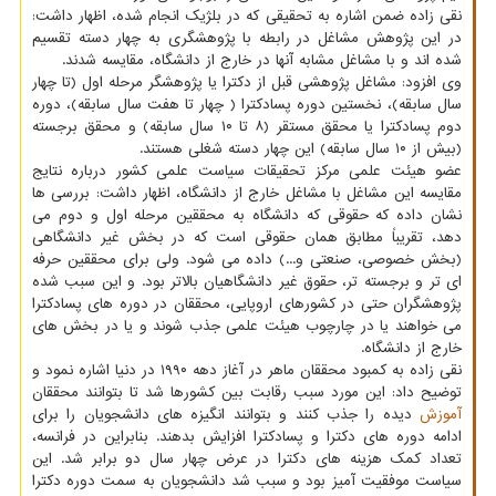
نقی زاده ضمن اشاره به تحقیقی که در بلژیک انجام شده، اظهار داشت:
در این پژوهش مشاغل در رابطه با پژوهشگری به چهار دسته تقسیم
شده اند و با مشاغل مشابه آنها در خارج از دانشگاه، مقایسه شدند.
وی افزود: مشاغل پژوهشی قبل از دکترا یا پژوهشگر مرحله اول (تا چهار
سال سابقه)، نخستین دوره پسادکترا ( چهار تا هفت سال سابقه)، دوره
دوم پسادکترا یا محقق مستقر (۸ تا ۱۰ سال سابقه) و محقق برجسته
(بیش از ۱۰ سال سابقه) این چهار دسته شغلی هستند.
عضو هیئت علمی مرکز تحقیقات سیاست علمی کشور درباره نتایج
مقایسه این مشاغل با مشاغل خارج از دانشگاه، اظهار داشت: بررسی ها
نشان داده که حقوقی که دانشگاه به محققین مرحله اول و دوم می
دهد، تقریباً مطابق همان حقوقی است که در بخش غیر دانشگاهی
(بخش خصوصی، صنعتی و...) داده می شود. ولی برای محققین حرفه
ای تر و برجسته تر، حقوق غیر دانشگاهیان بالاتر بود. و این سبب شده
پژوهشگران حتی در کشورهای اروپایی، محققان در دوره های پسادکترا
می خواهند یا در چارچوب هیئت علمی جذب شوند و یا در بخش های
خارج از دانشگاه.
نقی زاده به کمبود محققان ماهر در آغاز دهه ۱۹۹۰ در دنیا اشاره نمود و
توضیح داد: این مورد سبب رقابت بین کشورها شد تا بتوانند محققان
آموزش
دیده را جذب کنند و بتوانند انگیزه های دانشجویان را برای
ادامه دوره های دکترا و پسادکترا افزایش بدهند. بنابراین در فرانسه،
تعداد کمک هزینه های دکترا در عرض چهار سال دو برابر شد. این
سیاست موفقیت آمیز بود و سبب شد دانشجویان به سمت دوره دکترا