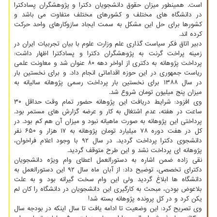
است. همینطور میزان حقوق دانشجویان دکترا و پژوهشگران پسادکترا
در دانشگاه های مختلف و کشورهای مختلف متفاوت می باشد و
کشورها برای حل این مشکل به سمت ایجاد سازوکارهای واحد حرکت
کرده اند.
دبیر اتاق فکر سیاست گذاری علم وزارت علوم با بیان تجربیات ایران در
زمینه پراخت گرنت به پژوهشگران دکترا و پسادکترا اظهار داشت:
پرداخت پژوهانه به دکتری از اواخر دهه ۸۰ عنوان شد و معاونت علمی
ریاست جمهوری در این حوزه اقداماتی انجام داد. و برای نخستین بار
در سال ۱۳۸۸ برای نخستین بار پرداخت رسمی پژوهانه سالیانه به
میزان پنج میلیون تومان شروع شد.
وی افزود: شرایط دریافت این پژوهانه حضور تمام وقت حداقل ۳۰
ساعت در هفته، عدم اشتغال به کار و عرضه گزارش های مستمر بود.
پرداختی این پژوهانه به صورت ماهیانه نبود و میزان آن هم کم بود. در
کل در هفت دوره ۷۸ میلیارد تومان پژوهانه به ۱۷ هزار و ۶۵۰ نفر
دانشجوی دکترا پرداخت گردید. در سال ۹۲ با وجود اعلام فراخوان،
پژوهانه ای پرداخت نشد و این طرح متوقف گردید.
نقی زاده ضمن اشاره به دستورالعمل اعطای وام ویژه دانشجویان
دکترای تخصصی، توضیح داد: از آبان ماه سال ۹۲ این دستورالعمل به
دانشگاه ها ابلاغ گردید ولی این وام سخت گیرانه بود و به علت
بلاعوض بودن، مبحث به کارگیری این دانشجویان در دانشگاه را کان لم
یکن کرد و در کل پرونده پژوهانه بسته شد!
وی تصریح کرد: این وضعیت تا ادامه یافت تا سال اینکه در بودجه سال