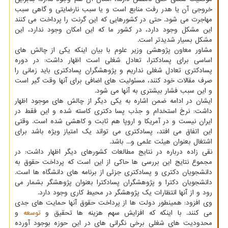
خروجی آن یا هدر رفت منابع است و یا سبب نارضایتی و گاهی سبب
مهاجرت می شود. حتی در کشورهایی که این گرنت را پرداخت می کنند
این مشکل وجود دارد، در کشور ما که این امکان وجود ندارد، این
مشکل بسیار شدیدتر است.
مشاور معاون پژوهشی وزیر علوم با بیان اینکه یکی از چالش های
اساسی برای پسادکترا، تعادل شغلی است اظهار داشت: در دوره
پسادکتری تعادل شغلی نداریم و پژوهشگران پسادکتری باید زمانی را
صرف مقالات خود کنند، مسئولیت های اضافی برای آنها وقت گیر است
و این سبب فشار بیشتری به آنها می شود.
ایشان در ادامه ضمن اشاره به یکی دیگر از چالش های موجود اظهار
داشت: نرخ استخدام و جذب پسا دکتری کاسته شده و این فقط در
ایران نیست و در آمریکا و اروپا هم ثابت و کاهشی شده است. وقتی
این اتفاق می افتد، پسادکتری می تواند یک امتیاز ویژه باشد برای
اشتغال بعنوان هیئت علمی و... باشد.
نقی زاده درباره در نتایج مطالعات کشورهای دیگر اظهار داشت: در
مجموع نتایج این بررسی ها حاکی از این است که پرداخت حقوق به
دانشجویان دکتری و پسادکتری جزئی از برنامه های دانشگاه ها است.
دانشجویان دکترا و پژوهشگران پسادکترا بعنوان پژوهشگر بشمار می
رود و از آنها انتظارات یک پژوهشگر در محیط کاری وجود دارد.
وی افزود: همینطور دولت ها از پرداخت حقوق آنها حمایت های جدی
می کنند. با اینکه که افزایش سهم هزینه ها تحقیق و
توسعه
و
محدودیت های شغلی برخی نگرانی های در این حوزه بوجود آورده