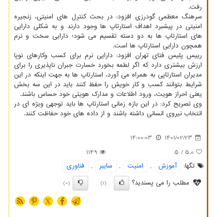
رفت.
سرهنگ معظمی گودرزی افزود: در بحث کنترل های امنیتی، زنجیره
امنیتی در پیشبرد اهداف استارتاپ ها وجود دارند و به شکلی دارایی
های استارتاپ ها به دو دسته تقسیم می شود؛ دارایی سخت و نرم
همچون دارایی استارتاپ ها است.
رییس پلیس فتای تهران افزود: دارایی نرم برای کسب وکارهای نوپا
ارزش بیشتری دارد که اگر لطمه بخورد خسارت جبران ناپذیری را برای
مدیران استارتاپی به همراه می آورد، استارتاپ ها به جهت اینکه در این
شرایط بتوانند کسب و کار خویش را حفظ کنند باید در این سه بخش
یعنی احراز هویت، ورود اطلاعات و مدارک هویتی خود حساس باشند.
وی تصریح کرد: در این بازه زمانی استارتاپ ها باید توجهی ویژه ای در
انتخاب نیروی انسانی داشته باشند و از داده های خود حفاظت کنند.
14:00:03
1401/02/23
1149
/ 5
5.0
تگها:
آموزش
,
امنیت
,
سایبر
,
فناوری
مطلب را می پسندید؟
(0)
(1)
X