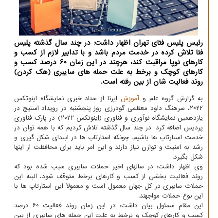
رئیس پلیس فتای تهران اظهار داشت: در چند سال گذشته پلیس
فتا تلاش کرده در خدمت مردم باشد و با تدابیر لازم از کسب و
کارهای نوپا مراقبت کند، هرچند در این زمان ۶۰ درصد کسب و
کارهای کوچک و برخط به علت حمله های سایبری (هک کردن)
روند فعالیت شان از بین رفته است.
به گزارش گروه علم و
آموزش
ایرنا از ستاد خبری نمایشگاه اینوتکس
۲۰۲۲، سرهنگ داود معظمی گودرزی روز پنجشنبه در رویداد استیج در
یازدهمین نمایشگاه نوآوری و فناوری (اینوتکس ۲۰۲۲) در پارک فناوری
پردیس اضافه کرد: در چند سال گذشته تلاش کردیم که با همه توان در
خدمت استارتاپ ها باشیم، چونکه استارتاپ ها در ابتدای شکل گیری و
رشد به امنیت و توازن نیاز دارند و این امر باید برای محافظت از اینها
شکل بگیرد.
وی اظهار داشت: در سالهای اخیر حملات سایبری سبب شده بود که
روند فعالیت بخشی از کسب و کارهای برخط متوقف شود، البته این
حملات سایبری در کل جهان معمول است و معمولاً این استارتاپ ها با
این نوع حملات مواجهند.
این مقام مسئول بیان داشت: در این زمان روند فعالیت ۶۰ درصد
کسب و کارهای کوچک و برخط به علت این حمله های سایبری از بین