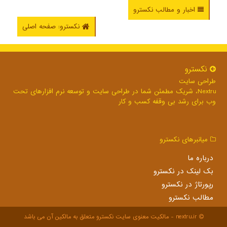
اخبار و مطالب نکسترو
نکسترو: صفحه اصلی
نكسترو
طراحی سایت
Nextru، شریک مطمئن شما در طراحی سایت و توسعه نرم افزارهای تحت
وب برای رشد بی وقفه کسب و کار
میانبرهای نكسترو
درباره ما
بک لینک در نكسترو
رپورتاژ در نكسترو
مطالب نكسترو
nextru.ir - مالکیت معنوی سایت نكسترو متعلق به مالکین آن می باشد