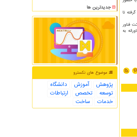
با حضور
جدیدترین ها
رفته تا
نده، شرکت فناور
ورانه به
موضوع های نكسترو
پژوهش
آموزش
دانشگاه
توسعه
تخصص
ارتباطات
خدمات
ساخت