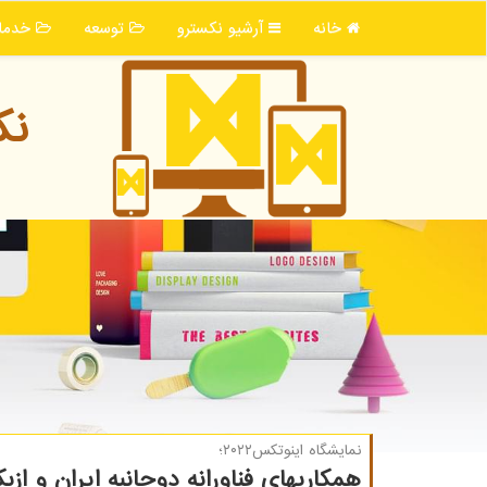
خانه
آرشیو نكسترو
توسعه
خدما
نك
نمایشگاه اینوتكس۲۰۲۲؛
همکاریهای فناورانه دوجانبه ایران و از