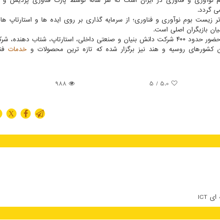
م نوآوری و فناوری در ایران است که هر ساله توسط پارک فناوری پردیس و 
ی گردد.
ر زیست بوم نوآوری و فناوری؛ از سرمایه گذاری بر روی ایده ها و استارتاپ ها گ
ان بازیگران اصلی است.
این نمایشگاه امسال در فضایی به وسعت پنج هزار متر و با حضور حدود ۴۰۰ شرکت دانش بنیان و صنعتی داخلی، استارتاپ، شتاب ده
ن کشورهای روسیه و هند نیز برگزار شده که تازه ترین محصولات و
خدمات
فنا
988
/ 5
5.0
X
 ICT