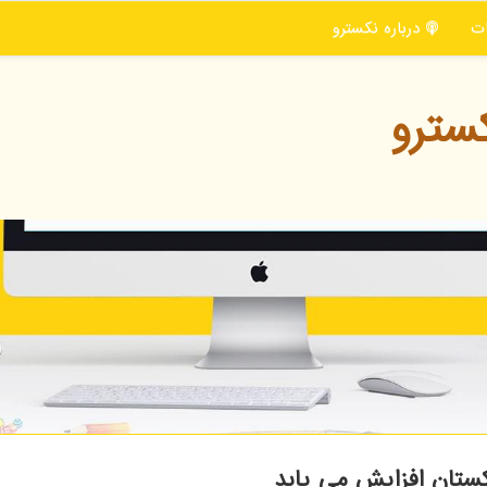
ت
درباره نكسترو
سترو
بکستان افزایش می یابد