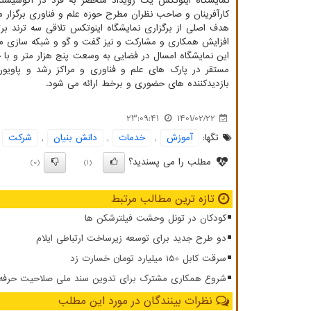
نمایشگاه اینوتکس یک رویداد منحصر به فرد در اکوسیست
کارآفرینان و صاحب نظران مطرح حوزه علم و فناوری برگزار م
هدف اصلی از برگزاری نمایشگاه اینوتکس تلاقی سه ترند برت
افزایش همکاری و مشارکت و نیز گفت و گو و شبکه سازی می
مستقر در پارک های علم و فناوری و مراکز رشد و پاویو
بازدیدکننده های حضوری و برخط ارائه می شود.
23:09:41
1401/02/22
تگها:
آموزش
,
خدمات
,
دانش بنیان
,
شركت
مطلب را می پسندید؟
(0)
(1)
تازه ترین مطالب مرتبط
کودکان در تونل وحشت فیلترشکن ها
دو طرح جدید برای توسعه زیرساخت ارتباطی ایلام
سرقت کابل 150 میلیارد تومان خسارت زد
شروع همکاری مشترک برای تدوین سند ملی صلاحیت حرفه ای
نظرات بینندگان در مورد این مطلب