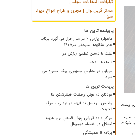
تبلیغات انتخابات مجلس
مستر گرین وال | مجری و طراح انواع دیوار
سبز
پربیننده ترین ها
ماهواره پارس 2 در مدار قرار می گیرد پرتاب
های منظومه سلیمانی در1405
علت تا درمان قطعی ریزش مو
شما نظر بدهید
موبایل در مدارس جمهوری چک ممنوع می
شود
پربحث ترین ها
کودکان در تونل وحشت فیلترشکن ها
واکنش ایرانسل به ابهام درباره ی مصرف
وری پشت
اینترنت
نمایند.
مراکز داده قربانی پنهان قطعی برق هزینه
 نوآوری و فناوری (اینوتکس ۲۰۲۲) با حضور ۴۰۰ استارتاپ و شرکت
اختلال در اقتصاد دیجیتال
برنامه B همیشگی