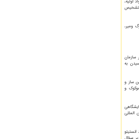
خیص کووید-۱۹، عدم دسترسی به مواد اولیه،
 چالش هایی بودند که در ایران وجود داشت. در اسفند ۱۳۹۸ شبکه تشخیص
گ ومیر،
 سازمان
سیدن به
اکسن ساز و
پنوموکوک و
ایشگاهی
 المللی
انستیتو
یر سؤال