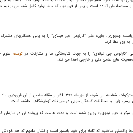
انی بهداشت دارد. همینطور بعد از درخواست، باید خط تولید آماده باشد. به قول 
ک و مستنداتمان آماده است و پس از فروردین که خط تولید کامل شد، می توانیم 
اد ماه ۱۴۰۰ شورای دولتی کوبا طبق فرمان شماره ۲۸۱ ریاست جمهوری، جایزه ملی "کارلوس جی فینلای" را به پاس همکاریهای م
 به وی عطا کرد.
لی "کارلوس جی فینلای" را به جهت شایستگی ها و مشارکت در
توسعه
علوم طب
صیت های علمی ملی و خارجی اهدا می کند.
مطالعات حیوانی واکسن آدنویی انستیتو پاستور که با نام «پاستوکوآد» شناخته می شود، از مهرماه ۱۳۹۹ آغاز و مقاله حاصل ا
سن ایمنی زایی و محافظت کنندگی خوبی در حیوانات آزمایشگاهی داشته است.
ین مرکز با «بی توجهی» روبرو شده است و مدت هاست که پرونده آن در سازمان غذا
اینجا واکسنی ساختیم که کاملا برای خود پاستور است و نشان دادیم که هم خودش به