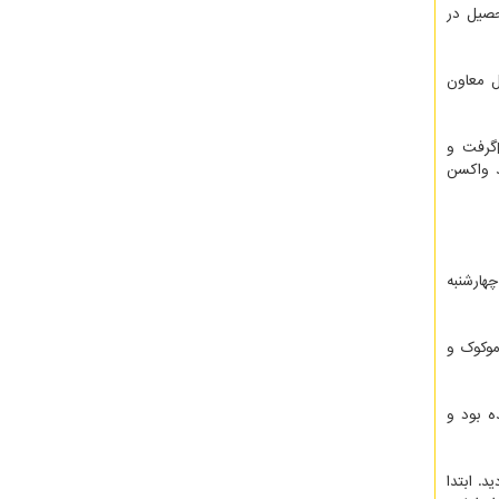
لی برای تحصیل در
سال معاون
|گرفت و
د واکسن
هارشنبه
موکوک و
ور نمونه مثبتی از نظر کووید-۱۹ شناسایی نشده بود و
ردید. ابتدا