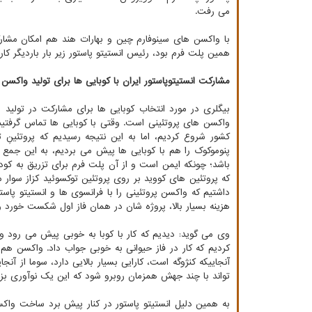
می رفت.
با واکسن های سینوفارم چین و بهارات هند هم امکان مشا
همین پلت فرم بود، رئیس انستیتو پاستور زیر بار باردیگر کا
مشارکت انستیتوپاستور ایران با کوبایی ها برای تولید واکسن
بیگلری در مورد انتخاب کوبایی ها برای مشارکت در تولید 
واکسن های پروتئینی است. وقتی با کوبایی ها تماس گرفتیم،
کشور شروع کردیم، اما به این نتیجه رسیدیم که پروتئینِ ت
پنوموکوک را هم با کوبایی ها پیش می بردیم، به این جمع
باشد؛ چونکه ایمن است و از آن پلت فرم برای تزریق به کود
که پروتئین های کووید بر روی پروتئین توکسوئید کزاز سوار م
داشتیم که واکسن پروتئینی را با فرانسوی ها و انستیتو پاستو
هزینه بسیار بالا، پروژه شان در همان فاز اول شکست خورد و
وی می گوید: دیدیم که کار با کوبا به خوبی پیش می رود و ا
کردیم که کار در فاز حیوانی به خوبی جواب داد. واکسن 
تواند با چند جهش همزمان روبرو شود که این یک نوآوری بزرگ
به همین دلیل انستیتو پاستور در کنار پیش برد ساخت واکسن