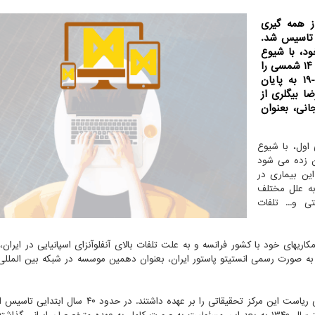
از همه گیری
رن ۱۳ هجری شمسی تاسیس شد.
ود، با شیوع
های مختلفی مانند آبله، طاعون و... مواجه گردید و قرن ۱۴ شمسی را
درحال دست و پنجه نرم کردن با همه گیری کووید-۱۹ به پایان
ا بیگلری از
انی، بعنوان
اول، با شیوع
ین زده می شود
ین بیماری در
د و به علل مختلف
 و... تلفات
ترش همکاریهای خود با کشور فرانسه و به علت تلفات بالای آنفلوآنزای اسپانیایی در ایران
امه ای را با انستیتو پاستور پاریس امضا کرد و در سال ۱۲۹۹ به صورت رسمی انستیتو پاستور ایران، بعنوان دهمین موسسه در شبکه بین ا
در عمر بیشتر از صد ساله انستیتو پاستور، متخصصان مختلفی ریاست این مرکز تحقیقاتی را بر عهده داشتند. د