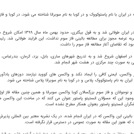
 در ایران با نام پاستوکووک و در کوبا به نام سوبرانا شناخته می شود، در کوبا و فا
پروسه دریافت مجوز فاز سوم کارآزمایی بالینی این واکسن در ایران طولانی شد و به قول بیگ
به عرضه مجوز برای مطالعه بالینی فاز سوم نداشت، این فرایند طولانی شد. ر
بود که تقاضای آغاز مطالعه فاز سوم را داشت.
ارآزمایی بالینی فاز سوم این واکسن ششم اردیبهشت ۱۴۰۰ در اصفهان شروع شد و به تدریج شهرهای ساری، بابل، یزد، کرمان، بندرع
ینی به صورت چند مرکزی در هشت شهر انجام شد.
ز واکسن، ایمنی کافی را ایجاد نکند و واکسن های کووید نیازمند دوزهای یادآور
ان به نام پاستوکووک پلاس و در کوبا به نام سوبرانا پلاس شناخته می شود.
 حیوانی، فاز ۲/۱ برای بزرگسالان، فاز ۲/۱ کودکان و نوجوانان و فاز سوم بزرگسالان کوبا واکسن سوبرانا و همین چنین مقاله فاز
 وجود این که مسؤلان انستیتو پاستور عنوان می کنند که در ساخت این واکسن ها 
شگران انستیتو پاستور بعنوان همکار مطرح نشده است.
ی بالینی این واکسن که در ایران انجام شده، در یک نشریه معتبر بین المللی پذیر
که هنوز این مقاله به صورت عمومی در دسترس قرار نگرفته است.