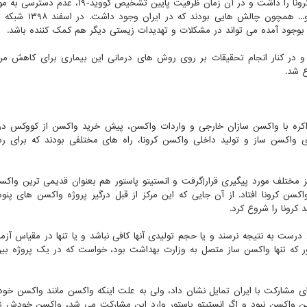
انستیتو پاستور یکی از سه مرکزی بود که امکان انجام تست کرونا را داشت و در آن زمان ظرفیت پایین تش
نبود تجهیزات، سختی ورود کیت های تشخیصی به کشور و... همچون
ط بوجود آمده می تواند در مشکلات و تهدیدات زیستی دیگر هم کمک کننده باشد.
رد و در کنار انجام تحقیقات بر روی روش های درمانی این بیماری برای کاهش مر
 شد.
اکره با واکسن سازان خارجی و واردات واکسن، پیش خرید واکسن از کووکس در
 واکسن ساز و تولید داخلی واکسن کرونا، راه های مختلفی بودند که برای ر
کووید-۱۹ در ایران، توسط مراکز مختلف مورد پیگیری قرار|گرفت و انستیتو پاستور هم بعنوان قدیمی ترین و
ان، در بهار ۱۳۹۹ به فکر ساخت واکسن کرونا افتاد. از آن جایی که این مرکز از قبل درگیر پروژه واکسن های 
رونا را شروع کرد.
رست به نتیجه نرسند و یا حجم تولیدی آنها کافی نباشد و یا تنها در مقیاس آزم
ور که تنها واکسن ساز متصل به وزارت بهداشت بود، خواست که در یک پروژه بین
ای مشارکت با ایران تمایل نشان داد، ولی به علت اینکه واکسن مانند واکسن خود 
ین واکسن نبود و اگر انستیتو پاستور وارد این مشارکت می شد، واکسن خودش ز