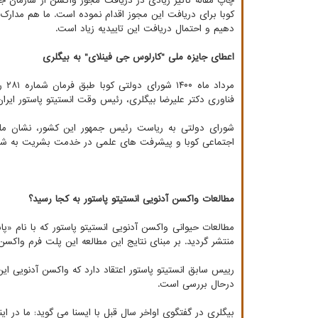
چاپ مقاله تأثیر زیادی در دریافت مجوز واکسن از سازمان جه
کوبا برای دریافت این مجوز اقدام نموده است. ما هم مدار
دهیم و احتمال دریافت این تاییدیه زیاد است.
اعطای جایزه ملی "کارلوس جی فینلای" به بیگلری
مرد
فناوری دکتر علیرضا بیگلری، رئیس وقت انستیتو پاستور ایران
شورای دولتی به ریاست رئیس جمهور این کشور، نشان م
اجتماعی کوبا و پیشرفت های علمی در خدمت بشریت به شخ
مطالعات واکسن آدنویی انستیتو پاستور به کجا رسید؟
منتشر گردید. بر مبنای نتایج این مطالعه این پلت فرم واک
رییس سابق انستیتو پاستور اعتقاد دارد که واکسن آدنویی ا
درحال بررسی است.
بیگلری در گفتگوی اواخر سال قبل با ایسنا می گوید: ما در 