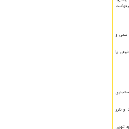
بیگلری،
درخواست
شترک علمی و
یعی یا
ز آن فروردین ماه سالجاری
 و دارو
 تنهایی