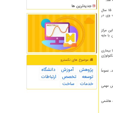
جدیدترین ها
طولانی ترین زمان تصدی مسئولیت ریاست انستیتو پاستور به عهده «پروفسور مارسل بالتازار» بود. «بالتازار» از سال ۱۳۲۵ تا ۱۳۴۰، به مدت ۱۵ سال
ت وی در
ین مرکز
با مایه
 بیماری
کنولوژی
موضوع های نكسترو
پژوهش
آموزش
دانشگاه
 عموماً
توسعه
تخصص
ارتباطات
خدمات
ساخت
قش مهمی
 حکم دکتر حسن قاضی زاده هاشمی