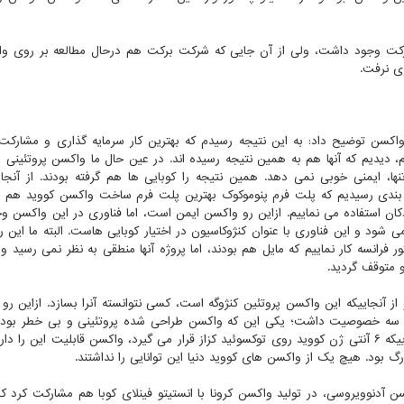
رکت وجود داشت، ولی از آن جایی که شرکت برکت هم درحال مطالعه بر روی وا
ری نرفت.
واکسن توضیح داد: به این نتیجه رسیدم که بهترین کار سرمایه گذاری و مشارکت
 دیدیم که آنها هم به همین نتیجه رسیده اند. در عین حال ما واکسن پروتئینی ر
نها، ایمنی خوبی نمی دهد. همین نتیجه را کوبایی ها هم گرفته بودند. از آنجایی
 بندی رسیدیم که پلت فرم پنوموکوک بهترین پلت فرم ساخت واکسن کووید هم م
کان استفاده می نماییم. ازاین رو واکسن ایمن است، اما فناوری در این واکسن وج
ی شود و این فناوری با عنوان کنژوکاسیون در اختیار کوبایی هاست. البته ما این را
ر فرانسه کار نماییم که مایل هم بودند، اما پروژه آنها منطقی به نظر نمی رسید و
 متوقف گردید.
ز آنجاییکه این واکسن پروتئین کنژوگه است، کسی نتوانسته آنرا بسازد. ازاین رو
هم سه خصوصیت داشت؛ یکی این که واکسن طراحی شده پروتئینی و بی خطر بود، 
آنجاییکه کنژوگه است، کارایی بسیار بالایی دارد، سوما از آنجاییکه ۶ آنتی ژن کووید روی توکسوئید کزاز قرار می گیرد، واکسن قابلیت این
 بود. هیچ یک از واکسن های کووید دنیا این توانایی را نداشتند.
 آدنوویروسی، در تولید واکسن کرونا با انستیتو فینلای کوبا هم مشارکت کرد کش