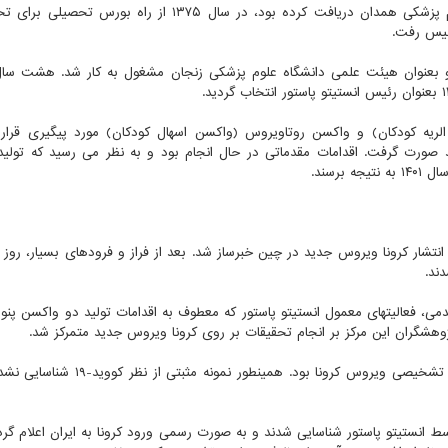
علوم پزشکی همدان دریافت کرده بود، در سال ۱۳۷۵ از راه بورس تحصی
لیس رفت.
ر سال ۱۳۸۵ به کشور بازگشت و بعنوان هیئت علمی دانشگاه علوم پزشکی زنجان مشغول به کار شد. هشت 
لریه کودکان) و واکسن روتاویروس (واکسن اسهال کودکان) مورد پیگیری قرار
هند صورت گرفت. اقدامات مقدماتی در حال انجام بود و به نظر می رسید که تولی
نتشار کرونا ویروس جدید در چین خبرساز شد. بعد از فراز و فرودهای بسیار، روز چ
دمی، فعالیتهای معمول انستیتو پاستور که معطوف به اقدامات تولید دو واکسن پنو
وهشگران این مرکز بر انجام تحقیقات بر روی کرونا ویروس جدید متمرکز شد.
یکی از نخستین مشکلات در آغاز همه گیری نبود کیت های تشخیصی ویروس کرونا بود. همینط
۱۳۹۸ نخستین موارد کووید-۱۹ در ایران توسط انستیتو پاستور شناسایی شدند و به صورت رسمی ورود کرونا به ایران اعلام گ