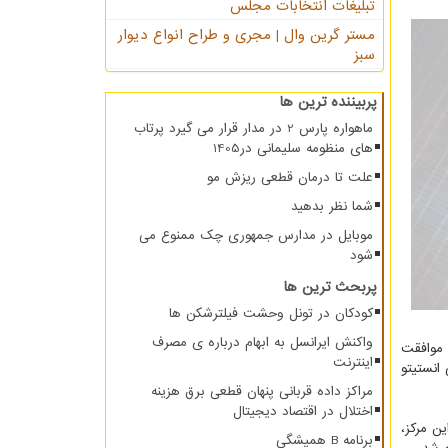
تبلیغات انتخابات مجلس
مستر گرین وال | مجری و طراح انواع دیوار
سبز
پربیننده ترین ها
ماهواره پارس 2 در مدار قرار می گیرد پرتاب
های منظومه سلیمانی در1405
علت تا درمان قطعی ریزش مو
شما نظر بدهید
موبایل در مدارس جمهوری چک ممنوع می
شود
پربحث ترین ها
کودکان در تونل وحشت فیلترشکن ها
واکنش ایرانسل به ابهام درباره ی مصرف
، موافقت
اینترنت
لمللی انستیتو
مراکز داده قربانی پنهان قطعی برق هزینه
اختلال در اقتصاد دیجیتال
ر حدود ۴۰ سال ابتدایی تاسیس این مرکز،
برنامه B همیشگی