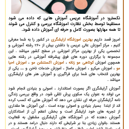
نکسترو: در آموزشگاه عریس آموزش هایی که داده می شود
مستقیما توسط بخش نظارت اموزشگاه بررسی و کنترل می شوند
تا همه مهارتها بصورت کامل و حرفه ای آموزش داده شود.
امروز قصد داریم
بهترین اموزشگاه ارایشگری
در کشور را به شما معرفی
کنیم ، مرکز آموزش عالی عریس با داشتن بیش از 260 رشته آموزشی و
تخصصی یکی از بهترین مراکز اموزشی در سطح کشور میباشد . این
مجموعه با برگزاری دوره های فوق پیشرفته آموزشی در رشته هایی
همچون اموزش
کوتاهی مو زنانه
،
اموزش اکستنشن مو
،
اموزش احیا
مو
، اموزش میکرو ، اموزش ماساژ ، اموزش خدمات ناخن و .... یکی از
بهترین انتخاب های شما برای فراگیری و آموزش هنر های ارایشگری
میباشد .
آموزش آرایشگری اگر بصورت استاندارد ، اصولی و بنیادی انجام شود
می تواند به عنوان یک سکوی پرش تلقی شود. در واقع بررسی زندگی
نامه آرایشگران حرفه ای نشان می دهد که آموزش هایی که کسب کرده
اند از ابتدا بسیار بنیادی و اصولی بوده است . این آموزش ها مقداری
از تجربه های خود ارایشگر است و بخش اعظم آن از استادکاران
آموزش دهنده که در آموزشگاه های آرایشگری مشغول به قعالیت
هستند .بانوان زیادی بنا بر شرایطی که دارند دنبال درامد هستند و در
این راستا شاید اولین شغلی که بنظرشان می رسد آرایشگری است .