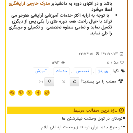
باشد و در انتهای دوره به دانشپذیر
مدرک خارجی ارایشگری
اعطا میشود
با توجه به ارایه اکثر خدمات آموزشی آرایشی هنرجو می
تواند با خیال راحت همه دوره های را یکی پس از دیگری
تکمیل نماید و تمامی سطوه تخصصی و تکمیلی و مربیگری
را طی نماید.
22:54:15
1401/02/03
1293
/ 5
5.0
تگها:
رپورتاژ
,
تخصص
,
خدمات
,
آموزش
مطلب را می پسندید؟
(0)
(1)
X
تازه ترین مطالب مرتبط
کودکان در تونل وحشت فیلترشکن ها
دو طرح جدید برای توسعه زیرساخت ارتباطی ایلام