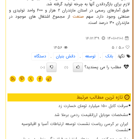
لازم برای بازگرداندن آنها به چرخه تولید گرفته شد.
طبق آمارهای رسمی در استان مازندران ۲ هزار و ۶۰۰ واحد تولیدی و
صنعتی وجود دارد. سهم
صنعت
از مجموع اشتغال های موجود در
مازندران ۳۰ درصد است.
16:12:39
1401/02/01
1456
/ 5
5.0
تگها:
بانك
,
توسعه
,
دانش بنیان
,
دستگاه
مطلب را می پسندید؟
(0)
(1)
X
تازه ترین مطالب مرتبط
سرقت کابل 150 میلیارد تومان خسارت زد
مشخصات موبایل ارزانقیمت ردمی برملا شد
ایران بر کرسی ریاست نشست توسعه ارتباطات آسیا و اقیانوسیه
نشست