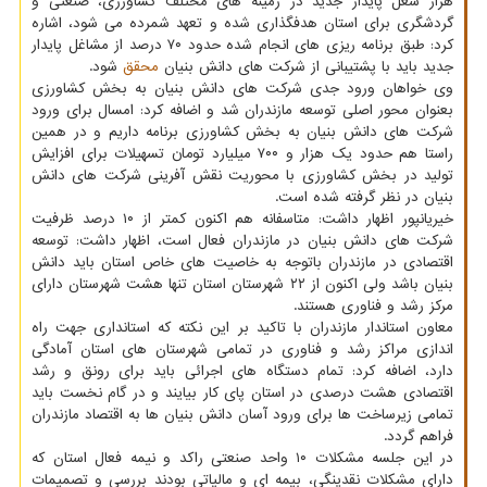
هزار شغل پایدار جدید در زمینه های مختلف کشاورزی، صنعتی و
گردشگری برای استان هدفگذاری شده و تعهد شمرده می شود، اشاره
کرد: طبق برنامه ریزی های انجام شده حدود ۷۰ درصد از مشاغل پایدار
جدید باید با پشتیبانی از شرکت های دانش بنیان
محقق
شود.
وی خواهان ورود جدی شرکت های دانش بنیان به بخش کشاورزی
بعنوان محور اصلی توسعه مازندران شد و اضافه کرد: امسال برای ورود
شرکت های دانش بنیان به بخش کشاورزی برنامه داریم و در همین
راستا هم حدود یک هزار و ۷۰۰ میلیارد تومان تسهیلات برای افزایش
تولید در بخش کشاورزی با محوریت نقش آفرینی شرکت های دانش
بنیان در نظر گرفته شده است.
خیریانپور اظهار داشت: متاسفانه هم اکنون کمتر از ۱۰ درصد ظرفیت
شرکت های دانش بنیان در مازندران فعال است، اظهار داشت: توسعه
اقتصادی در مازندران باتوجه به خاصیت های خاص استان باید دانش
بنیان باشد ولی اکنون از ۲۲ شهرستان استان تنها هشت شهرستان دارای
مرکز رشد و فناوری هستند.
معاون استاندار مازندران با تاکید بر این نکته که استانداری جهت راه
اندازی مراکز رشد و فناوری در تمامی شهرستان های استان آمادگی
دارد، اضافه کرد: تمام دستگاه های اجرائی باید برای رونق و رشد
اقتصادی هشت درصدی در استان پای کار بیایند و در گام نخست باید
تمامی زیرساخت ها برای ورود آسان دانش بنیان ها به اقتصاد مازندران
فراهم گردد.
در این جلسه مشکلات ۱۰ واحد صنعتی راکد و نیمه فعال استان که
دارای مشکلات نقدینگی، بیمه ای و مالیاتی بودند بررسی و تصمیمات