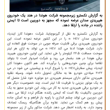
به گزارش نکسترو زیرمجموعه شرکت هوندا در هند یک خودروی
هیبریدی سدان عرضه نموده که مجهز به دوربین است تا ایمنی
راننده در جاده را ارتقا دهد.
به گزارش نکسترو به نقل از گیزموچاینا، شرکت «هوندا کارز ایندیا»
خودروی سدان e: HEV را در این کشور عرضه نموده است. این
خودروی هیبریدی برقی قابلیت صرفه جویی در سوخت فوق العاده ای
دارد. شرکت هوندا ادعا می کند e: HEV می تواند به ازای هر لیتر
سوخت مسافت ۲۶.۵ کیلومتر را طی نماید. این اولین خودروی هیبرید
برقی هوندا در هند بشمار می رود و شرکت امیدوار است تا بتواند
تقاضا برای چنین خودروهایی را برآورده کند. هم اکنون «هوندا کارز
ایندیا» پیش سفارشe: HEV را شروع کرده و پیشبینی می شود در می
۲۰۲۲ میلادی خودرو ها به مالکان تحویل داده شوند. وسیله نقلیه
هیبریدی مذکور دارای سیستم هیبریدی دو موتوره خود شارژ متصل که
به یک موتور بنزینی با ظرفیت ۱.۵ لیتر است. چند خصوصیت دیگر هم
در خودرو برقی هیبریدی جدید به کار می روند. این خودرو مجهز به یک
دوربین باکیفیت بالا است که ایمنی راننده هنگام تردد ارتقا می دهد.
این دوربین می تواند چشم اندازی با زاویه باز فراهم و به اسکن جاده
پیش رو هم کمک می نماید. علاوه برآن هنگامیکه ریسک تصادف
وجود دارد، به راننده اخطار می دهد. شرکت مذکور یکی از زیر مجموعه