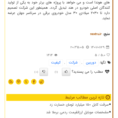
های هوندا است و می خواهد با پروژه های برتر خود به یکی از تولید
کنندگان اصلی خودرو در هند تبدیل گردد. همینطور این شرکت تصمیم
دارد تا ۲۰۳۰ میلادی ۳۰ مدل خودروی برقی در سرتاسر جهان عرضه
نماید.
منبع:
nextru.ir
20:35:05
1401/01/29
1414
/ 5
5.0
تگها:
دوربین
,
شركت
,
كیفیت
مطلب را می پسندید؟
(0)
(1)
X
تازه ترین مطالب مرتبط
سرقت کابل 150 میلیارد تومان خسارت زد
مشخصات موبایل ارزانقیمت ردمی برملا شد