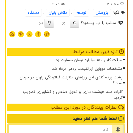
1279
/ 5
5.0
تگها:
پژوهش
,
توسعه
,
دانش بنیان
,
دستگاه
مطلب را می پسندید؟
(0)
(1)
X
تازه ترین مطالب مرتبط
سرقت کابل 150 میلیارد تومان خسارت زد
مشخصات موبایل ارزانقیمت ردمی برملا شد
پشت پرده کندی این روزهای اینترنت فیلترینگی پنهان در جریان
است؟
کلیات سند هوشمندسازی و تحول صنعتی و کشاورزی تصویب
گردید
نظرات بینندگان در مورد این مطلب
لطفا شما هم
نظر دهید