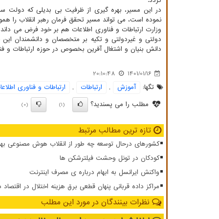
گردد.
در این مسیر، بهره گیری از ظرفیت بی بدیلی که دولت سی
نموده است، می تواند مسیر تحقق فرمان رهبر انقلاب را هموا
وزارت ارتباطات و فناوری اطلاعات هم بر خود فرض می دان
دولتی و غیردولتی و تکیه بر متخصصان و دانشمندان این ح
دانش بنیان و اشتغال آفرین بخصوص در حوزه ارتباطات و فناو
20:10:48
1401/01/16
تگها:
آموزش
,
ارتباطات
,
ارتباطات و فناوری اطلاعا
مطلب را می پسندید؟
(0)
(1)
تازه ترین مطالب مرتبط
کشورهای درحال توسعه چه طور از انقلاب هوش مصنوعی بهر
کودکان در تونل وحشت فیلترشکن ها
واکنش ایرانسل به ابهام درباره ی مصرف اینترنت
مراکز داده قربانی پنهان قطعی برق هزینه اختلال در اقتصاد 
نظرات بینندگان در مورد این مطلب