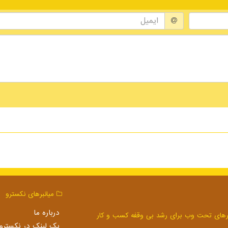
میانبرهای نكسترو
درباره ما
بک لینک در نكسترو