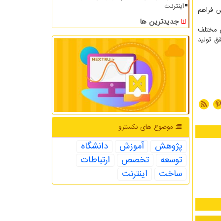
اینترنت
ش فراهم
جدیدترین ها
ی مختلف
ق تولید
موضوع های نكسترو
پژوهش
آموزش
دانشگاه
توسعه
تخصص
ارتباطات
ساخت
اینترنت