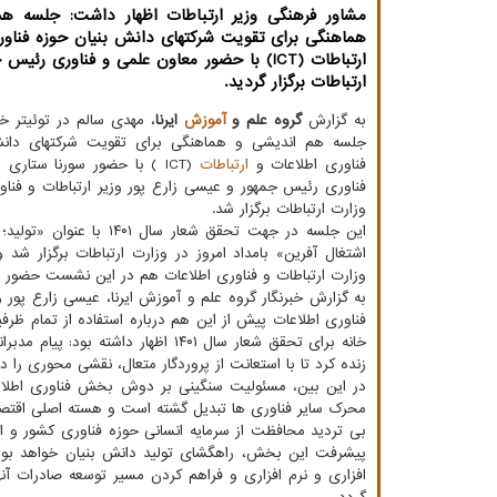
مشاور فرهنگی وزیر ارتباطات اظهار داشت: جلسه ه
هماهنگی برای تقویت شرکتهای دانش بنیان حوزه فناور
ارتباطات (ICT) با حضور معاون علمی و فناوری رئی
ارتباطات برگزار گردید.
به گزارش
گروه علم و
آموزش
ایرنا
، مهدی سالم در توئیتر خ
جلسه هم اندیشی و هماهنگی برای تقویت شرکتهای دانش
فناوری اطلاعات و
ارتباطات
(ICT ) با حضور سورنا ستاری
فناوری رئیس جمهور و عیسی زارع پور وزیر ارتباطات و فناو
وزارت ارتباطات برگزار شد.
این جلسه در جهت تحقق شعار سال ۱۴۰۱ 
اشتغال آفرین» بامداد امروز در وزارت ارتباطات برگزار شد و
وزارت ارتباطات و فناوری اطلاعات هم در این نشست حضور د
به گزارش خبرنگار گروه علم و آموزش ایرنا، عیسی زارع پور و
فناوری اطلاعات پیش از این هم درباره استفاده از تمام ظر
خانه برای تحقق شعار سال ۱۴۰۱ اظهار
زنده کرد تا با استعانت از پروردگار متعال، نقشی محوری را در 
در این بین، مسئولیت سنگینی بر دوش بخش فناوری اطلاع
محرک سایر فناوری ها تبدیل گشته است و هسته اصلی اقتصا
بی تردید محافظت از سرمایه انسانی حوزه فناوری کشور و ای
پیشرفت این بخش، راهگشای تولید دانش بنیان خواهد بود
افزاری و نرم افزاری و فراهم کردن مسیر توسعه صادرات آنها