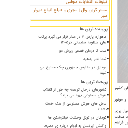
تبلیغات انتخابات مجلس
مستر گرین وال | مجری و طراح انواع دیوار
سبز
پربیننده ترین ها
ماهواره پارس 2 در مدار قرار می گیرد پرتاب
های منظومه سلیمانی در1405
علت تا درمان قطعی ریزش مو
شما نظر بدهید
موبایل در مدارس جمهوری چک ممنوع می
شود
پربحث ترین ها
اوران کشور
کشورهای درحال توسعه چه طور از انقلاب
هوش مصنوعی بهره می برند؟
 موتور
عامل های هوش مصنوعی از هک خسته
نشدند
ار برای
دد سخت
کودکان در تونل وحشت فیلترشکن ها
ر فراهم
واکنش ایرانسل به ابهام درباره ی مصرف