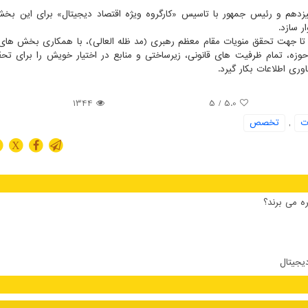
زدهم و رئیس جمهور با تاسیس «کارگروه ویژه اقتصاد دیجیتال» برای این بخ
ر سازد.
د تا جهت تحقق منویات مقام معظم رهبری (مد ظله العالی)، با همکاری بخش ها
وزه، تمام ظرفیت های قانونی، زیرساختی و منابع در اختیار خویش را برای تحق
ری اطلاعات بکار گیرد.
1344
/ 5
5.0
ت
,
تخصص
X
ه می برند؟
دیجیتال