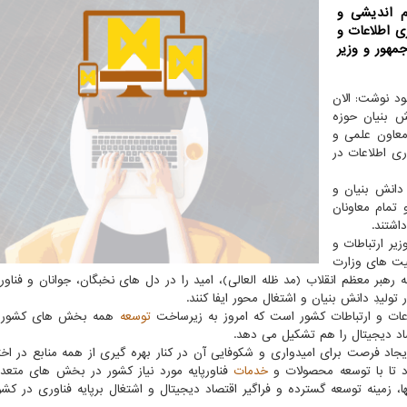
م اندیشی و
ی اطلاعات و
س جمهور و وزیر
ود نوشت: الان
 بنیان حوزه
 معاون علمی و
ری اطلاعات در
با عنوان «تولید؛ دانش بنیان و
 تمام معاونان
اشتند.
زیر ارتباطات و
فیت های وزارت
 داشته بود: پیام مدبرانه رهبر معظم انقلاب (مد ظله العالی)، امید را در دل های نخبگان، جوانان و فن
تولیدِ دانش بنیان و اشتغال محور ایفا کنند.
ات و ارتباطات کشور است که امروز به زیرساخت
توسعه
همه بخش های کشور و
د دیجیتال را هم تشکیل می دهد.
جاد فرصت برای امیدواری و شکوفایی آن در کنار بهره گیری از همه منابع در اختی
 تا با توسعه محصولات و
خدمات
فناورپایه مورد نیاز کشور در بخش های متع
، زمینه توسعه گسترده و فراگیر اقتصاد دیجیتال و اشتغال برپایه فناوری در کشو