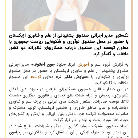
نکسترو: مدیر اجرائی صندوق پشتیبانی از علم و فناوری ازبکستان
با حضور در محل صندوق نوآوری و شکوفایی ریاست جمهوری با
معاون توسعه این صندوق درباب همکاریهای فناورانه دو کشور
ملاقات و گفتگو کرد.
به گزارش گروه علم و
آموزش
ایرنا،
«بنیاد جون آخانوف»
مدیر اجرائی
صندوق پشتیبانی از علم و فناوری ازبکستان با حضور در محل صندوق
نوآوری و شکوفایی با «
سیاوش ملکی فر»
معاون
توسعه
این صندوق
ملاقات و گفتگو کرد.
در این دیدار مطالبی همچون همکاریهای طرفین در حوزه های انتقال
تکنولوژی، پذیرش و اعزام هیات های تجاری و فناوری، برگزاری جلسات
B۲B، توسعه صادرات، استقرار شرکت های ایرانی در پارک علم و فناوری
«یاشناباد» و سایر مناطق فناوری و صنعتی ازبکستان، تولید مشترک و
صادرات محصولات شرکت های دانش بنیان ایرانی و ازبکی به کشورهای
حوزه CIS مورد بحث و تبادل نظر قرار گرفت.
ایجاد صندوق مشترک سرمایه گذاری از دیگر پیشنهادات مطرح شده در
این دیدار بود که طرف ازبکی از آن استقبال کرد و مذاکراتی نیز پیرامون