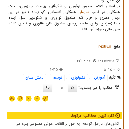
آن شکل گرفت.
بر اساس اعلام صندوق نوآوری و شکوفایی ریاست جمهوری، بحث
همکاری در قالب
سازمان
همکاری اقتصادی اکو (ECO) نیز در این
دیدار مطرح و قرار شد صندوق نوآوری و شکوفایی سال آینده
(۱۴۰۱)میزبان اولین جلسه روسای صندوق های فناوری و تامین کننده
های مالی حوزه اکو باشد.
منبع:
nextru.ir
23:16:46
1400/12/28
1045
/ 5
5.0
تگها:
آموزش
,
تكنولوژی
,
توسعه
,
دانش بنیان
مطلب را می پسندید؟
(0)
(1)
X
تازه ترین مطالب مرتبط
کشورهای درحال توسعه چه طور از انقلاب هوش مصنوعی بهره می