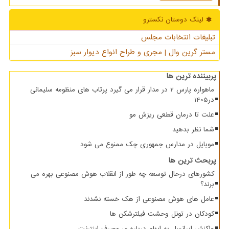
لینک دوستان نكسترو
تبلیغات انتخابات مجلس
مستر گرین وال | مجری و طراح انواع دیوار سبز
پربیننده ترین ها
ماهواره پارس 2 در مدار قرار می گیرد پرتاب های منظومه سلیمانی
در1405
علت تا درمان قطعی ریزش مو
شما نظر بدهید
موبایل در مدارس جمهوری چک ممنوع می شود
پربحث ترین ها
کشورهای درحال توسعه چه طور از انقلاب هوش مصنوعی بهره می
برند؟
عامل های هوش مصنوعی از هک خسته نشدند
کودکان در تونل وحشت فیلترشکن ها
واکنش ایرانسل به ابهام درباره ی مصرف اینترنت