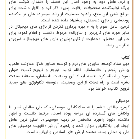
و ﻧﺮم، عامل دوم به وجود آمدن این ضعف را «فقدان شرکت های
بزرگ تولیدکننده محصولات رقابت پذیر» ذکر کرد و اظهار داشت: برای
مرتفع شدن این مانع، راهبرد «حمایت از رشد مجموعه های تولیدکننده
پویانمایی و بازی دیجیتال» پیشنهاد داده شده است.
کرمی، عامل سوم را به « بهره برداری نکردن از بازی های دیجیتال در
سایر حوزه های کاربردی و فناورانه» مربوط دانست و اعلام نمود: برای
حل این معضل، «حمایت از کاربردپذیری بازی های دیجیتال» ضروری
بنظر می رسد.
کتاب
دبیر ستاد توسعه فناوری های نرم و توسعه صنایع خلاق معاونت علمی،
چالش پنجم را «نابسامانی نظام تولید، توزیع و ترویج کتاب» عنوان
نمود و اضافه کرد: نتیجه ایجاد این وضعیت نابسامان، «ضعف صنعت
نشر» است و راه نجات از این وضعیت، «توسعه تکنولوژی های جدید
ترویج کتاب» خواهد بود.
موسیقی
کرمی، چالش ششم را به «بلاتکلیفی موسیقی» که طی سالیان اخیر، با
واکنش های گسترده ای مواجه بوده است، مرتبط دانست و اظهار
داشت: «نبود راهبرد مشخص در زمینه موسیقی»، اصلی ترین عامل
ایجاد این بلاتکلیفی عنوان شده و راهبرد آن نیز «تقویت موسیقی های
ملی و محلی بسط دهنده ارزش های اسلامی و ایرانی» است.