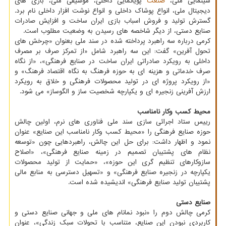
سینمایی ملی،
صنعت
پویانمایی داخلی، موسیقی ملی، بازی های
دیجیتال ملی، انواع پوشاک داخلی و انواع نوشت افزار داخلی نام برد.
گسترش تولید و فروش اسباب بازی ایران ساخت و افزایش صادرات
صنایع دستی، از دیگر شاخصه های رسیدن به وضعیت مطلوب است.
کرمی درباره سه راهبرد پرداخته شده در سند ملی بعنوان «چرخش های
تحول آفرین» گفت: این سه راهبرد شامل «از تمرکز صرف بر مصرف
داخلی به رویکرد صادراتی ایران ساخت در صنایع فرهنگی»، «از نگاه
صرف خدماتی و هزینه ای به حوزه فرهنگ به نگاه اقتصاد فرهنگ» و
«از رویکرد پروژه ای در تولید محصولات فرهنگی و خلاق به رویکرد
ارزش آفرینی زنجیره ای و یکپارچه شخصیت ساز و الگوساز» می شود.
محیط کسب وکار نامناسب
رییس ستاد اجرائی سازی سند ملی فناوری های نرم، اولین چالش
حوزه صنایع فرهنگی را «محیط کسب وکار نامناسب این صنایع» عنوان
نمود و اظهار داشت: برای حل این چالش، راهبردهایی چون «توسعه
نظام های پشتیبان تصمیم در زمینه صنایع فرهنگی»، «اصلاح
سازوکارهای تنظیم گری این حوزه»، «حمایت از تولید محصولات
یکپارچه در زنجیره صنایع فرهنگی» و «تسهیل دسترسی به منابع مالی
پشتیبان تولید صنایع فرهنگی» اندیشیده شده است.
صنایع دستی
کرمی چالش دوم را «نبود نمانام های ملی و جهانی صنایع دستی و
کاربردی نبودن این صنایع، متناسب با تحولات سبک زندگی»، عنوان