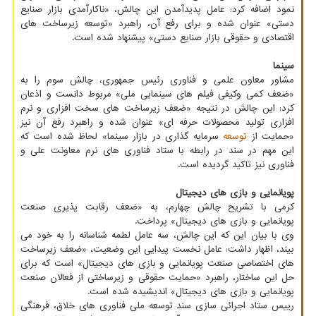
نمود اضافه کرد: عامل پدیدآمدن این چالش، «ناکارآمدی بازار صنایع
دستی» عنوان شده و برای رفع آن، راهبرد «توسعه زیرساخت های
اقتصادی و حقوقی بازار صنایع دستی» پیشنهاد شده است.
سینما
مشاور معاون علمی و فناوری رئیس جمهوری، چالش سوم را به
«ضعف کمی وکیفی فیلم های سینمایی ملی» مربوط دانست و اذعان
کرد: این چالش در نتیجه «ضعف زیرساخت های سخت افزاری و نرم
افزاری تولید محصولات حرفه ای» عنوان شده و راهبرد رفع آن نیز
«حمایت از
توسعه
سرمایه گذاری در بازار سینما» لحاظ شده است که
این مهم در سند در رابطه با ستاد فناوری های نرم معاونت علی و
فناوری نیز تاکید گردیده است.
پویانمایی و بازی های دیجیتال
کرمی با تشریح چالش چهارم، به «ضعف رقابت پذیری صنعت
پویانمایی و بازی های دیجیتال» پرداخت.
وی با بیان این که این چالش، سه عامل لطمه شناسانه را به خود می
بیند، اظهار داشت: عامل نخست پیدایی این وضعیت، «ضعف زیرساخت
های اختصاصی صنعت پویانمایی و بازی های دیجیتال» است که برای
حل این ساختار، راهبرد «حمایت حقوقی و زیرساختی از فعالان صنعت
پویانمایی و بازی های دیجیتال» اندیشیده شده است.
رییس ستاد اجرائی سازی ﺳﻨﺪ ﺗﻮﺳﻌﻪ ﻣﻠﻰ ﻓﻨﺎوری ﻫﺎی خلاق، فرهنگی