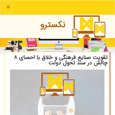
منو
نكسترو
تقویت صنایع فرهنگی و خلاق با احصای ۸
چالش در سند تحول دولت