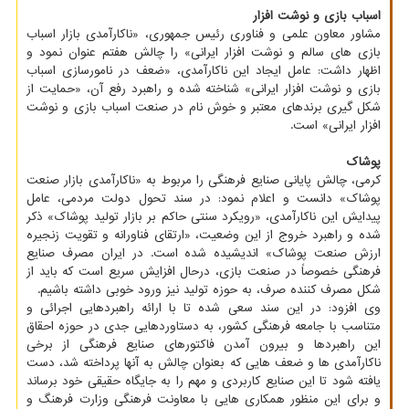
اسباب بازی و نوشت افزار
مشاور معاون علمی و فناوری رئیس جمهوری، «ناکارآمدی بازار اسباب
بازی های سالم و نوشت افزار ایرانی» را چالش هفتم عنوان نمود و
اظهار داشت: عامل ایجاد این ناکارآمدی، «ضعف در نامورسازی اسباب
بازی و نوشت افزار ایرانی» شناخته شده و راهبرد رفع آن، «حمایت از
شکل گیری برندهای معتبر و خوش نام در صنعت اسباب بازی و نوشت
افزار ایرانی» است.
پوشاک
کرمی، چالش پایانی صنایع فرهنگی را مربوط به «ناکارآمدی بازار صنعت
پوشاک» دانست و اعلام نمود: در سند تحول دولت مردمی، عامل
پیدایش این ناکارآمدی، «رویکرد سنتی حاکم بر بازار تولید پوشاک» ذکر
شده و راهبرد خروج از این وضعیت، «ارتقای فناورانه و تقویت زنجیره
ارزش صنعت پوشاک» اندیشیده شده است. در ایران مصرف صنایع
فرهنگی خصوصاً در صنعت بازی، درحال افزایش سریع است که باید از
شکل مصرف کننده صرف، به حوزه تولید نیز ورود خوبی داشته باشیم.
وی افزود: در این سند سعی شده تا با ارائه راهبردهایی اجرائی و
متناسب با جامعه فرهنگی کشور، به دستاوردهایی جدی در حوزه احقاق
این راهبردها و بیرون آمدن فاکتورهای صنایع فرهنگی از برخی
ناکارآمدی ها و ضعف هایی که بعنوان چالش به آنها پرداخته شد، دست
یافته شود تا این صنایع کاربردی و مهم را به جایگاه حقیقی خود برساند
و برای این منظور همکاری هایی با معاونت فرهنگی وزارت فرهنگ و