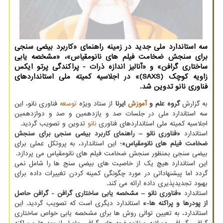
سه استاندارد ملی جدید در زمینه راهنمای «کاربرد بیضی سنجی
برای سنجش ضخامت فیلم های نانومقیاس»، «مشخصه یابی
ساختاری گرافن» و «آنالیز اندازه ذرات - پراکندگی پرتو ایکس
زاویه کوچک (SAXS)» در اجلاسیه کمیته ملی استانداردهای
فناوری نانو تدوین شد.
به گزارش
گروه علم و
آموزش
ایرنا
از ستاد ویژه
توسعه
فناوری نانو، این
سه استاندارد ملی در جلسات صد و یازدهمین و صد و دوازدهمین
اجلاسیه کمیته ملی استانداردهای فناوری
نانو
تدوین و تصویب گردید.
استاندارد
«فناوری نانو – راهنمای کاربرد بیضی سنجی برای سنجش
ضخامت فیلم های نانومقیاس»
؛ این استاندارد، به پروتکل عملی برای
بیضی سنجی بمنظور سنجش ضخامت فیلم های نانومقیاس می پردازد.
این استاندارد هیچ یک از خاصیت های بیضی سنج ها را شامل نمی
گردد اما پیشنهاداتی در مورد چگونگی کمینه کردن تغییرات داده برای
بهبود تجدیدپذیری داده ارائه می کند.
استاندارد
«فناوری نانو – مشخصه یابی ساختاری گرافن - گرافن حاصل
از پودرها و پراکنه ها-»
استاندارد دیگری است که تصویب گردید. این
استاندارد، به تعیین توالی روش ها برای مشخصه یابی خواص ساختاری