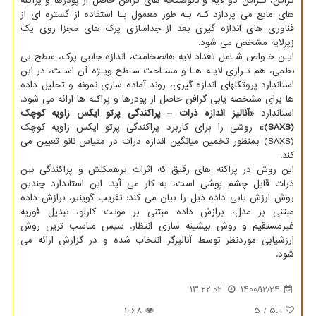
گرافن، گـرافن دو لایه و نانوصفحه های گرافن حاصل از پودرها و پراکنه
های مایع می پردازد کـه بـه طور معمول بـا استفاده از گستره ای از
فناوری های اندازه گیری بعد از جداسازی پرک های مجزا روی یک
زیرلایه مشخص می شود.
ایـن خـواص شـامل تعداد لایه ها/ضخامت، اندازه جانبی پرک، سطح بی
نظمی، هم تـرازی لایـه هـا و مسـاحت سـطح ویـژه آن اسـت، در این
استاندارد پروتکلهای اندازه گیری، روند آماده سازی نمونه و تحلیل داده
ها برای مشخصه یابی گرافن حاصل از پودرها و پراکنه ها ارائه می شود.
استاندارد
«آنالیز اندازه ذرات – پراکندگی پرتو ایکس زاویه کوچک
(SAXS)»
روشی را برای کاربرد پراکندگی پرتو ایکس زاویه کوچک
(SAXS) بمنظور تخمین میانگین اندازه ذرات در مقیاس نانو تعیین می
کند.
این روش در پراکنه های رقیق که اثرات برهمکنش و پراکندگی بین
ذرات قابل چشم پوشی است، به کار می آید. این استاندارد چندین
روش ارزش یابی داده ذیل را بیان می کند: تقریب گوینیر، برازش داده
مبتنی بر مدل، برازش داده مبتنی بر مونت کارلو، تبدیل فوریه
غیرمستقیم و روش بیشینه سازی انتظار. سپس مناسب ترین روش
ارزشیابی موردنظر توسط آنالیزگر انتخاب شده و در گزارش ارائه می
شود.
13:22:02
1400/12/24
1068
/ 5
5.0