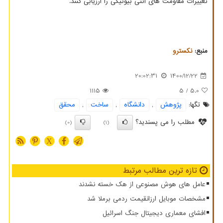
تغییرات مقاومت های آنتی بیوتیکی را ارزیابی کنند.
منبع:
نكسترو
20:02:31
1400/12/22
1115
/ 5
5.0
تگها:
پژوهش
,
دانشگاه
,
ساخت
,
محقق
مطلب را می پسندید؟
(0)
(1)
X
تازه ترین مطالب مرتبط
عامل های هوش مصنوعی از هک خسته نشدند
مشخصات موبایل ارزانقیمت ردمی برملا شد
افشای معماری دیجیتال جنگ اسرائیل