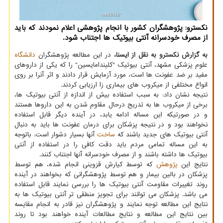
نکسترو: پژوهشگران کشور با انجام پژوهشی اعلام نمودند که باید
از مصرف خودسرانه آنتی بیوتیک ها اجتناب شود.
به گزارش نکسترو به نقل از ایسنا،
در این مطالعه پژوهشگران
دانشگاه
علوم پزشکی مشهد، آنتی بیوتیک "کلیندامایسین" را که یکی از داروهای
مفید بر ضد عفونت ها است، مورد آزمایش قرار دادند و اثر آنرا بر روی
انواع مختلفی از میکروب های بیماری زا ارزیابی کردند.
نتیجه نشان داد: به سبب استفاده بیش از اندازه از آنتی بیوتیک ها،
برخی از میکروب ها به تدریج درحال مقاوم شدن به این داروها هستند
و در صورتیکه این مساله ادامه یابد، در آینده دیگر قابل استفاده
نخواهند بود و در نتیجه پزشکان برای درمان عفونت ها باید به دنبال
آنتی بیوتیک های جدید باشند که
ساخت
آنها بسیار دشوار است. باتوجه
به این مساله تمامی مردم باید دقت کافی را در استفاده از آنتی
بیوتیک ها داشته باشند و از مصرف خودسرانه آنها اجتناب کنند.
نتایج این
پژوهش
که توسط کیارش قزوینی انجام شده، هم توسط
پزشکان در بالین بیمار و هم توسط پژوهشگرانی که بخواهند در آینده
روند تغییرات مقاومت آنتی بیوتیک ها را بررسی نمایند قابل استفاده
می باشد. پزشکان می توانند برای تجویز منطقی تر آنتی بیوتیک ها به
نتایج این مطالعه توجه نمایند و پژوهشگران نیز قادر به انجام مقایسه
بین نتایج این مطالعه و نتایج مطالعات آینده خواهند بود تا روند