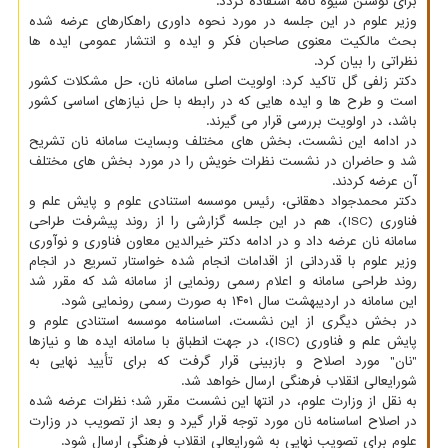
برای نوشتن شیوه نامه استفاده گردد.
وزیر علوم در این جلسه در مورد نحوه داوری راهکارهای عرضه شده
بحث مالکیت معنوی صاحبان فکر و ایده و انتشار عمومی ایده ها
نظراتی را بیان کرد.
دکتر زلفی گل تاکید کرد: اولویت اصلی سامانه نان، حل مشکلات کشور
است و طرح ها و ایده هایی که در رابطه با حل نیازهای اساسی کشور
باشد، در اولویت بررسی قرار می گیرند.
در ادامه این نشست، بخش های مختلف وبسایت سامانه نان تشریح
شد و حاضران در نشست نظرات خویش را در مورد بخش های مختلف
آن عرضه کردند.
دکتر محمدجواد دهقانی، رئیس موسسه استنادی علوم و پایش علم و
فناوری (ISC)، هم در این جلسه گزارشی را از روند پیشرفت طراحی
سامانه نان عرضه داد و در ادامه دکتر خیرالدین معاون فناوری و نوآوری
وزیر علوم با قدردانی از اقدامات انجام شده خواستار تسریع در انجام
روند طراحی سامانه و اعلام رسمی رونمایی از سامانه شد که مقرر شد
این سامانه در اردیبهشت سال ۱۴۰۱ به صورت رسمی رونمایی شود.
در بخش دیگری از این نشست، اساسنامه موسسه استنادی علوم و
پایش علم و فناوری (ISC)، در جهت انطباق با سامانه ایده ها و نیازها
"نان" مورد اصلاح و بازبینی قرار گرفت که برای تأیید نهایی به
شورایعالی انقلاب فرهنگی ارسال خواهد شد.
به نقل از وزارت علوم، در انتها این نشست مقرر شد؛ نظرات عرضه شده
در اصلاح اساسنامه نان مورد توجه قرار گیرد و بعد از تصویب در وزارت
علوم برای تصویب نهایی به شورایعالی انقلاب فرهنگی ارسال شود.