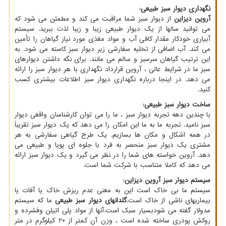
نگهداری دیوار سبز طبیعی
:
آروین دیزاین
از دیوار سبز شما مراقبت می کند و مطمئن می شود که
می توانید سالها از یک دیوار طبیعی زیبا و زیبا لذت ببرید. سیستم
آبیاری خودکار مقدار کافی آب و مواد مغذی مورد نیاز گیاهان را تأمین
می کند. آب اضافی از تخلیه سفارشی زیر دیوار سبز کاسته می شود. به
این ترتیب گیاهان سرسبز و سالم می مانند. برای نگه داشتن دیوارهای
سبز ما در شرایط عالی ، آروین قرارداد نگهداری با هر دیوار سبز را ارائه
می دهد. در اینجا درباره نگهداری دیوار سبز اطلاعات بیشتری کسب
کنید.
ساخت دیوار سبز طبیعی
:
با چندین دهه تجربه دیوار سبز ، ما را می توان کارشناسان واقعی دیوار
سبز نامید. تجربه ما به ما این امکان را می دهد که یک دیوار سبز تقریباً
در همه اشکال و مکان ها بسازیم. یک طرح گیاهی سفارشی به هر
مشتری یک دیوار سبز منحصر به فرد با جلوه ای پویا و طبیعی می
دهد. آروین خواسته های شما را در نظر می گیرد و یک دیوار سبز ارائه
می دهد که کاملا متناسب با شرکت شما است.
سیستم دیوار سبز آروین دیزاین
:
سیستم ما بی خاک است این به معنی عدم ریزش خاک یا آفات یا
بیماریهای ناشی از خاک است.
گلدانهای دیوار سبز طبیعی
ما که سیستم
مدولار گفته می شودبسیار سبک است.آنها از مواد پلی اتیلن وفشرده و
روکش پودری ساخته شده است ، وزن آن کمتر از ۲۰ کیلوگرم در متر