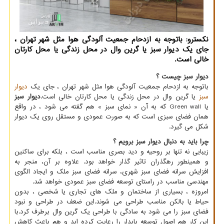
نکسترو: باتوجه به ازدحام جمعیت آلودگی هوا مثل شهر تهران ،
جای یک دیوار سبز یا گرین وال در محل زندگی یا محل کارتان
خالی است.
دیوار سبز چیست ؟
باتوجه به ازدحام جمعیت آلودگی هوا مثل شهر تهران ، جای یک
دیوار
سبز
یا گرین وال در محل زندگی یا محل کارتان خالی است.
دیوار سبز
یا
Green wall
که به آن « نمای سبز » هم گفته می شود ، در واقع
همان فضای سبزی است که به صورت عمودی و مستقل روی یک دیوار
شکل می گیرد.
چرا باید به دنبال دیوار سبز برویم ؟
زیبایی نه تنها بر روحیه و دید بصری مناسب است ، بلکه برای ساکنین
و همینطور رهگذران تاثیر گذار خواهد بود. علاوه بر آن، منجر به
افزایش سرانه فضای سبز شهری، سرانه فضای سبز ملک و ایجاد الگوی
مهندسی مناسب در راستای توسعه فضای سبز عمودی خواهد شد.
امروزه ، بسیاری از ساختمان و ملک های تجاری یا شخصی ، بدون
حیاط یا بالکن مناسب طراحی می شوند.این ضعف در طراحی و نبود
فضای سبز را می شود به سادگی با طراحی یک گرین وال برطرف کرد.با
این کار هم اصول توسعه پایدار را رعایت کرده اید و هم باعث کاهش