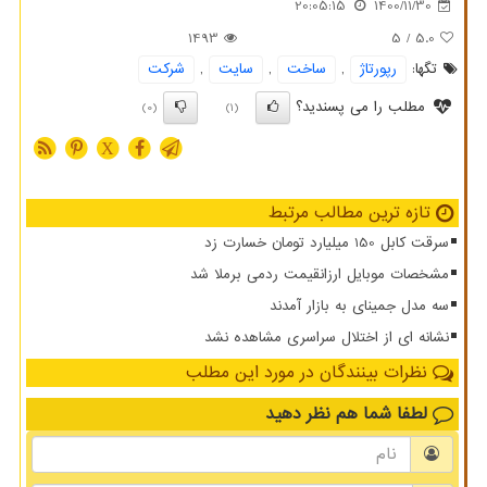
20:05:15
1400/11/30
1493
/ 5
5.0
تگها:
رپورتاژ
,
ساخت
,
سایت
,
شركت
مطلب را می پسندید؟
(0)
(1)
X
تازه ترین مطالب مرتبط
سرقت کابل 150 میلیارد تومان خسارت زد
مشخصات موبایل ارزانقیمت ردمی برملا شد
سه مدل جمینای به بازار آمدند
نشانه ای از اختلال سراسری مشاهده نشد
نظرات بینندگان در مورد این مطلب
لطفا شما هم
نظر دهید