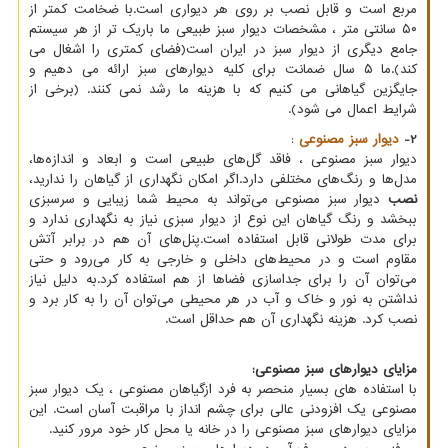
مربع است و قابل نصب بر روی هر دیواری است.با ضخامت کمتر از
۵۰ سانتی متر ، مشخصات دیوار سبز طبیعی ما باریک تر از هر سیستم
جامع دیگری از دیوار سبز در ایران است(فضای کمتری را اشغال می
کند).ما ۵ سال ضمانت برای کلیه دیوارهای سبز ارائه می دهیم و
جایگزین گیاهانی می کنیم که با هزینه ما رشد نمی کنند. (برخی از
شرایط اعمال می شود).
2-
دیوار سبز مصنوعی
:
دیوار سبز مصنوعی ، فاقد گل‌های طبیعی است و ابعاد و اندازه‌ها،
مدل‌ها و رنگ‌های مختلفی دارد.اگر امکان نگهداری از گیاهان را ندارید،
نصب
دیوار سبز مصنوعی می‌تواند به محیط شما زیبایی و سرسبزی
ببخشد و رنگ گیاهان این نوع از دیوار سبزی نیاز به نگهداری ندارد و
برای مدت طولانی قابل استفاده است.پنل‌های آن هم در برابر آتش
مقاوم است و در محیط‌های داخلی و خارجی به کار می‌رود و حتی
می‌توان آن را برای جداسازی فضاها از هم استفاده کرد.به دلیل نیاز
نداشتن به نور و خاک و آب در هر محیطی می‌توان آن را به کار برد و
نصب کرد. هزینه نگهداری آن هم حداقل است.
مزایای دیوارهای سبز مصنوعی
:
با استفاده های بسیار منحصر به فرد ازگیاهان مصنوعی ، یک دیوار سبز
مصنوعی یک افزودنی عالی برای چشم انداز با مراقبت آسان است. این
مزایای دیوارهای سبز مصنوعی را در خانه یا محل کار خود مرور کنید.