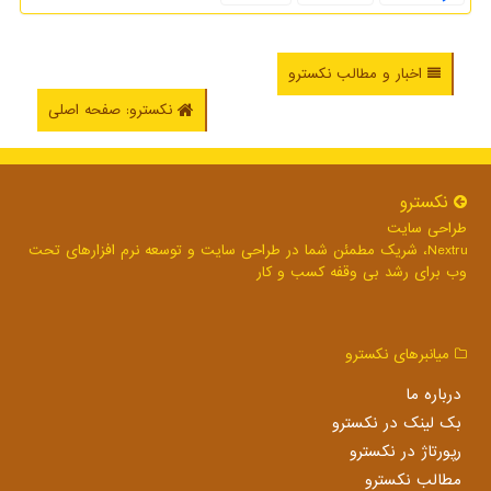
اخبار و مطالب نکسترو
نکسترو: صفحه اصلی
نكسترو
طراحی سایت
Nextru، شریک مطمئن شما در طراحی سایت و توسعه نرم افزارهای تحت
وب برای رشد بی وقفه کسب و کار
میانبرهای نكسترو
درباره ما
بک لینک در نكسترو
رپورتاژ در نكسترو
مطالب نكسترو