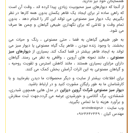
همسایگان خود نیز ندارید.
از آنجا که دیوارهای سبز محبوبیت زیادی پیدا کرده اند ، وقت آن است
که راهی ساده تر برای ایجاد یک ظاهر یکسان بدون همه کارها در نظر
بگیریم. یک دیوار سبز مصنوعی می تواند این کار را انجام دهد ، بدون
تمام وقت و تلاشی که برای نگهداری طبیعی گیاهان و چمن ها صرف
می شود.
به طور طبیعی گیاهان به فضا ، حتی مصنوعی ، رنگ و حیات می
بخشند. با وجود زنده نبودن ، ظاهر یک گیاه مصنوعی یا دیوار سبز می
تواند به ایجاد ظاهر بیشتر در فضا کمک کند. بسیاری از
دیوارهای سبز
مصنوعی
، مانند نمونه های آروین ، واقعی به نظر می رسند. گیاهان
دارای مزایای بسیاری هستند ، مانند کاهش استرس و تقویت روحیه ،
و گیاهان مصنوعی به این اثرات آرامش بخش کمک می کنند.
برای اطلاعات بیشتر از سایت و دیگر محصولات ما دیدن بفرمایید و با
کارشناسان ما به طور رایگان مشورت کنید و در ارتباط باشید.
دیوار سبز مصنوعی شرکت آروین دیزاین
در مدل هایی همچون شبدری،
شمشادی، برگ آناناسی و خورشیدی عرضه می گردد.جهت ثبت سفارش
و برآورد هزینه با ما تماس بگیرید.
وب سایت :
arvindesign.ir
مهندس کیان : 09124642449