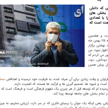
ین که دانش
م بخش های
ا با تعدادی
صنعت است که
ست و هفتمین
جشنواره تحقیقات و فناوری علوم پزشکی رازی که روز دوشنبه ۲۵ بهمن ماه
بهشتی برگزار
ظهار نمود: من
ور می کردم که
دودکش، دود،
یمان و... می دانستم. دیدگاه های ۲۰، ۳۰ سال پیش همین
ی فراوان و وقت زیادی برای آن صرف شده، به ظرفیت خود نرسیده و اهدافش
محق
است و شیوه ها، تصمیم گیری ها و فرآیند ها هستند که اهمیت دارند.
ه رسیده ام که توسعه قبل از هر چیزی یک مفهوم فرهنگی است و فرهنگ است که ت
ر تمام بخش های جامعه توسعه پیدا کند.
ی یعنی اینکه یک جوان را برمبنای فکری که در سر دارد، ارزیابی نماییم، نه چیز