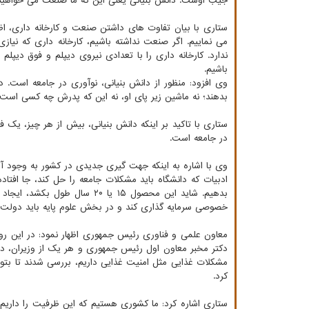
جیب اوست. دانش بنیانی یعنی این که ما صنعت می خواهیم داش
ستاری با بیان تفاوت های داشتن صنعت و کارخانه داری، 
می نماییم. اگر صنعت نداشته باشیم، کارخانه داری که نیازی
ندارد. کارخانه داری را با تعدادی نیروی دیپلم و فوق دیپل
باشیم.
وی افزود: منظور از دانش بنیانی، نوآوری در جامعه است. دا
بدهند؛ نه ماشین زیر پای او، نه این که پدرش چه کسی است.
ستاری با تاکید بر اینکه دانش بنیانی، بیش از هر چیز، یک ف
در جامعه است.
وی با اشاره به اینکه جهت گیری جدیدی در کشور به وجود 
ادبیات که دانشگاه باید مشکلات جامعه را حل کند، جا افتا
بدهیم. شاید این محصول ۱۵ یا 
خصوصی سرمایه گذاری کند و در بخش علوم پایه باید دولت س
معاون علمی و فناوری رئیس جمهوری اظهار نمود: در این روزه
دکتر مخبر معاون اول رئیس جمهوری و هر یک از وزیران، در
مشکلات غذایی مثل امنیت غذایی داریم، بررسی شدند تا بتوا
کرد.
ستاری اشاره کرد: ما کشوری هستیم که این ظرفیت را داریم 