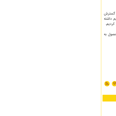
ی گسترش
م داشته
کردیم.
حصول به