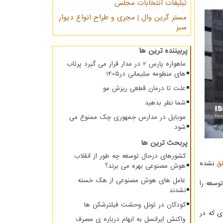
تبلیغات انتخابات مجلس
مستر گرین وال | مجری و طراح انواع دیوار
سبز
پربیننده ترین ها
ماهواره پارس 2 در مدار قرار می گیرد پرتاب
های منظومه سلیمانی در1405
علت تا درمان قطعی ریزش مو
شما نظر بدهید
موبایل در مدارس جمهوری چک ممنوع می
شود
پربحث ترین ها
کشورهای درحال توسعه چه طور از انقلاب
ق
نشده
هوش مصنوعی بهره می برند؟
عامل های هوش مصنوعی از هک خسته
وسعه را
نشدند
کودکان در تونل وحشت فیلترشکن ها
ی که در
واکنش ایرانسل به ابهام درباره ی مصرف