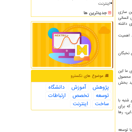
اینترنت
ین سازی
جدیدترین ها
 انسانی
ی داشته
د اهمیت
 نخبگان
 ما این
موضوع های نكسترو
م محصول
 باید بخش
پژوهش
آموزش
دانشگاه
توسعه
تخصص
ارتباطات
شنبه با
ساخت
اینترنت
که برای
یی، رها
ا توسعه