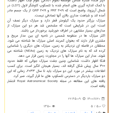
«پتر فتکا» ستاره شناس موسسه نجوم آکادمی علوم چک اظهار داشت:
با کمک اندازه گیری های انجام شده با تلسکوپ کاوشگر لاول (LDT) در
شمال آریزونا، واضح است که PR۲ ۲۰۱۹ و QR۶ ۲۰۱۹ از یک جسم مادر
آمده اند و شباهت مداری بالای آنها تصادفی نیست.
سیارک بزرگتر حدود یک کیلومتر قطر دارد و سیارک دیگر نصف آن
است؛ این در شرایطی است که مشخص شد هر دو این سیارک از
مدارهای بسیار مشابهی در اطراف خورشید برخوردار می باشند.
اکثر سیارک ها در منظومه شمسی در ناحیه ای بین مدار مریخ و
مشتری قرار دارند که بعنوان کمربند اصلی سیارک ها شناخته می شود.
محققان در فاصله ای نزدیکتر به زمین، سیارک های دیگری را شناسایی
کرده اند که به نام سیارک های نزدیک به زمین (NEAs) شناخته می
شوند. مدار این سیارک ها آنها را در مجاورت زمین قرار می دهد.
فتکا اظهار داشت: شناسایی چنین جفت سیارک جوانی که فقط حدود
۳۰۰ سال پیش شکل گرفته اند، بسیار هیجان انگیز است. برای کسب
اطلاعات بیشتر در مورد این دو سیارک باید تا سال ۲۰۳۳، زمانی که این
دو سیارک باردیگر در دسترس تلسکوپ های ما قرار گیرند، صبر کرد.
یافته های این مطالعه در مجله Royal Astronomical Society انتشار
یافته است.
22:45:09
1400/11/20
1350
/ 5
5.0