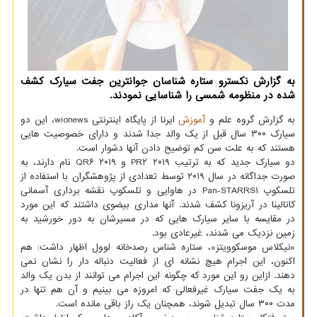
به گزارش نکسترو ستاره شناسان جوانترین جفت سیارک کشف
شده در منظومه شمسی را شناسایی نمودند.
به گزارش گروه علم و
آموزش
ایرنا از پایگاه اینترنتی wionews، این دو
سیارک ۳۰۰ سال قبل از یک والد جدا شدند و دارای خصوصیت هایی
هستند که به علت سن کم توضیح دادن آنها دشوار است.
دو سیارک جدید که به ترتیب ۲۰۱۹ PR۲ و ۲۰۱۹ QR۶ نام دارند، به
صورت جداگانه در سال ۲۰۱۹ توسط تعدادی از پژوهشگران با استفاده از
تلسکوپ Pan-STARRS۱ در هاوایی و تلسکوپ نقشه برداری آسمانی
کاتالینا در آریزونا کشف شدند. آنها مداری بیضوی داشتند که این مورد
در مقایسه با سایر سیارک هایی که در مسیرشان به دور خورشید به
زمین نزدیک می شدند، غیرعادی بود.
«نیکلاس موسکوویتز»، ستاره شناس رصدخانه لوول اظهار داشت: هم
اکنون، این اجرام هیچ نشانه ای از فعالیت دنباله دار را نشان نمی
دهند. ازاین رو این مورد که چگونه این اجرام می توانند از بدن یک والد
به یک جفت سیارک غیرفعالی که امروزه می بینیم و آن هم تنها در
مدت ۳۰۰ سال تبدیل شوند، همچنان یک راز باقی مانده است.