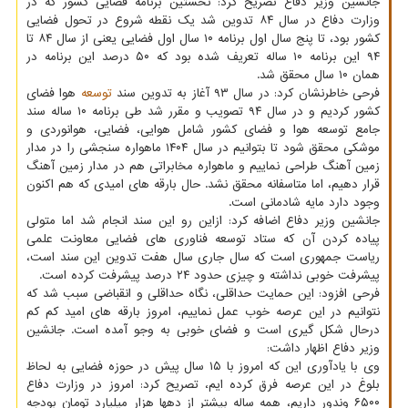
جانشین وزیر دفاع تصریح کرد: نخستین برنامه فضایی کشور که در
وزارت دفاع در سال ۸۴ تدوین شد یک نقطه شروع در تحول فضایی
کشور بود، تا پنج سال اول برنامه ۱۰ سال اول فضایی یعنی از سال ۸۴ تا
۹۴ این برنامه ۱۰ ساله تعریف شده بود که ۵۰ درصد این برنامه در
همان ۱۰ سال محقق شد.
فرحی خاطرنشان کرد: در سال ۹۳ آغاز به تدوین سند
توسعه
هوا فضای
کشور کردیم و در سال ۹۴ تصویب و مقرر شد طی برنامه ۱۰ ساله سند
جامع توسعه هوا و فضای کشور شامل هوایی، فضایی، هوانوردی و
موشکی محقق شود تا بتوانیم در سال ۱۴۰۴ ماهواره سنجشی را در مدار
زمین آهنگ طراحی نماییم و ماهواره مخابراتی هم در مدار زمین آهنگ
قرار دهیم، اما متاسفانه محقق نشد. حال بارقه های امیدی که هم اکنون
وجود دارد مایه شادمانی است.
جانشین وزیر دفاع اضافه کرد: ازاین رو این سند انجام شد اما متولی
پیاده کردن آن که ستاد توسعه فناوری های فضایی معاونت علمی
ریاست جمهوری است که سال جاری سال هفت تدوین این سند است،
پیشرفت خوبی نداشته و چیزی حدود ۲۴ درصد پیشرفت کرده است.
فرحی افزود: این حمایت حداقلی، نگاه حداقلی و انقباضی سبب شد که
نتوانیم در این عرصه خوب عمل نماییم، امروز بارقه های امید کم کم
درحال شکل گیری است و فضای خوبی به وجو آمده است. جانشین
وزیر دفاع اظهار داشت:
وی با یادآوری این که امروز با ۱۵ سال پیش در حوزه فضایی به لحاظ
بلوغ در این عرصه فرق کرده ایم، تصریح کرد: امروز در وزارت دفاع
۶۵۰۰ وندور داریم، همه ساله بیشتر از دهها هزار میلیارد تومان بودجه