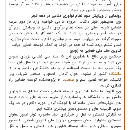
برای تأمین محصولات دفاعی می دهیم که بیشتر از ۶۰ درصد آن توسط
بخش خصوصی تأمین می شود.
رونمایی از ویرایش دوم نظام نوآوری دفاعی در دهه فجر
وی همینطور اظهار داشت: امروزه ما می خواهیم وارد فاز دوم عرصه
فضایی شویم، حتی در بحث نظام نوآوری دفاعی که ویرایش دوم آن
در دهه فجر رونمایی می شود، با یک عقبه کار با بخش خصوصی
صورت گرفته، در ویرایش دوم نظام نوآوری دفاعی، بحث نظام نوآوری،
نسل ششم دیده شده که همه می تواند به کمک توسعه فضایی بیاید.
تدوین سند ملی فضایی به زودی
جانشین وزیر دفاع با یادآوری این که سند ملی فضایی بزودی تدوین
می شود و به مجلس ارائه می شود، تصریح کرد: در ۱۰ سال قبل ما با
یک شیب تند به سمت استفاده از جامعه دانشگاهی رفتیم و با ۱۰
دانشگاه
کشور از مشهد، اهواز، کرمان، اصفهان، صنعتی شریف، پلی
تکنیک، خواجه نصیر، علم و
صنعت
، ۱۰ پژوهشکده توسعه فضایی راه
اندازی کردیم.
وی افزود: ما حتما باید برای توسعه فضایی دست احتیاج به شرکتهای
دانش بنیان، دانشگاه ها و اساتید دراز نماییم، تجربه های ما درد عرصه
های دیگردفاعی نشان داده که با کوچک کردن حوزه دفاعی در حد یک
سوم، ظرفیت های و دستاوردهای بیشتری داشته ایم.
به گزارش نکسترو به نقل از خبرگزاری ایرنا، ماهواره کوثر امروز بعنوان
نخستین ماهواره بخش خصوصی در روز ملی فناوری فضایی با حضور
منوچهر منطقی دبیر ستاد توسعه فناوری های فضایی و حمل و نقل