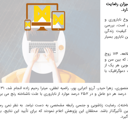
میزان رضایت
رد.
وع ناباروری و
ش است، بررسی
 کیفیت زندگی
 نابارور بسیار
علوم پزشکی البرز در خلال مدت این مطالعه، ۱۷۴ زوج
د که بین سن و
ویی هر یک از
دموگرافیک با
در این 
 ناشناخته)، رضایت زناشویی و جنسی رابطه مشخصی به دست نیامد. به نظر نمی رس
 تأثیرگذار باشد. محققان این پژوهش اعلام نمودند که برای تأیید این نتایج، ب
یرد.