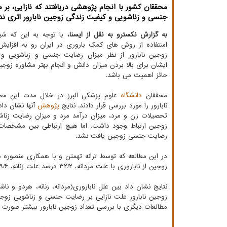
محققان کشور با انجام پژوهشی دریافتند که نازایی، بر 
جنسی و زناشویی و کیفیت زندگی زوجین نابارور اثری ندا
به گزارش نکسترو به نقل از ایسنا،
با توجه به این که شی
استفاده از روش های کمک باروری در ایران رو به افزای
زوجین نابارور از نظر میزان رضایت جنسی و زناشویی و
ایشان برای بالا بردن میزان دانش و انجام بهتر مشاوره زوجین
حائز اهمیت می باشد.
محققان
دانشگاه
نابارور را مورد بررسی قرار دادند. نتایج
پژوهش
آنها نشان دا
تحصیلات زن و مرد، میزان درآمد مرد و میزان رضایت زناش
زوجین ارتباط وجود داشت. اما هیچ ارتباطی بین مشخصات 
رضایت جنسی زوجین یافت نشد.
زوجین از ناباروری با علت مردانه، ۳۲/۲ درصد علت زنانه، ۹/۶ درصد هر دو عامل و در ۲۵/۲ درصد موارد از ناباروری با علت ناشناخته رنج می بردند.
نتایج نشان داد بین علل ناباروری(مردانه، زنانه، هردو و
زوجین نابارور علت نازایی بر رضایت جنسی و زناشویی زوجین
مطالعات دیگری با بررسی تعداد زوجین نابارور بیشتر صورت گ