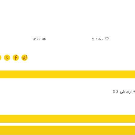
1362
/ 5
5.0
X
تباطی 5G