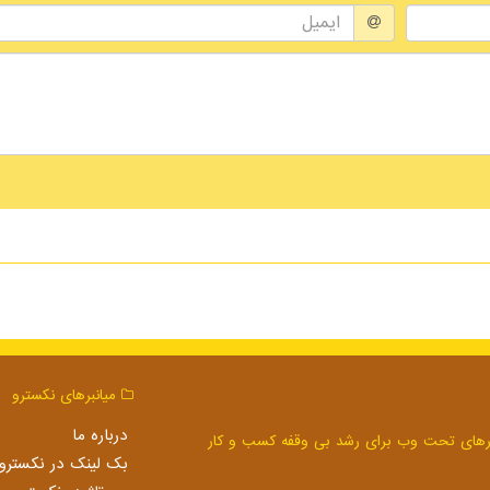
میانبرهای نكسترو
درباره ما
بک لینک در نكسترو