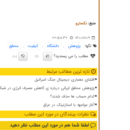
منبع:
نكسترو
22:58:32
1400/11/09
تگها:
پژوهش
,
دانشگاه
,
كیفیت
,
محقق
مطلب را می پسندید؟
(0)
(1)
تازه ترین مطالب مرتبط
افشای معماری دیجیتال جنگ اسرائیل
پژوهش محقق ایرانی درباره ی کاهش مصرف انرژی در شبکه ار
کدام حساب ها حذف شدند؟
آغاز مواجهه با استارلینک در عراق
نظرات بینندگان در مورد این مطلب
لطفا شما هم
در مورد این مطلب
نظر دهید