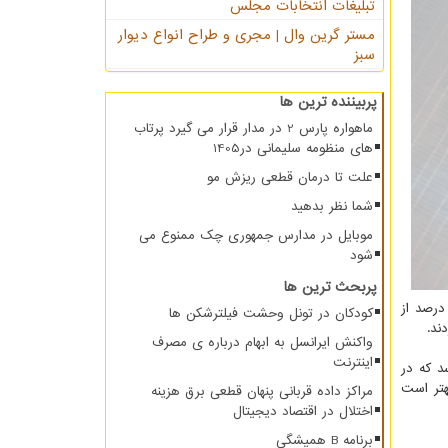
تبلیغات انتخابات مجلس
مستر گرین وال | مجری و طراح انواع دیوار
سبز
پربیننده ترین ها
ماهواره پارس 2 در مدار قرار می گیرد پرتاب
های منظومه سلیمانی در1405
علت تا درمان قطعی ریزش مو
شما نظر بدهید
موبایل در مدارس جمهوری چک ممنوع می
شود
پربحث ترین ها
مطالعه که توسط ترانه تهمتن و با همکاری منصوره منصوری، زهرا حیدر، آرزو اعرابی پور، راضیه لطفی، میترا رحیم زاده انجام شد، ۳۱ درصد از
کودکان در تونل وحشت فیلترشکن ها
واکنش ایرانسل به ابهام درباره ی مصرف
اینترنت
د که در
هتر است
مراکز داده قربانی پنهان قطعی برق هزینه
اختلال در اقتصاد دیجیتال
برنامه B همیشگی