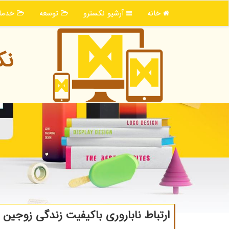
خانه
آرشیو نكسترو
توسعه
خدما
نك
ارتباط ناباروری باکیفیت زندگی زوجین