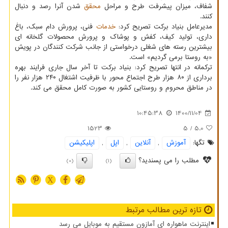
شفاف، میزان پیشرفت طرح و مراحل
محقق
شدن آنرا رصد و دنبال
کنند.
مدیرعامل بنیاد برکت تصریح کرد:
خدمات
فنی، پرورش دام سبک، باغ
داری، تولید کیف، کفش و پوشاک و پرورش محصولات گلخانه ای
بیشترین رسته های شغلی درخواستی از جانب شرکت کنندگان در پویش
«به روستا برمی گردیم» است.
ترکمانه در انتها تصریح کرد: بنیاد برکت تا آخر سال جاری فرایند بهره
برداری از ۸۰ هزار طرح اجتماع محور با ظرفیت اشتغال ۲۴۰ هزار نفر را
در مناطق محروم و روستایی کشور به صورت کامل محقق می کند.
10:45:38
1400/11/04
1523
/ 5
5.0
تگها:
آموزش
,
آنلاین
,
اپل
,
اپلیكیشن
مطلب را می پسندید؟
(0)
(1)
X
تازه ترین مطالب مرتبط
اینترنت ماهواره ای آمازون مستقیم به موبایل می رسد