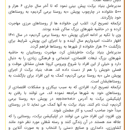
دنبال داشته است.
مدیرعامل بنیاد برکت پیش بینی نمود که تا آخر سال جاری ۶ هزار و
۵۰۰ خانواده در چارچوب پویش «به روستا برمی گردیم» به روستاهای
خود بازگردند.
ترکمانه تصریح کرد: اغلب این خانواده ها از روستاهای مرزی مهاجرت
کرده و در حاشیه شهرهای بزرگ ساکن شده بودند.
وی با تکیه بر ادامه اجرای پویش «به روستا برمی گردیم» در سال ۱۴۰۱
اظهار داشت: امیدواریم سال آینده و با اجرای این پویش، شرایط برای
بازگشت ۲۰ هزار خانواده از شهرها به روستاها فراهم گردد.
مدیرعامل بنیاد برکت خاطرنشان کرد: مهاجرت روستاییان به حاشیه
شهرهای بزرگ تبعات اقتصادی، اجتماعی و فرهنگی زیادی را به دنبال
دارد و خیلی از این افراد با شروع ویروس کرونا همان مشاغل موقت و
فصلی خویش را هم از دست داده اند. هدف بنیاد برکت از اجرای
پویش ملی «به روستا برمی گردیم» کمک به این افراد برای بازگشت به
روستاهایشان است.
ترکمانه تصریح کرد: افرادی که به سبب بیکاری و مشکلات اقتصادی از
روستاهای خود به شهرها مراجعه نموده اند، می توانند با رفتن به
اپلیکیشن برکت به آدرس app.barkat.ir در پویش «به روستا برمی
گردیم» ثبت نام کنند. بنیاد برکت به آنها کمک می نماید تا در روستای
مبدأ خود صاحب کسب و کار مطمئن شوند.
وی افزود: این افراد حتی می توانند در اپلیکیشن برکت، روستایی را که
علاقه مند هستند در آن زندگی کنند و رسته شغلی مورد نظر خود مانند
کشاورزی، دامداری و صنایع دستی را انتخاب و به صورت آنلاین و