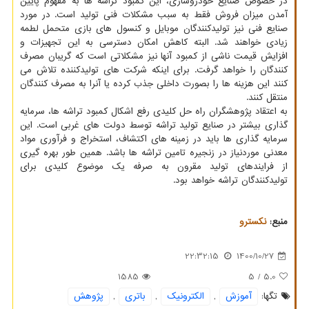
در خصوص صنایع خودروسازی، این کمبود تراشه ها به مفهوم پایین
آمدن میزان فروش فقط به سبب مشکلات فنی تولید است. در مورد
صنایع فنی نیز تولیدکنندگان موبایل و کنسول های بازی متحمل لطمه
زیادی خواهند شد. البته کاهش امکان دسترسی به این تجهیزات و
افزایش قیمت ناشی از کمبود آنها نیز مشکلاتی است که گریبان مصرف
کنندگان را خواهد گرفت. برای اینکه شرکت های تولیدکننده تلاش می
کنند این هزینه ها را بصورت داخلی جذب کرده یا آنرا به مصرف کنندگان
منتقل کنند.
به اعتقاد پژوهشگران راه حل کلیدی رفع اشکال کمبود تراشه ها، سرمایه
گذاری بیشتر در صنایع تولید تراشه توسط دولت های غربی است. این
سرمایه گذاری ها باید در زمینه های اکتشاف، استخراج و فرآوری مواد
معدنی موردنیاز در زنجیره تامین تراشه ها باشد. همین طور بهره گیری
از فرایندهای تولید مقرون به صرفه یک موضوع کلیدی برای
تولیدکنندگان تراشه خواهد بود.
منبع:
نكسترو
22:32:15
1400/10/27
1585
/ 5
5.0
تگها:
آموزش
,
الكترونیك
,
باتری
,
پژوهش