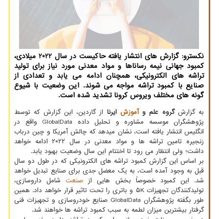
نکسترو: گزارش های انتشار یافته حاکیست در سال 2022 میلادی،
کمبود جهانی نیمه رساناها و مواد معدنی مورد نیاز برای تولید
تراشه های الکترونیکی، همچنان ادامه می یابد و تعدادی از
صنایع با کمبود تراشه مواجه می شوند. این وضعیت با شیوع
گونه های مختلف ویروس کرونا تشدید شده است.
به گزارش
گروه علم و
آموزش
ایرنا
از گاردین، این گزارش که توسط
پژوهشگران موسسه مشاوره و تحلیل داده GlobalData واقع در
انگلیس انتشار یافته است، نشان میدهد که چالش آمریکا و چین درباب
زنجیره تامین تراشه ها و مواد معدنی در سال ۲۰۲۲ ادامه خواهد
داشت؛ ولی انتظار می رود تا اختتام این سال وضعیت بهبود یابد.
بر اساس این گزارش کمبود تراشه های الکترونیکی که در طول دو سال
قبل به وجود آمده است، به یک معضل جدی برای صنایع تبدیل خواهد
شد. این کمبود خصوصاً بخش هایی از
صنعت
شامل داروسازی،
تولیدکنندگان تجهیزات ۵K و باتری را تحت تاثیر قرار خواهد داد. همین
طور بگفته پژوهشگران GlobalData صنایع خودروسازی و تجهیزات فنی
گرفتار بیشترین میزان لطمه به سبب کمبود تراشه ها خواهند شد.