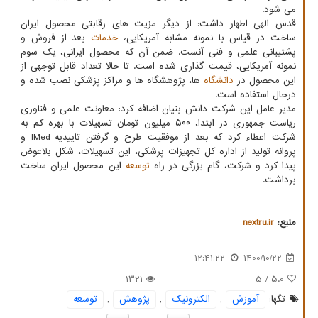
می شود.
قدس الهی اظهار داشت: از دیگر مزیت های رقابتی محصول ایران
ساخت در قیاس با نمونه مشابه آمریکایی،
خدمات
بعد از فروش و
پشتیبانی علمی و فنی آنست. ضمن آن که محصول ایرانی، یک سوم
نمونه آمریکایی، قیمت گذاری شده است. تا حالا تعداد قابل توجهی از
این محصول در
دانشگاه
ها، پژوهشگاه ها و مراکز پزشکی نصب شده و
درحال استفاده است.
مدیر عامل این شرکت دانش بنیان اضافه کرد: معاونت علمی و فناوری
ریاست جمهوری در ابتدا، ۵۰۰ میلیون تومان تسهیلات با بهره کم به
شرکت اعطاء کرد که بعد از موفقیت طرح و گرفتن تاییدیه IMed و
پروانه تولید از اداره کل تجهیزات پرشکی، این تسهیلات، شکل بلاعوض
پیدا کرد و شرکت، گام بزرگی در راه
توسعه
این محصول ایران ساخت
برداشت.
منبع:
nextru.ir
12:41:22
1400/10/22
1321
/ 5
5.0
تگها:
آموزش
,
الكترونیك
,
پژوهش
,
توسعه