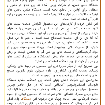
قدس الهی اشاره کرد: طراحی و
ساخت
سخت افزار و نرم افزار این
دستگاه بطور کامل، در شرکت بومی شده که این اتفاق در کشور و
منطقه، برای اولین بار تحقق یافته است. دستگاه شامل بخش های
اپتیک، مکانیک، نرم افزار و الکترونیک است و از زیست فناوری در نرم
افزار آن استفاده شده است.
این فناور افزود: از کاربردهای این محصول افزایش صحت تست های
کرونا است. در تست پی سی آر، ابتدا دی ان ای ویروس را استخراج
کرده و پیش از ارسال آن برای پی سی آر، این دستگاه بررسی می کند
که آیا دی ان ای، درست استخراج شده است یا خیر. با این عمل،
صحت نتایج تست های پی سی آر بالا می رود و به همین دلیل، این
کارکرد، از اهمیت بالایی برخوردار است؛ چونکه ضمن صرفه جویی در
مواد آزمایشگاهی و تست های پی سی آر، به کاهش قیمت و زمان
این تست ها می انجامد. حالا برخی آزمایشگاه ها، پیش از تست های
پی سی آر خود، از این دستگاه استفاده می نمایند.
وی تصریح کرد: از دیگر کاربردهای این محصول در زمینه های پزشکی،
ژنتیک، زیست فناوری، کشاورزی، علوم سلولی، علوم دارویی، صنایع
غذایی، تست های بیوشیمی و سایر آزمون ها است.
مدیرعامل این شرکت دانش بنیان گفت: این دستگاه مشابه دستگاه
نانودراپ اسپکتروفتومتر آمریکایی است که در حال حاضر بهترین
محصول جهان در این حوزه می باشد و قابلیت رقابت فنی با آنرا دارد.
حتی برخی مصرف کنندگان اعلام نموده اند که محصول ایرانی، از نمونه
مشابه آمریکایی بهتر است؛ چونکه نوع مرغوب این
دستگاه
، وارد ایران
نمی گردد درحالی که محصول ایران ساخت، در بالاترین کیفیت عرضه