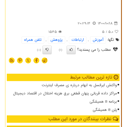
20:29:14
1400/10/18
1545
/ 5
5.0
تگها:
آموزش
,
ارتباطات
,
پژوهش
,
تلفن همراه
مطلب را می پسندید؟
(0)
(1)
X
تازه ترین مطالب مرتبط
واکنش ایرانسل به ابهام درباره ی مصرف اینترنت
مراکز داده قربانی پنهان قطعی برق هزینه اختلال در اقتصاد دیجیتال
برنامه B همیشگی
پلن B همیشگی
نظرات بینندگان در مورد این مطلب