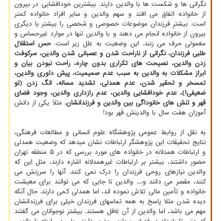
نگرانی ها و شکست ها با والدین دارند. بیشترین خودافشایی در بیرون
از خانواده اتفاق می افتد و سهم والدین و سایر افراد خانواده کمتر
است. بیشترِ فرزندان موضوعات خصوصی و شخصی را بیشتر با دیگری
بیرون از خانواده انجام می دهند و با والدین تنها در موارد غیرحساس و
معمولی حرف می زنند. این وضعیت به علل زیر است:
حس استقلال
طلبی فرزندان، نگرانی از ناراحت شدن و عصبانی شدن والدین، سرکوفت
زدن والدین، نصیحت های تکراری بدون چاره، راحت نبودن بیان و
ابراز مشکلات به والدین به سبب عدم صمیمیت، پیش داوری والدین،
تمسخر و تحقیر شدن، عدم همدلی، تشدید مساله، انگ زدن (تو
ضعیفی!)، عدم خودافشایی والدین، عدم رازداری والدین، وجود فضای
قهر و تنش های خانوداگی بین والدین و فرزندانشان.
مثلاً یکی از دانش
آموزان هفت سال با والدینش قهر بود!
به نقل از روابط عمومی پژوهشگاه علوم انسانی و مطالعات فرهنگی،
نتایج تحقیقات این پژوهشگر ارتباطات نشان میدهد که وضعیت همدلی
و ارتباطات همدلانه در خانواده های مورد بررسی که در ۵ منطقه تهران
حضور داشتند، بیشتر بر ارتباطات غیرهمدلانه اشاره دارند، مثل این که
والدین نیازهای روحی فرزندان را درک نمی کنند. آنها را سرزنش می
کنند، مقصر می دانند و.... والدین تا جایی که می توانند برای معیشت
خانواده و تأمین مالی تلاش نموده اند، اما همدلی کمی دارند. حال آنکه
دیده شدن مثلا پاسخ به همه تماسهای فرزندان خیلی برای فرزندانشان
مهم می باشد، اما والدین از آن غافل هستند. بیشتر نوجوانان می گفتند