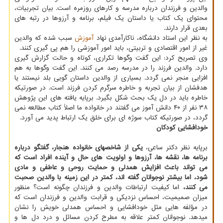
والدین و فرزندان درباره مدرسه و کارهای روزمره است. بیان تجربیات،
محتوای یک کتاب یا داستان یک فیلم، برنامه و آرزوها در رتبه های
بعدی قرار دارند.
به نظر این استاد دانشگاه، ناکارآمدی نهاد
آموزش
سبب شده که والدین
غیر از امور اقتصادی و تربیتی، باید امور آموزشی را هم پی گیری کنند.
وی تصریح کرد: این گفت وگوها تکراری، کوتاه و حالت گزارش گیری
دارد. والدین فرزند را در مدرسه رصد می کنند. این گفت وگوها به هم
افزایی منجر نمی گردد. بسیاری از والدین داستان گویی بلد نیستند یا
هدفشان از بیان تجربه و خاطره سرگرم کردن فرزند است. در صورتیکه
خاطره باید در دل یک بحث شکل بگیرد. برپایه یافته های این پژوهش
۳۸ نفر از ۴۰ دانش آموز می گفتند در خانواده ما اصلاً کتاب مطالعه نمی
گردد، در صورتیکه کتاب سوژه ای برای خلق یک ارتباط پدید می آورد.
خودافشایی کودکان
برپایه نظر دکتر ساعی،
یکی از شاخصهای خانواده هنجار، گفتگو درباره
برنامه ها، نقشه ها، آرزوها و اولویت های حال و آینده افراد است که
می تواند باعث افزایش همدلی و حمایت روحی و عاطفی و مادی
شود، اما بیشتر نوجوانان گفته اند، کمتر در این زمینه با والدین صحبت
می کنند،
اما کیفیت ارتباطات والدین و فرزندان چگونه است؟ منظور
میزان صمیمیت، احساس نزدیکی و قرابت والدین و فرزندان است که
در مؤلفه هایی مثل خودافشایی و احساس همدلی خویش را نشان
میدهد. نوجوانان کمتر علاقه به مطرح کردن مسائل و درد دل ها و