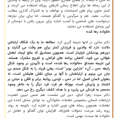
که حتی تا بامداد در فضای مجازی حضور دارند، ولی در رابطه با والدین
از این رسانه ها برای اطلاع رسانی کارهای روزانه استفاده می کردند و
کمتر حاوی پیام های احساسات و عواطف یا به اشتراک گذاری مطالب
جذاب، مفید، طنز و سرگرمی یا گفتگو هستند، اما برای بیان نیازها،
درخواست های شخصی یا کسب اجازه برای بیرون رفتن با دوستان از
این وسایل استفاده می نمایند.
خانواده رها شده
دکتر ساعی در انتها نتیجه گیری کرد:
مطالعه ما به یک شکاف ارتباطی
دلالت دارد که والدین و فرزندان کمتر برای هم وقت می گذارند و
دورهم بودنشان ناپایدار است. همچون مصادیق که مانع ایجاد تعامل
طولانی می شود، کاهش برنامه های فراغتی و تفریح مشترک هستند.
این نتیجه مصداق «خانواده رها شده» است و تأییدی بر وجود شکل
رابطه «من ـ آن» "مارتین بوبر" است، یعنی فرزند را به شکل جسم بی
جان می بینیم و ارتباطمان با آنها بر مبنای نقش هایشان است، نه
بعنوان انسان اصیل. اما در «من ـ تو»یی روابط برابر و افقی و مبتنی بر
اعتماد و پذیرش است. چونکه هر فرد، فرد دیگر را به خاطر وجود
منحصر به فردش می پذیرد و با هدف کشف دیگری رخ می دهد.
دکتر سیده زهرا اجاق، دبیر این نشست هم ضمن تبیین اهمیت
ارتباطات انسانی بخصوص تعاملات خانوادگی، به عوامل مختل کننده این
تعاملات همچون رسانه های نوین اشاره و اشاره کرد: باتوجه به روند
روبه رشد سرعت تحولات فناورانه، افزایش توان گفتگو و تعامل در
خانواده ها مبحث مهمی است.