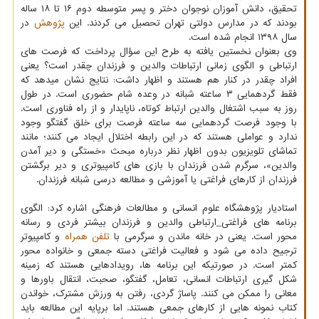
تحقیق، دانش آموزان نوجوان دختر و پسر متوسطه دوم ۱۶ تا ۱۸ ساله
بودند که در مدارس دولتی تهران تحصیل می کردند. این
پژوهش
در
سال ۱۳۹۸ انجام شده است.
وی بعنوان نخستین یافته به طرح این سؤال پرداخت که فرصت های
ارتباطی و الگوی زمانی ارتباطات والدین و فرزندان چقدر است؟ یعنی
افراد چقدر در کنار هم هستند و اظهار داشت: نتایج نشان میدهد که
فقط گردهمایی ۳ ساعته شبانه در وعده شام حضوری است. در طول
روز به سبب اشتغال والدین ارتباط کوتاه، ناپایدار و از راه فناوری است.
با وجود فرصت گردهمایی سه ساعته فرصت برای خلق گفتگو وجود
ندارد و عواملی هستند که در این رابطه اختلال ایجاد می کنند؛ مانند
تماشای تلویزیون بدون اظهار نظر درباره مبحث «خستگی و دیر آمدن
والدین»، سرگرم شدن فرزندان با بازی های کامپیوتری و دیر برگشتن
فرزندان از کارهای فراغتی یا آموزشی و مطالعه درسی شبانه فرزندان.
استادیار پژوهشگاه علوم انسانی و مطالعات فرهنگی اشاره کرد: الگوی
برنامه های فراغتی_ارتباطی والدین و فرزندان بیشتر فردی و رسانه
محور است. یعنی در خانه ماندن و سرگرمی با
تلفن همراه
و کامپیوتر
ترجیح داده می شود و فعالیت فراغتی دسته جمعی و خانواده محور
کمتر است. در صورتیکه این برنامه ها، رویدادهایی هستند که زمینه
شکل گیری ارتباطات انسانی، تعامل، گفتگو، صحبت، انتقال باورها و
معانی را ممکن می کنند. پاساژ گردی، رفتن به ورزش مشترک، خواندن
کتاب نمونه هایی از کارهای جمعی هستند. اما برپایه این مطالعه باید