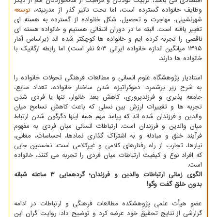
اقتصادی می باشد، تربیت کودکان و مراقبت از سالخوردگان هم از دیگر
وظایف خانواده گسترده است، اما تحت تاثیر گذر از مدرنیته،
توسعه
شهرنشینی، مهاجرت و تحصیل، شکل خانواده از گسترده به هسته ای
تغییر یافته است. البته ما در دوران انتقالی هستیم و خانواده هسته ای
ناقصی را تجربه کرده ایم و خانواده ها کوچکتر شده اند (براساس آمار
۱۳۹۵ میانگین اندازه خانواده ایرانی ۵/۳ نفر است) اما رابطه ارگانیک با
خانواده ها دارند.
استادیار پژوهشگاه علوم انسانی و مطالعات فرهنگی تحولات خانواده را
به شرح زیر برشمرد: دموکراتیزه شدن ساختار خانواده، تعداد منابع،
جامعه پذیری و فرزندپروری، کاهش بعد خانوار، تنها یا فردی شدن
تجربه ها و تغییرات ارزش بین نسلی که باعث کاهش تسامح میان
والدین و فرزندان شده اند که پیامد مهم همه اینها دگرگون شدن ارتباط
میان والدین و فرزندان است. ارتباطات انسانی میان فردی به مفهوم
فرآیند خلق و مبادله و به اشتراک گذاری نمادها، احساسات، معانی،
نیازها، تجارب از راه رفتارهای کلامی و غیرکلامی است. نخستین جایی
که افراد نوع و کیفیت ارتباطات میان فردی را تجربه می کنند، خانواده
است.
الگوی زمانی ارتباطات والدین و فرزندان؛ گردهمایی ۳ ساعته شبانه
بدون خلق گفت وگو!
عضو هیأت علمی پژوهشکده مطالعات فرهنگی و ارتباطات در ادامه
گزارشی از نتایج تحقیق خود عرضه کرد و توضیح داد: روایت گران این