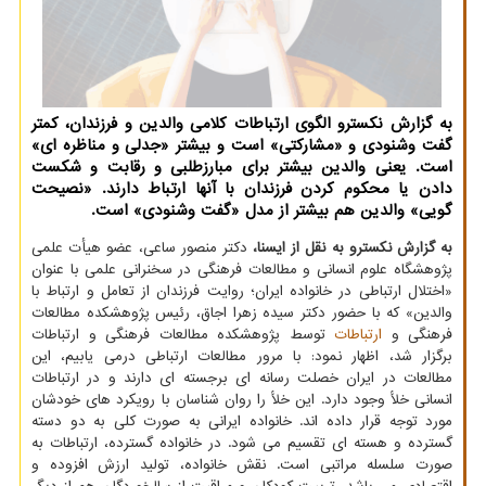
به گزارش نکسترو الگوی ارتباطات کلامی والدین و فرزندان، کمتر
گفت وشنودی و «مشارکتی» است و بیشتر «جدلی و مناظره ای»
است. یعنی والدین بیشتر برای مبارزطلبی و رقابت و شکست
دادن یا محکوم کردن فرزندان با آنها ارتباط دارند. «نصیحت
گویی» والدین هم بیشتر از مدل «گفت وشنودی» است.
به گزارش نکسترو به نقل از ایسنا،
دکتر منصور ساعی، عضو هیأت علمی
پژوهشگاه علوم انسانی و مطالعات فرهنگی در سخنرانی علمی با عنوان
«اختلال ارتباطی در خانواده ایران؛ روایت فرزندان از تعامل و ارتباط با
والدین» که با حضور دکتر سیده زهرا اجاق، رئیس پژوهشکده مطالعات
فرهنگی و
ارتباطات
توسط پژوهشکده مطالعات فرهنگی و ارتباطات
برگزار شد، اظهار نمود: با مرور مطالعات ارتباطی درمی یابیم، این
مطالعات در ایران خصلت رسانه ای برجسته ای دارند و در ارتباطات
انسانی خلأ وجود دارد. این خلأ را روان شناسان با رویکرد های خودشان
مورد توجه قرار داده اند. خانواده ایرانی به صورت کلی به دو دسته
گسترده و هسته ای تقسیم می شود. در خانواده گسترده، ارتباطات به
صورت سلسله مراتبی است. نقش خانواده، تولید ارزش افزوده و