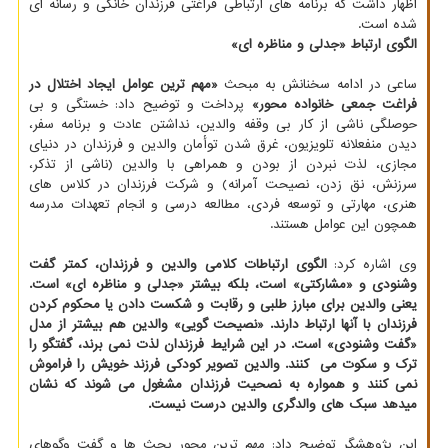
اظهار داشت که برنامه های ارتباطی فراغتی فرزندان خانگی و رسانه ای
شده است.
الگوی ارتباط «جدلی و مناظره ای»
ساعی در ادامه سخنانش به مبحث
«مهم ترین عوامل ایجاد اختلال در
فراغت جمعی خانواده محور»
پرداخت و توضیح داد: خستگی و بی
حوصلگی ناشی از کار بی وقفه والدین، نداشتن عادت و برنامه سفر،
دیدن منفعلانه تلویزیون، غرق شدن توأمان والدین و فرزندان در دنیای
مجازی، لذت نبردن از بودن و همراهی با والدین (ناشی از تذکر،
سرزنش، نق زدن، نصیحت آمرانه) و شرکت فرزندان در کلاس های
هنری، مهارتی و توسعه فردی، مطالعه درسی و انجام تعهدات مدرسه
همچون این عوامل هستند.
وی اشاره کرد:
الگوی ارتباطات کلامی والدین و فرزندان، کمتر گفت
وشنودی و «مشارکتی» است، بلکه بیشتر «جدلی و مناظره ای» است.
یعنی والدین برای مبارز طلبی و رقابت و شکست دادن یا محکوم کردن
فرزندان با آنها ارتباط دارند. «نصیحت گویی» والدین هم بیشتر از مدل
«گفت وشنودی» است. در این شرایط فرزندان لذت نمی برند، گفتگو را
ترک و سکوت می ‍ کنند. والدین تصویر کودکی فرزند خویش را فراموش
نمی کنند و همواره به نصحیت فرزندان مشغول می شوند که نشان
میدهد سبک های والدگری والدین درست نیست.
این پژوهشگر توضیح داد: مهم ترین محور بحث ها و گفت وگوهای