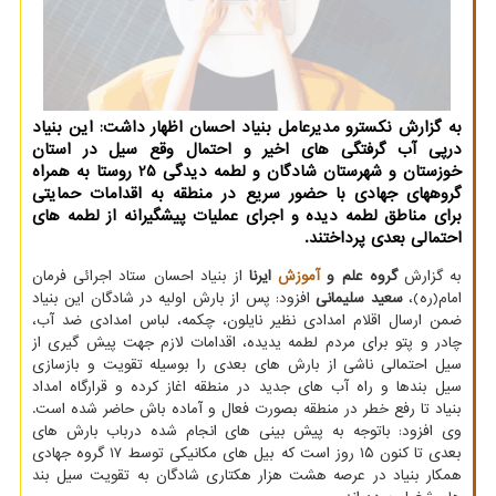
به گزارش نکسترو مدیرعامل بنیاد احسان اظهار داشت: این بنیاد
درپی آب گرفتگی های اخیر و احتمال وقع سیل در استان
خوزستان و شهرستان شادگان و لطمه دیدگی 25 روستا به همراه
گروههای جهادی با حضور سریع در منطقه به اقدامات حمایتی
برای مناطق لطمه دیده و اجرای عملیات پیشگیرانه از لطمه های
احتمالی بعدی پرداختند.
به گزارش
گروه علم و
آموزش
ایرنا
از بنیاد احسان ستاد اجرائی فرمان
امام(ره)،
سعید سلیمانی
افزود: پس از بارش اولیه در شادگان این بنیاد
ضمن ارسال اقلام امدادی نظیر نایلون، چکمه، لباس امدادی ضد آب،
چادر و پتو برای مردم لطمه یدیده، اقدامات لازم جهت پیش گیری از
سیل احتمالی ناشی از بارش های بعدی را بوسیله تقویت و بازسازی
سیل بندها و راه آب های جدید در منطقه اغاز کرده و قرارگاه امداد
بنیاد تا رفع خطر در منطقه بصورت فعال و آماده باش حاضر شده است.
وی افزود: باتوجه به پیش بینی های انجام شده درباب بارش های
بعدی تا کنون ۱۵ روز است که بیل های مکانیکی توسط ۱۷ گروه جهادی
همکار بنیاد در عرصه هشت هزار هکتاری شادگان به تقویت سیل بند