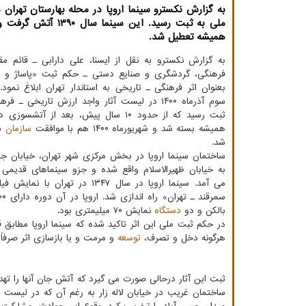
به گزارش نکسترو سینما اروپا در محله بهارستان تهران د
ملی به ثبت رسید. این سینما سا
همیشه تعطیل شد.
به گزارش نکسترو به نقل از ایسنا، علی دارابی ـ قائم مق
فرهنگی، گردشگری و صنایع دستی ـ حکم ثبت «پاساژ و سین
بعنوان اثر فرهنگی ـ تاریخی به استاندار تهران ابلاغ نمود.
سوم آذرماه ۱۴۰۰ در لیست آثار واجد ارزش تاریخی ـ 
ثبت رسید که از حدود ۱۰ سال پیش، بعد از آتش
همیشه بسته شد و شهریورماه ۱۴۰۰ هم با موافقت
سازمان
سی
شد.
ساختمان سینما اروپا در بخش مرکزی شهر تهران، خیابان ج
به خیابان ظهیرالاسلام واقع شده و جزو سینماهای قدیمی 
می آمد. سینما اروپا در سال ۱۳۴۷ در تهران 
بالکن و دو
دستگاه
نمایش ۷۰ میلیمتری بود.
در حکم ثبت ملی این اثر تاکید شده که سینما اروپا مطاب
هرگونه دخل و تصرف،
توسعه
و مرمت و یا بازسازی اثر صرفاً 
ثبت این آثار درحالی صورت می گیرد که آتش جان آنها را تهدی