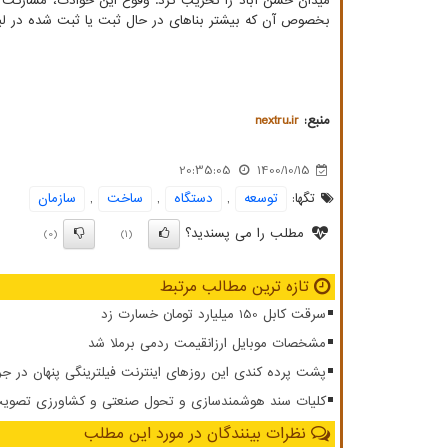
میدان حسن آباد را تخریب کرد. وقوع این حوادث، مشارکت شه
بخصوص آن که بیشتر بناهای در حال ثبت یا ثبت شده در لیست 
منبع:
nextru.ir
20:35:05
1400/10/15
تگها:
توسعه
,
دستگاه
,
ساخت
,
سازمان
مطلب را می پسندید؟
(0)
(1)
تازه ترین مطالب مرتبط
سرقت کابل 150 میلیارد تومان خسارت زد
مشخصات موبایل ارزانقیمت ردمی برملا شد
پشت پرده کندی این روزهای اینترنت فیلترینگی پنهان در ج
کلیات سند هوشمندسازی و تحول صنعتی و کشاورزی تصویب
نظرات بینندگان در مورد این مطلب