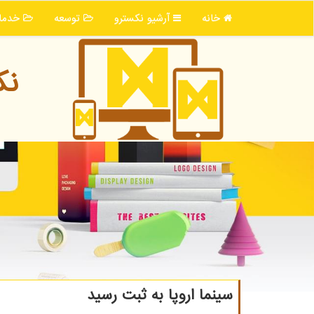
خانه
آرشیو نكسترو
توسعه
خدما
نك
سینما اروپا به ثبت رسید