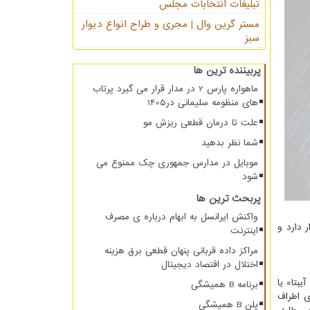
تبلیغات انتخابات مجلس
مستر گرین وال | مجری و طراح انواع دیوار
سبز
پربیننده ترین ها
ماهواره پارس 2 در مدار قرار می گیرد پرتاب
های منظومه سلیمانی در1405
علت تا درمان قطعی ریزش مو
شما نظر بدهید
موبایل در مدارس جمهوری چک ممنوع می
شود
پربحث ترین ها
واکنش ایرانسل به ابهام درباره ی مصرف
 دارد و
اینترنت
مراکز داده قربانی پنهان قطعی برق هزینه
اختلال در اقتصاد دیجیتال
بتا» یا
برنامه B همیشگی
خت، یا آتشسوزی سال ۹۸ که ساختمان های اطراف
پلن B همیشگی