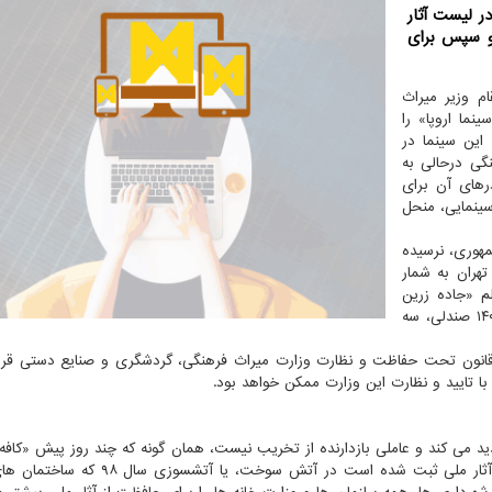
ر لیست آثار
ل ۱۳۹۰ آتش گرفت و سپس برای
ام وزیر میراث
ما اروپا» را
 این سینما در
فرهنگی درحالی به
سوزی درهای آن برای
نمایی، منحل
مهوری، نرسیده
تهران به شمار
با نمایش فیلم «جاده زرین
سمرقند ـ تهران» راه اندازی شد. اروپا در آن دوره دارای ۱۴۰۰ صندلی، سه
ق قانون تحت حفاظت و نظارت وزارت میراث فرهنگی، گردشگری و صنایع دستی قرار
با تایید و نظارت این وزارت ممکن خواهد بود.
د می کند و عاملی بازدارنده از تخریب نیست، همان گونه که چند روز پیش «کافه آی
ساختمان غریب در خیابان لاله زار به رغم آن که در لیست آثار ملی ثبت شده است در آتش سو