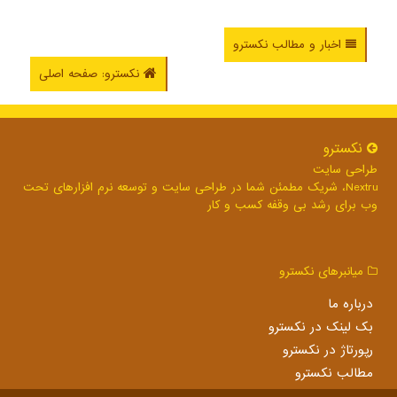
اخبار و مطالب نکسترو
نکسترو: صفحه اصلی
نكسترو
طراحی سایت
Nextru، شریک مطمئن شما در طراحی سایت و توسعه نرم افزارهای تحت
وب برای رشد بی وقفه کسب و کار
میانبرهای نكسترو
درباره ما
بک لینک در نكسترو
رپورتاژ در نكسترو
مطالب نكسترو