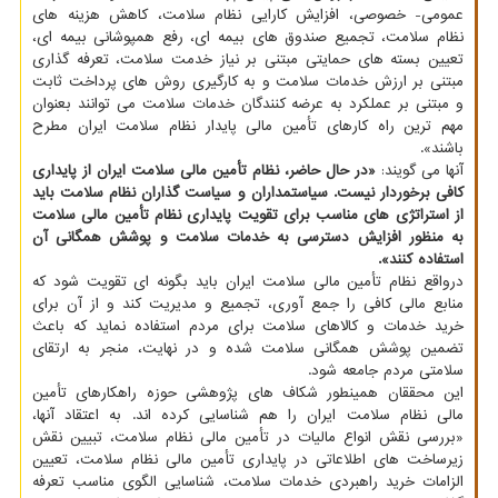
عمومی- خصوصی، افزایش کارایی نظام سلامت، کاهش هزینه های
نظام سلامت، تجمیع صندوق های بیمه ای، رفع همپوشانی بیمه ای،
تعیین بسته های حمایتی مبتنی بر نیاز خدمت سلامت، تعرفه گذاری
مبتنی بر ارزش خدمات سلامت و به کارگیری روش های پرداخت ثابت
و مبتنی بر عملکرد به عرضه کنندگان خدمات سلامت می توانند بعنوان
مهم ترین راه کارهای تأمین مالی پایدار نظام سلامت ایران مطرح
باشند».
آنها می گویند:
«در حال حاضر، نظام تأمین مالی سلامت ایران از پایداری
کافی برخوردار نیست. سیاستمداران و سیاست گذاران نظام سلامت باید
از استراتژی های مناسب برای تقویت پایداری نظام تأمین مالی سلامت
به منظور افزایش دسترسی به خدمات سلامت و پوشش همگانی آن
استفاده کنند».
درواقع نظام تأمین مالی سلامت ایران باید بگونه ای تقویت شود که
منابع مالی کافی را جمع آوری، تجمیع و مدیریت کند و از آن برای
خرید خدمات و کالاهای سلامت برای مردم استفاده نماید که باعث
تضمین پوشش همگانی سلامت شده و در نهایت، منجر به ارتقای
سلامتی مردم جامعه شود.
این محققان همینطور شکاف های پژوهشی حوزه راهکارهای تأمین
مالی نظام سلامت ایران را هم شناسایی کرده اند. به اعتقاد آنها،
«بررسی نقش انواع مالیات در تأمین مالی نظام سلامت، تبیین نقش
زیرساخت های اطلاعاتی در پایداری تأمین مالی نظام سلامت، تعیین
الزامات خرید راهبردی خدمات سلامت، شناسایی الگوی مناسب تعرفه