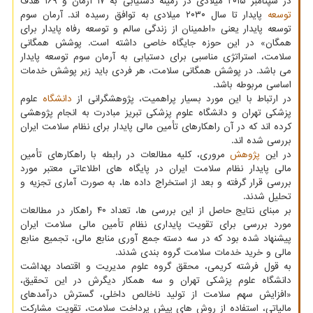
در سپتامبر ۲۰۱۵ میلادی در زمینه دستیابی به ۱۷ آرمان و ۱۶۹ هدف
توسعه
پایدار تا سال ۲۰۳۰ میلادی به توافق رسیده اند. آرمان سوم
توسعه پایدار یعنی «اطمینان از زندگی سالم و توسعه رفاه پایدار برای
همگان» در این حوزه جایگاه خاصی داشته است. پوشش همگانی
سلامت، استراتژی مناسبی برای دستیابی به آرمان سوم توسعه پایدار
می باشد. در پوشش همگانی سلامت، هر فردی باید زیر پوشش خدمات
اساسی مربوطه باشد.
در ارتباط با این مورد بسیار پراهمیت، پژوهشگرانی از
دانشگاه
علوم
پزشکی تهران و دانشگاه علوم پزشکی تبریز مبادرت به انجام پژوهشی
کرده اند که در آن راهکارهای تأمین مالی پایدار برای نظام سلامت ایران
بررسی شده اند.
در این
پژوهش
مروری، کلیه مطالعات در رابطه با راهکارهای تأمین
مالی پایدار نظام سلامت ایران در پایگاه های اطلاعاتی معتبر مورد
بررسی قرار گرفته و بعد از استخراج داده ها، به صورت آماری تجزیه و
تحلیل شدند.
بر مبنای نتایج حاصل از این بررسی ها، تعداد ۴۰ راهکار در مطالعات
مورد بررسی برای تقویت پایداری نظام تأمین مالی سلامت ایران
پیشنهاد شده بود که در سه دسته جمع آوری منابع مالی، تجمیع منابع
مالی و خرید خدمات سلامت گروه بندی شدند.
به قول فرشته کریمی، محقق گروه علوم مدیریت و اقتصاد بهداشت
دانشگاه علوم پزشکی تهران و سه همکار دیگرش در این تحقیق،
«افزایش سهم سلامت از تولید ناخالص داخلی، گسترش درآمدهای
مالیاتی، استفاده از روش های پیش پرداخت سلامت، تقویت مشارکت