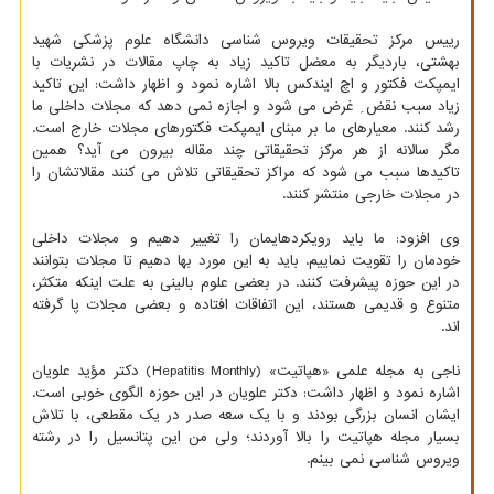
رییس مرکز تحقیقات ویروس شناسی دانشگاه علوم پزشکی شهید
بهشتی، باردیگر به معضل تاکید زیاد به چاپ مقالات در نشریات با
ایمپکت فکتور و اچ ایندکس بالا اشاره نمود و اظهار داشت: این تاکید
زیاد سبب نقض ِ غرض می شود و اجازه نمی دهد که مجلات داخلی ما
رشد کنند. معیارهای ما بر مبنای ایمپکت فکتورهای مجلات خارج است.
مگر سالانه از هر مرکز تحقیقاتی چند مقاله بیرون می آید؟ همین
تاکیدها سبب می شود که مراکز تحقیقاتی تلاش می کنند مقالاتشان را
در مجلات خارجی منتشر کنند.
وی افزود: ما باید رویکردهایمان را تغییر دهیم و مجلات داخلی
خودمان را تقویت نماییم. باید به این مورد بها دهیم تا مجلات بتوانند
در این حوزه پیشرفت کنند. در بعضی علوم بالینی به علت اینکه متکثر،
متنوع و قدیمی هستند، این اتفاقات افتاده و بعضی مجلات پا گرفته
اند.
ناجی به مجله علمی «هپاتیت» (Hepatitis Monthly) دکتر مؤید علویان
اشاره نمود و اظهار داشت: دکتر علویان در این حوزه الگوی خوبی است.
ایشان انسان بزرگی بودند و با یک سعه صدر در یک مقطعی، با تلاش
بسیار مجله هپاتیت را بالا آوردند؛ ولی من این پتانسیل را در رشته
ویروس شناسی نمی بینم.