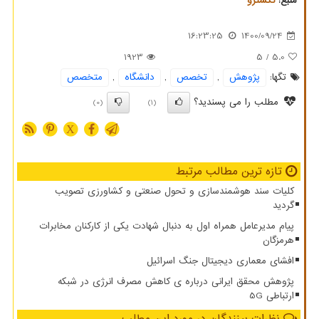
منبع:
نكسترو
16:23:25
1400/09/24
1923
/ 5
5.0
تگها:
پژوهش
,
تخصص
,
دانشگاه
,
متخصص
مطلب را می پسندید؟
(0)
(1)
X
تازه ترین مطالب مرتبط
کلیات سند هوشمندسازی و تحول صنعتی و کشاورزی تصویب
گردید
پیام مدیرعامل همراه اول به دنبال شهادت یکی از کارکنان مخابرات
هرمزگان
افشای معماری دیجیتال جنگ اسرائیل
پژوهش محقق ایرانی درباره ی کاهش مصرف انرژی در شبکه
ارتباطی 5G
نظرات بینندگان در مورد این مطلب