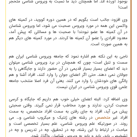
بوجود آورده اند. اما همچنان دید ما نسبت به ویروس شناسی متحجر
است!
وی افزود: جالب است بگویم که در همین دوره کووید، در کمیته های
واکسن این همه در مورد ویروس صحبت می شود، اما ویروس شناسان
در آن کمیته ها عضو نبودند! با صحبت ها و مسائلی که پیش آمد،
معدود افرادی را عضو آن کمیته ها کردند. در مورد کمیته های دیگر هم
به همین صورت است.
ناجی به این نکته هم اشاره نمود که جامعه ویروس شناسی ایران هم
سست و تنبل است؛ چون که همچنان در برد ویروس شناسی میتوان
دید که اعضای بسیار بسیار قدیمی در آن حضور دارند و جایگاهی را به
جوانان نمی دهند. حتی اگر اعضای جوان را وارد کنند، افراد آشنا و هم
پالگی های خودشان را وارد می کنند. یعنی آن فرد اصلا منتخب جامعه
علمی قوی ویروس شناسی در ایران نیست.
وی اضافه کرد: البته اعضای خیلی خوب هم داریم که جایگاه و کرسی
صحبت کردن، ندارند و مورد مخاطب قرار نمی گیرند. وقتی صحبتی
پیش می آید، افراد به جای رفتن به سمت افراد متخصص، به سمت
افراد غیر
متخصص
در رشته های ژنتیک و میکروب شناسی و... می
روند. در صورتیکه علم ویروس شناسی، علم بسیار تخصصی است و
مباحث در ارتباط با این رشته، چه در تحقیق، چه در تدریس و چه در
تشخیص، باید، باید و باید به ویروس شناسان واگذار شود.