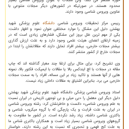
حوزه منتشر می کنند؛ ولی مجلات با عنوان ویروس شناسی بسیار
محدود هستند. در صورتیکه در کشورهای دیگر مجلات متنوعی با
عناوین ویروس شناسی وجود دارند.
رییس مرکز تحقیقات ویروس شناسی
دانشگاه
علوم پزشکی شهید
بهشتی دلیل این مشکل را موارد مختلفی عنوان نمود و اظهار داشت:
یکی از مهم ترین علل بروز این مشکل، فشارهای زیادی است که در
زمینه ارتقای اعضای هیئت علمی وجود دارد و به علت ارزش گذاری
بیشتر مجلات خارجی، بیشتر افراد تمایل دارند که مقالاتشان را ابتدا در
مجلات خارج از کشور منتشر کنند.
وی تشریح کرد: برای مثال برای ارتقا چند معیار گذاشته اند که چاپ
مقاله در مجلات با اچ ایندکس بالا یا مقالات با ایمپکت فکتور بالا، نمونه
هایی از آنها هستند و تاکید زیاد بر این مساله، افراد را به سمت مجلات
خارجی می برد. بنابراین اشتیاق به مقالات داخلی زیاد نیست.
استاد ویروس شناسی پزشکی دانشگاه شهید علوم پزشکی شهید بهشتی
دلیل دیگر این معضل را «بی میلی و بی توجهی تاریخی در ایران نسبت
به علم ویروس شناسی» دانست و خاطرنشان کرد: رشته ویروس شناسی
در ایران به علت قرابت و یک پارچگی که با گروه میکروب شناسی و
باکتری شناسی داشته، زیاد رشد نکرده است. در کشور ما مقاومت به
گروههای ویروس شناسی بسیار زیاد است و همکاران باکتری شناس ما
به علت کج فهمی و تحجری که نسبت به این رشته دارند، خواستار