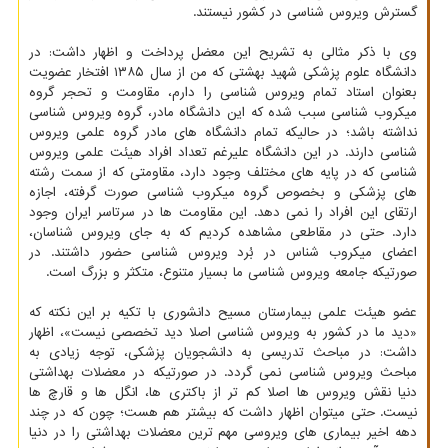
گسترش ویروس شناسی در کشور نیستند.
وی با ذکر مثالی به تشریح این معضل پرداخت و اظهار داشت: در
دانشگاه علوم پزشکی شهید بهشتی که من از سال ۱۳۸۵ افتخار عضویت
بعنوان استاد تمام ویروس شناسی را دارم، مقاومت و تحجر گروه
میکروب شناسی سبب شده که این دانشگاه مادر، گروه ویروس شناسی
نداشته باشد؛ در حالیکه تمام دانشگاه های مادر گروه علمی ویروس
شناسی دارند. در این دانشگاه علیرغم تعداد افراد هیئت علمی ویروس
شناسی که در پایه های مختلف وجود دارد، مقاومتی که از سمت رشته
های پزشکی و بخصوص گروه میکروب شناسی صورت گرفته، اجازه
ارتقای این افراد را نمی دهد. این مقاومت ها در سرتاسر ایران وجود
دارد. حتی در مقاطعی مشاهده کردیم که به جای ویروس شناسان،
اعضای میکروب شناس در بُرد ویروس شناسی حضور داشتند. در
صورتیکه جامعه ویروس شناسی ما بسیار متنوع، متکثر و بزرگ است.
عضو هیئت علمی بیمارستان مسیح دانشوری با تکیه بر این نکته که
«دید ما در کشور به ویروس شناسی اصلا دید تخصصی نیست»، اظهار
داشت: در مباحث تدریسی به دانشجویان پزشکی، توجه زیادی به
مباحث ویروس شناسی نمی گردد. در صورتیکه در معضلات بهداشتی
دنیا نقش ویروس ها اصلا کم تر از باکتری ها، انگل ها و قارچ ها
نیست. حتی میتوان اظهار داشت که بیشتر هم هست؛ چون که در چند
دهه اخیر بیماری های ویروسی مهم ترین معضلات بهداشتی را در دنیا