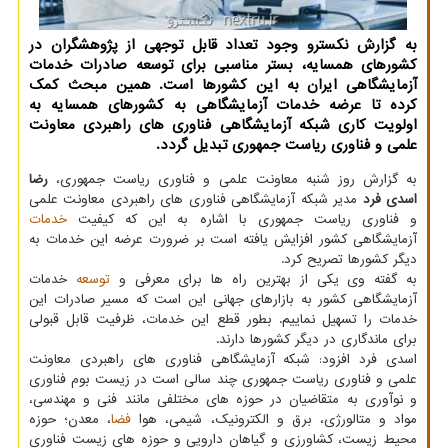
به گزارش نكسترو وجود تعداد قابل توجهی از پژوهشگران در
كشورهای همسایه، بستر مناسبی برای توسعه صادرات خدمات
آزمایشگاهی ایران به این كشورها است. همین مبحث كمك
كرده تا عرضه خدمات آزمایشگاهی به كشورهای همسایه به
اولویت كاری شبكه آزمایشگاهی فناوری های راهبردی معاونت
علمی و فناوری ریاست جمهوری تبدیل گردد.
به گزارش روز شنبه معاونت علمی و فناوری ریاست جمهوری،
رضا
اسدی فرد
مدیر شبکه آزمایشگاهی فناوری های راهبردی معاونت علمی
و فناوری ریاست جمهوری با اشاره به این که کیفیت
خدمات
آزمایشگاهی کشور افزایش یافته است بر ضرورت عرضه این خدمات به
دیگر کشورها تصریح کرد.
به گفته وی یکی از بهترین راه ها برای معرفی و
توسعه
خدمات
آزمایشگاهی کشور به بازارهای جهانی این است که مسیر صادرات این
خدمات را تسهیل نماییم. بطور قطع این خدمات، ظرفیت قابل قبولی
برای ماندگاری در دیگر کشورها دارند.
اسدی فرد افزود: شبکه آزمایشگاهی فناوری های راهبردی معاونت
علمی و فناوری ریاست جمهوری چند سالی است در زیست بوم فناوری
و نوآوری به متقاضیان در حوزه های مختلفی مانند فنی و مهندسی،
مواد و متالورژی، برق و الکترونیک، شیمی، هوا
فضا
، معدن؛ حوزه
محیط زیست، کشاورزی و گیاهان دارویی و حوزه های زیست فناوری