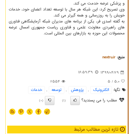
و پزشکی عرضه خدمت می کند.
وی تصریح کرد: این شبکه هر سال با توسعه تعداد اعضای خود، خدمات
خویش را به روزرسانی و همه گیرتر می کند.
به گفته اسدی فر، یکی از برنامه های مدیران شبکه آزمایشگاهی فناوری
های راهبردی معاونت علمی و فناوری ریاست جمهوری امسال عرضه
محصولات این حوزه به بازارهای بین المللی است.
منبع:
nextru.ir
16:59:39
1399/04/29
2554
/ 5
5.0
تگها:
الكترونیك
,
پژوهش
,
توسعه
,
خدمات
مطلب را می پسندید؟
(0)
(1)
X
تازه ترین مطالب مرتبط