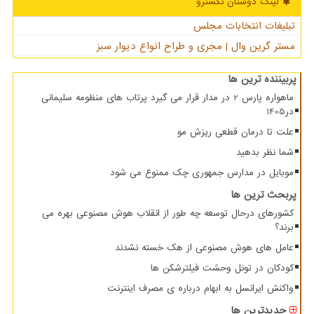
لینک دوستان نكسترو
تبلیغات انتخابات مجلس
مستر گرین وال | مجری و طراح انواع دیوار سبز
پربیننده ترین ها
ماهواره پارس 2 در مدار قرار می گیرد پرتاب های منظومه سلیمانی
در1405
علت تا درمان قطعی ریزش مو
شما نظر بدهید
موبایل در مدارس جمهوری چک ممنوع می شود
پربحث ترین ها
کشورهای درحال توسعه چه طور از انقلاب هوش مصنوعی بهره می
برند؟
عامل های هوش مصنوعی از هک خسته نشدند
کودکان در تونل وحشت فیلترشکن ها
واکنش ایرانسل به ابهام درباره ی مصرف اینترنت
جدیدترین ها