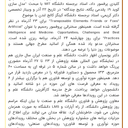
کلیدی پرفسور داد، استاد برجسته دانشگاه MIT با مبحث "مدل سازی
کوید ۱۹: پاندمی یگانه، نتایج چندگانه" در تاریخ ۲۲ آذر و وبینار تخصصی
دکتر کریمی، استاد برجسته دانشگاه کینگز کالج لندن با موضوع
"Transposable Elements: Friends or Foes" برای ۲۳ آذرماه در نظر
گرفته شده است. همینطور سخنرانی پروفسور رحمیم با عنوان "Artificial
Intelligence and Medicine: Opportunities، Challenges and Best
Practices" برای روز چهارشنبه ۲۴ آذرماه، برنامه ریزی شده است.
سخنرانان مدعو یاد شده همگی از اساتید مطرح جهانی هستند و
موضوعات روز دنیا را عرضه می دهند.
دکتر یونسیان اظهار داشت: دانشگاه علم و صنعت ایران سال جاری هم
در نمایشگاه بین المللی هفته پژوهش از ۲۳ تا ۲۷ آذرماه حضوری
پررنگ خواهد داشت و در سالن شماره ۵ در غرفه ای به مساحت ۶۰
مترمربع، ۱۳۳ محصول و دستاورد فناورانه را در معرض بازدید قرار می
دهد. همینطور حوزه نوآوری و توسعه فناوری هم با برگزاری بیشتر از ۶
رویداد به معرفی فرصت های این حوزه در دو شاخه اساتید و
دانشجویان خواهد پرداخت. طرح مدرسه کارآفرینی دانشگاه علم و
صنعت در این رویدادها معرفی خواهد شد.
معاون پژوهش و فناوری دانشگاه علم و صنعت با بیان اینکه مراسم
روز پژوهش دانشگاه، از راه آپارات و LMS دانشگاه به صورت همزمان
پخش می شود، خاطرنشان کرد: علاقه مندان می توانند برای اطلاع از
جزئیات برنامه های جشنواره پژوهش در بخش های مختلف رویدادهای
حوزه نوآوری و توسعه فناوری؛ رویدادهای صنعتی؛ رویدادهای