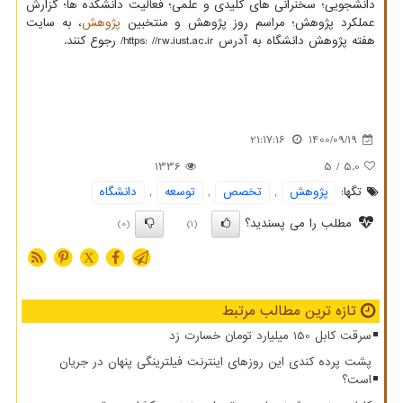
دانشجویی؛ سخنرانی های کلیدی و علمی؛ فعالیت دانشکده ها؛ گزارش
عملکرد پژوهش؛ مراسم روز پژوهش و منتخبین
پژوهش
، به سایت
هفته پژوهش دانشگاه به آدرس https: //rw.iust.ac.ir/ رجوع کنند.
21:17:16
1400/09/19
1336
/ 5
5.0
تگها:
پژوهش
,
تخصص
,
توسعه
,
دانشگاه
مطلب را می پسندید؟
(0)
(1)
X
تازه ترین مطالب مرتبط
سرقت کابل 150 میلیارد تومان خسارت زد
پشت پرده کندی این روزهای اینترنت فیلترینگی پنهان در جریان
است؟