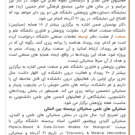
فعالیتهای قابل تقدیر و کارشناسان نمونه تقدیر می شوند. در کنار این
مراسم و در سالن های جانبی مجتمع فرهنگی امام خمینی (ره) هم
نمایشگاه دستاوردهای پژوهشی دانشگاه طی دو روز دایر خواهد بود که
افتتاح این نمایشگاه، در روز ۲۱ آذرماه انجام می شود.
دکتر یونسیان ضمن اشاره به برگزاری بیشتر از ۱۸ همایه (سیناپس)
دانشگاه-صنعت، اضافه کرد: معاونت پژوهش و فناوری دانشگاه علم و
صنعت
از هشت دفتر
توسعه
تعاملات صنعتی دانشگاه درخواست کرده
است هر کدام، چند رویداد هدفمند را برنامه ریزی کنند، بگونه ای که در
انتها هر رویداد، ارتباط اساتید و آن صنعت برقرار و رویداد، منجر به
پروژه شود. هدف این رویدادها در واقع، ایجاد همایه های صنعتی است
و هدف از آن صرفاً سخنرانی نیست.
معاون پژوهش و فناوری دانشگاه علم و صنعت ضمن اشاره به برگزاری
بیشتر از ۷۰ رویداد و فعالیت درون دانشکده ای، اظهار داشت: سال
جاری برای اولین بار، فعالیتهای درون دانشکده ای قابل ملاحظه ای را
داریم و هر دانشکده، برنامه های خاص خویش را در چارچوب وبینار و
سخنرانی تخصصی برنامه ریزی می کند. همینطور در بخش رویدادهای
دانشجویی، نمایشگاهی از فعالیتهای انجمن های علمی دانشجویی به
مناسبت هفته پژوهش برگزار می شود.
سخنرانی های علمی سخنرانان برجسته بین المللی
وی تصریح کرد: سال جاری در بخش سخنرانی های علمی و کلیدی،
سخنرانی کلیدی پروفسور کاظمی، استاد برجسته دانشگاه برکلی با
مبحث "Physics-Based & Data-Driven Models for Biological
Discovery & Medical Intervention" در تاریخ ۲۱ آذرماه و سخنرانی