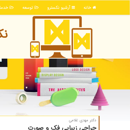
خانه
آرشیو نكسترو
توسعه
خدما
نك
دکتر مهدی غلامی
جراحی زیبایی فک و صورت