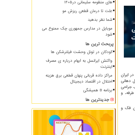
های منظومه سلیمانی در1405
علت تا درمان قطعی ریزش مو
شما نظر بدهید
موبایل در مدارس جمهوری چک ممنوع می
شود
پربحث ترین ها
کودکان در تونل وحشت فیلترشکن ها
واکنش ایرانسل به ابهام درباره ی مصرف
اینترنت
ر ایران
مراکز داده قربانی پنهان قطعی برق هزینه
ی داخل دهانی
اختلال در اقتصاد دیجیتال
، جراحی
برنامه B همیشگی
رفه، و
جدیدترین ها
ن فک و