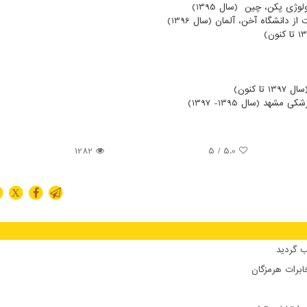
ژی پکن، چین (سال 1395)
نشگاه آخن، آلمان (سال 1396)
کنون)
 (سال 1395- 1397)
1282
/ 5
5.0
X
 گردید
ابرات هرمزگان