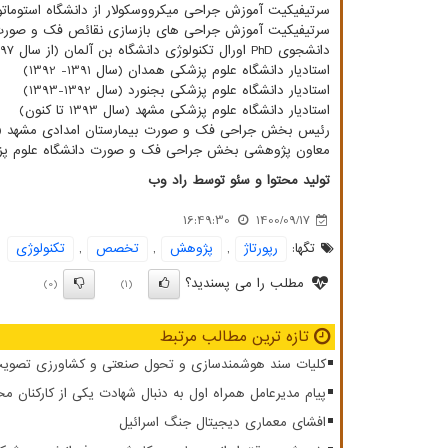
سرتیفیکیت آموزش جراحی میکرووسکولار از دانشگاه استوماتولو
سرتیفیکیت آموزش جراحی های بازسازی نقائص فک و صورت از دا
دانشجوی
PhD
اورال تکنولوژی دانشگاه بن آلمان (از سال 1397 تا کنون)
استادیار دانشگاه علوم پزشکی همدان (سال 1391- 1392)
استادیار دانشگاه علوم پزشکی بجنورد (سال 1392-1393)
استادیار دانشگاه علوم پزشکی مشهد (سال 1393 تا کنون)
رئیس بخش جراحی فک و صورت بیمارستان امدادی مشهد (سال 1397 تا 
معاون پژوهشی بخش جراحی فک و صورت دانشگاه علوم پزشکی مشهد
تولید محتوا و سئو توسط راد وب
16:49:30
1400/09/17
تگها:
رپورتاژ
,
پژوهش
,
تخصص
,
تكنولوژی
مطلب را می پسندید؟
(0)
(1)
تازه ترین مطالب مرتبط
کلیات سند هوشمندسازی و تحول صنعتی و کشاورزی تصویب
پیام مدیرعامل همراه اول به دنبال شهادت یکی از کارکنان مخ
افشای معماری دیجیتال جنگ اسرائیل