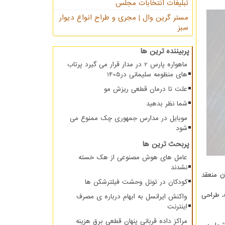
تبلیغات انتخابات مجلس
مستر گرین وال | مجری و طراح انواع دیوار
سبز
پربیننده ترین ها
ماهواره پارس 2 در مدار قرار می گیرد پرتاب
های منظومه سلیمانی در1405
علت تا درمان قطعی ریزش مو
شما نظر بدهید
موبایل در مدارس جمهوری چک ممنوع می
شود
پربحث ترین ها
عامل های هوش مصنوعی از هک خسته
نشدند
ید در ۷ استان را با اعتبار کل ۲۵۶.۴ میلیارد تومان منعقد
کودکان در تونل وحشت فیلترشکن ها
، طراحی
واکنش ایرانسل به ابهام درباره ی مصرف
اینترنت
مراکز داده قربانی پنهان قطعی برق هزینه