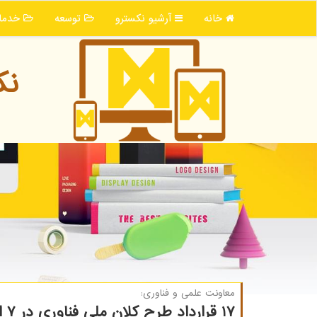
خانه
آرشیو نكسترو
توسعه
خدما
نك
معاونت علمی و فناوری:
17 قرارداد طرح کلان ملی فناوری در 7 استان منعقد شد