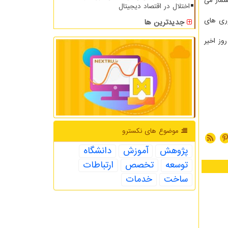
گر از اقدامات این مرکزی در ۱۰۰ روز اخیر بشمار می
اختلال در اقتصاد دیجیتال
وری های
جدیدترین ها
اک برای اولین موتورسیکلت چهارچرخ برقی تمام ایرانی یوز نیز از دیگر اقداماتی است که مرکز طرح های کلان ملی فناوری طی ۱۰۰ روز اخیر
موضوع های نكسترو
پژوهش
آموزش
دانشگاه
توسعه
تخصص
ارتباطات
ساخت
خدمات