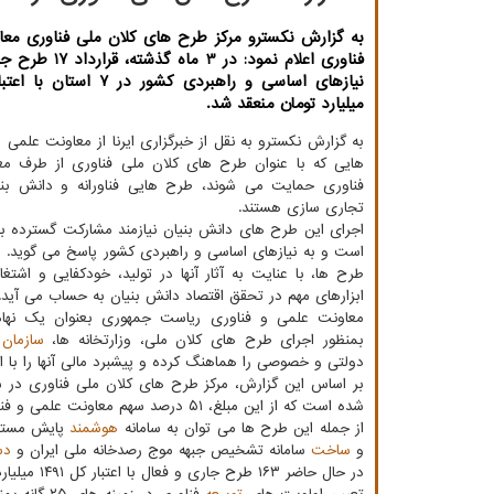
به گزارش نکسترو مرکز طرح های کلان ملی فناوری مع
فناوری اعلام نمود: در 3 م
میلیارد تومان منعقد شد.
به گزارش نکسترو به نقل از خبرگزاری ایرنا از معاونت علمی 
هایی که با عنوان طرح های کلان ملی فناوری از طرف م
فناوری حمایت می شوند، طرح هایی فناورانه و دانش بنیا
تجاری سازی هستند.
اجرای این طرح های دانش بنیان نیازمند مشارکت گسترده ب
است و به نیازهای اساسی و راهبردی کشور پاسخ می گوید. پش
طرح ها، با عنایت به آثار آنها در تولید، خودکفایی و اشتغا
ابزارهای مهم در تحقق اقتصاد دانش بنیان به حساب می آید.
معاونت علمی و فناوری ریاست جمهوری بعنوان یک نهاد
بمنظور اجرای طرح های کلان ملی، وزارتخانه ها،
سازمان
ه
دولتی و خصوصی را هماهنگ کرده و پیشبرد مالی آنها را با ا
شده است که از این مبلغ، ۵۱ درصد سهم معاونت علمی و فناوری ریاست جمهوری و ۴۹ درصد سهم سایر دستگاهها است.
از جمله این طرح ها می توان به سامانه
هوشمند
پایش مستمر
و
ساخت
سامانه تشخیص جبهه موج رصدخانه ملی ایران و
دس
در حال حاضر ۱۶۳ طرح جاری و فعال با اعتبار کل ۱۴۹۱ میلیارد تومان در مرکز طرح های کلان ملی فناوری در حال اجرا می باشد.