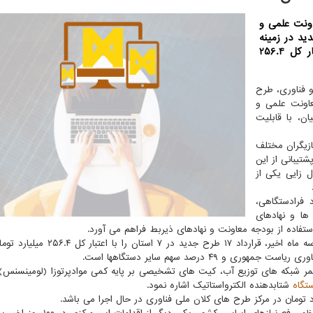
اونت علمی و
اه گذشته، قرارداد 17 طرح جدید در زمینه
نیازهای اساسی و راهبردی کشور در 7 استان با اعتبار کل 256.4
و فناوری، طرح
عاونت علمی و
ن، با قابلیت
ازیگران مختلف
تیبانی از این
ل زایی یکی از
 فرادستگاهی،
ا و نهادهای
ستفاده از بودجه معاونت و نهادهای ذیربط فراهم می آورد.
بر اساس این گزارش، مرکز طرح های کلان ملی فناوری در سه ماه اخیر، قرارداد ۱۷ طرح جد
 شبکه های توزیع آب، کیت های تشخیصی بر پایه کمی موادپرتوزا (لومینسنس)
تگاه
شتابدهنده الکترواستاتیک اشاره نمود.