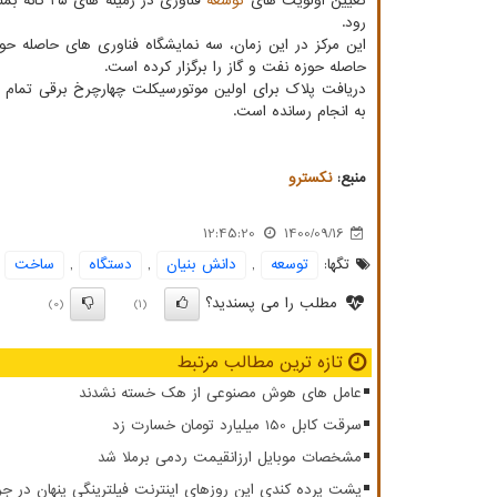
تعیین اولویت های
توسعه
رود.
این مرکز در این زمان، سه نمایشگاه فناوری های حاصله ح
حاصله حوزه نفت و گاز را برگزار کرده است.
به انجام رسانده است.
منبع:
نكسترو
12:45:20
1400/09/16
تگها:
توسعه
,
دانش بنیان
,
دستگاه
,
ساخت
مطلب را می پسندید؟
(0)
(1)
تازه ترین مطالب مرتبط
عامل های هوش مصنوعی از هک خسته نشدند
سرقت کابل 150 میلیارد تومان خسارت زد
مشخصات موبایل ارزانقیمت ردمی برملا شد
پشت پرده کندی این روزهای اینترنت فیلترینگی پنهان در ج