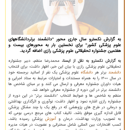
به گزارش نکسترو سال جاری محور ˮدانشمند برتردانشگاههای
علوم پزشکی کشورˮ برای نخستین بار به محورهای بیست و
هفتمین جشنواره تحقیقاتی علوم پزشکی رازی اضافه گردید.
به گزارش نکسترو به نقل از ایسنا،
محمدرضا منظم، دبیر جشنواره
تحقیقاتی علوم پزشکی رازی با بیان این خبر، اظهار داشت: برای انتخاب
دانشمند
برتر هر
دانشگاه
علوم پزشکی یک نفر از اساتید برجسته خود
در سال 1400 را به همراه مستندات و امتیازات مرتبط به ستاد اجرایی و
هیات داوران جشنواره معرفی و ارسال می کنند و بر مبنای شاخص ها
دانشمند برتر در این دوره از جشنواره معرفی خواهد شد.
منظم به شاخص ها و ضوابط انتخاب "دانشمند برتر" در این دوره از
جشنواره رازی اشاره نمود و اظهار داشت: نوآوری و اثرگذاری بهداشتی
و درمانی در طرح های پژوهشی که در رفع یک یا چند مشکل پزشکی
قابل اندازه گیری موفق باشد، تالیف کتاب های مرجع درسی بومی که
به تصویب وزارت بهداشت، درمان و
آموزش
پزشکی رسیده باشد،
کسب افتخارات بین المللی شامل سخنرانی و عضویت در هیات مدیره