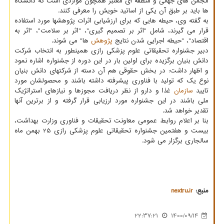
انجمن های جهانی و منطقه ای معتبر همچون مواردی است که دانشگاه
ها باید بر طبق آن یکی از اساتید خویش را معرفی کنند.
به گفته وی، حیطه هایی که برای ارزشیابی اثرات پژوهشها مورد استفاده
قرار می گیرند، شامل "اثر بر تصمیم گیری"، "اثر بر سلامت"، "اثر به
اقتصاد"، "حیطه اجرایی شدن نتایج
پژوهش
ها" می شوند.
دبیر جشنواره تحقیقاتی علوم پزشکی رازی همینطور به انتخاب شرکت
دانش بنیان برگزیده برای اولین بار در این دوره از جشنواره اشاره نمود
و اظهار داشت: در بخش حقوقی هم آن دسته از شرکتهای دانش بنیان
نوع یک که تولید با فناوری پیشرفته داشته باشند و محصولشان مورد
تایید
سازمان
غذا و دارو از نظر دریافت مجوزها و نیازهای استراتژیک
ملی باشند در این جشنواره مورد ارزیابی قرار گرفته و از برترین آنها
تقدیر خواهد شد.
بنا بر اعلام روابط عمومی معاونت تحقیقات و فناوری وزارت بهداشت،
بیست و هفتمین جشنواره تحقیقاتی علوم پزشکی رازی 25 بهمن ماه
سالجاری برگزار می شود.
منبع:
nextru.ir
22:37:21
1400/09/14