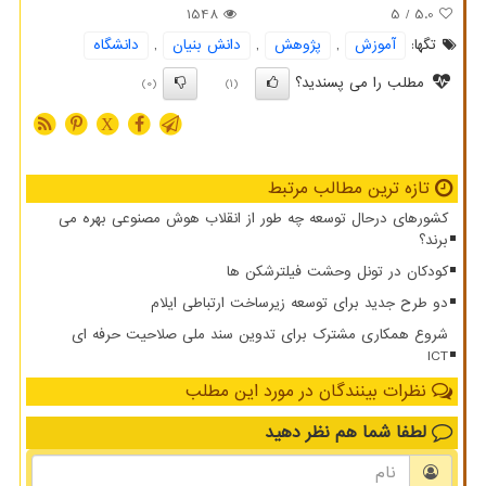
1548
/ 5
5.0
تگها:
آموزش
,
پژوهش
,
دانش بنیان
,
دانشگاه
مطلب را می پسندید؟
(0)
(1)
X
تازه ترین مطالب مرتبط
کشورهای درحال توسعه چه طور از انقلاب هوش مصنوعی بهره می
برند؟
کودکان در تونل وحشت فیلترشکن ها
دو طرح جدید برای توسعه زیرساخت ارتباطی ایلام
شروع همکاری مشترک برای تدوین سند ملی صلاحیت حرفه ای
ICT
نظرات بینندگان در مورد این مطلب
لطفا شما هم
نظر دهید